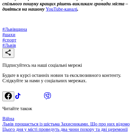
спільного пошуку кращих рішень викликам громади міста –
дивіться на нашому
YouTube-каналі
.
#
Львівщина
#
шахи
#
спорт
#
Львів
Підписуйтесь на наші соціальні мережі
Будьте в курсі останніх новин та ексклюзивного контенту.
Слідкуйте за нами у соціальних мережах.
Читайте також
Війна
Львів прощається із шістьма Захисниками. Що про них відомо
Цього дня у місті проведуть два чини похору та дві церемонії