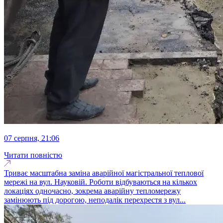
07 серпня, 21:06
Читати повністю
Триває масштабна заміна аварійної магістральної теплової
мережі на вул. Науковій. Роботи відбуваються на кількох
локаціях одночасно, зокрема аварійну тепломережу
замінюють під дорогою, неподалік перехрестя з вул...