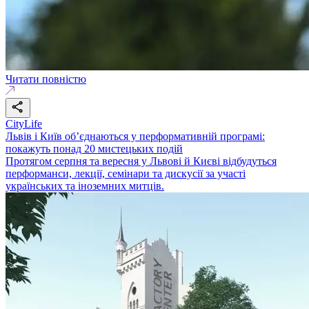
Читати повністю
CityLife
Львів і Київ об’єднаються у перформативній програмі:
покажуть понад 20 мистецьких подій
Протягом серпня та вересня у Львові й Києві відбудуться
перформанси, лекції, семінари та дискусії за участі
українських та іноземних митців.