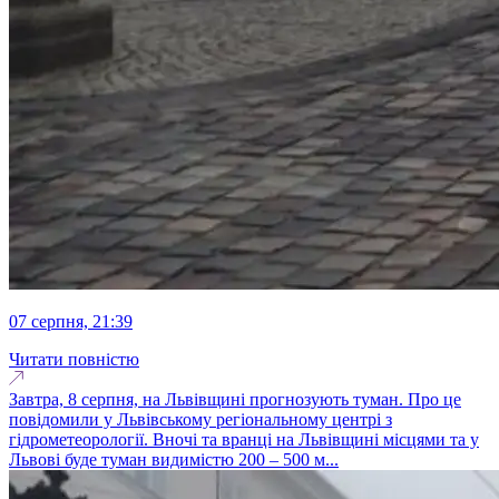
07 серпня, 21:39
Читати повністю
Завтра, 8 серпня, на Львівщині прогнозують туман. Про це
повідомили у Львівському регіональному центрі з
гідрометеорології. Вночі та вранці на Львівщині місцями та у
Львові буде туман видимістю 200 – 500 м...