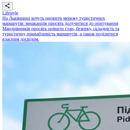
Lifestyle
На Львівщині хочуть оновити мережу туристичних
маршрутів: мешканців просять долучитися до опитування
Мандрівників просять оцінити стан, безпеку, складність та
туристичну привабливість маршрутів, а також поділитися
власним досвідом.