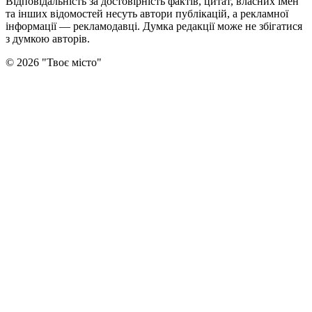
Відповідальність за достовірність фактів, цитат, власних імен
та інших відомостей несуть автори публікацій, а рекламної
інформації — рекламодавці. Думка редакцiї може не збiгатися
з думкою авторiв.
©
2026
"
Твоє місто
"