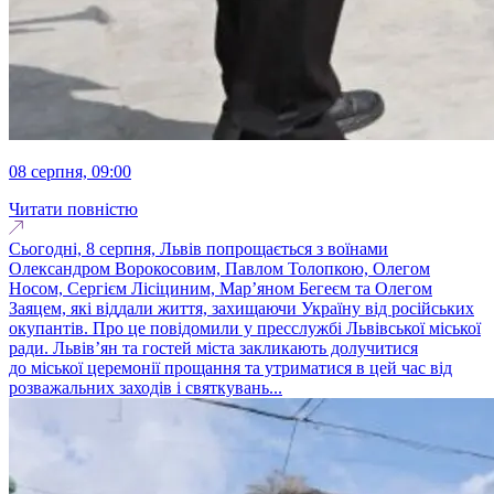
08 серпня, 09:00
Читати повністю
Сьогодні, 8 серпня, Львів попрощається з воїнами
Олександром Ворокосовим, Павлом Толопкою, Олегом
Носом, Сергієм Лісіциним, Марʼяном Бегеєм та Олегом
Заяцем, які віддали життя, захищаючи Україну від російських
окупантів. Про це повідомили у пресслужбі Львівської міської
ради. Львів’ян та гостей міста закликають долучитися
до міської церемонії прощання та утриматися в цей час від
розважальних заходів і святкувань...