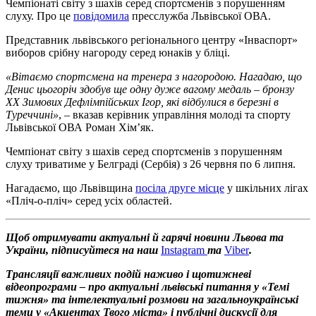
Чемпіонаті світу з шахів серед спортсменів з порушенням
слуху. Про це
повідомила
пресслужба Львівської ОВА.
Представник львівського регіонального центру «Інваспорт»
виборов срібну нагороду серед юнаків у бліці.
«Вітаємо спортсмена на тренера з нагородою. Нагадаю, що
Денис цьогоріч здобув ще одну дуже вагому медаль – бронзу
ХХ Зимових Дефлімпійських Ігор, які відбулися в березні в
Туреччині»
, – вказав керівник управління молоді та спорту
Львівської ОВА Роман Хім’як.
Чемпіонат світу з шахів серед спортсменів з порушенням
слуху триватиме у Белграді (Сербія) з 26 червня по 6 липня.
Нагадаємо, що Львівщина
посіла друге місце
у шкільних лігах
«Пліч-о-пліч» серед усіх областей.
Щоб отримувати актуальні й гарячі новини Львова та
України, підписуйтеся на наш
Instagram
та
Viber
.
Трансляції важливих подій наживо і щотижневі
відеопрограми – про актуальні львівські питання у «Темі
тижня» та інтелектуальні розмови на загальноукраїнські
теми у «Акцентах Твого міста» і публічні дискусії для