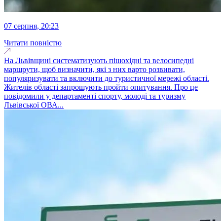
07 серпня, 20:23
Читати повністю
На Львівщині систематизують пішохідні та велосипедні
маршрути, щоб визначити, які з них варто розвивати,
популяризувати та включити до туристичної мережі області.
Жителів області запрошують пройти опитування. Про це
повідомили у департаменті спорту, молоді та туризму
Львівської ОВА...