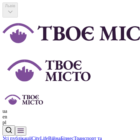
Львів
ua
en
pl
Усі публікації
CityLife
Війна
Бізнес
Транспорт та