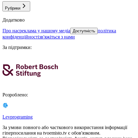
Рубрики
Додатково
про нас
реклама у нашому медіа
політика
Доступність
конфіденційності
зв'яжіться з нами
За підтримки
:
Розроблено
:
Levprograming
За умови повного або часткового використання iнформацiї
гіперпосилання на tvoemisto.tv є обов'язковим.