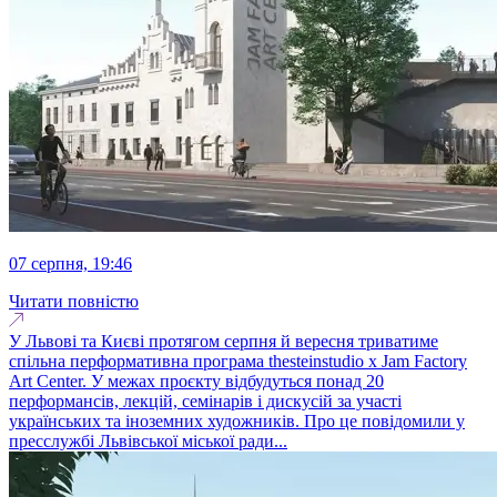
07 серпня, 19:46
Читати повністю
У Львові та Києві протягом серпня й вересня триватиме
спільна перформативна програма thesteinstudio x Jam Factory
Art Center. У межах проєкту відбудуться понад 20
перформансів, лекцій, семінарів і дискусій за участі
українських та іноземних художників. Про це повідомили у
пресслужбі Львівської міської ради...