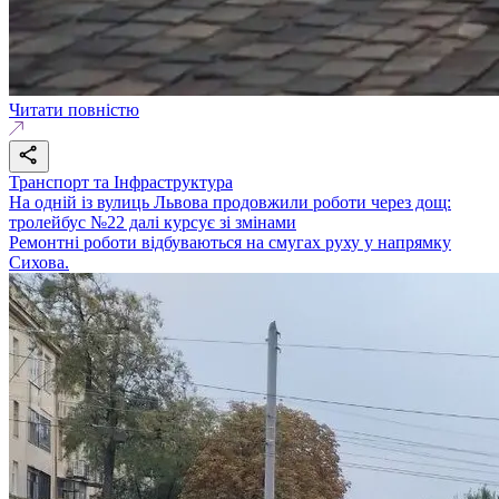
Читати повністю
Транспорт та Інфраструктура
На одній із вулиць Львова продовжили роботи через дощ:
тролейбус №22 далі курсує зі змінами
Ремонтні роботи відбуваються на смугах руху у напрямку
Сихова.