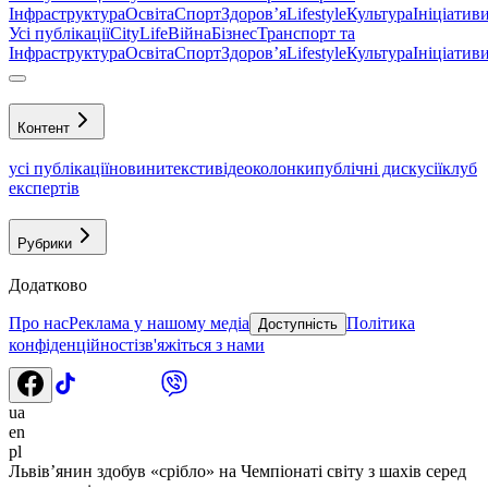
Інфраструктура
Освіта
Спорт
Здоровʼя
Lifestyle
Культура
Ініціатив
Усі публікації
CityLife
Війна
Бізнес
Транспорт та
Інфраструктура
Освіта
Спорт
Здоровʼя
Lifestyle
Культура
Ініціатив
Контент
усі публікації
новини
тексти
відео
колонки
публічні дискусії
клуб
експертів
Рубрики
Додатково
Про нас
Реклама у нашому медіа
Політика
Доступність
конфіденційності
зв'яжіться з нами
ua
en
pl
Львів’янин здобув «срібло» на Чемпіонаті світу з шахів серед