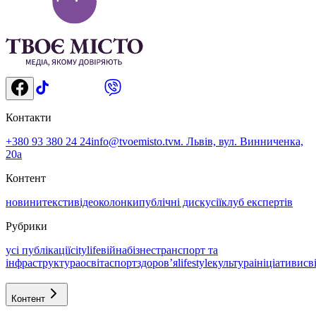
Контакти
+380 93 380 24 24
info@tvoemisto.tv
м. Львів, вул. Винниченка,
20а
Контент
новини
тексти
відео
колонки
публічні дискусії
клуб експертів
Рубрики
усі публікації
citylife
війна
бізнес
транспорт та
інфраструктура
освіта
спорт
здоровʼя
lifestyle
культура
ініціативи
св
Контент