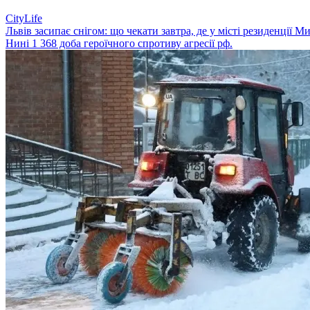
CityLife
Львів засипає снігом: що чекати завтра, де у місті резиденції 
Нині 1 368 доба героїчного спротиву агресії рф.