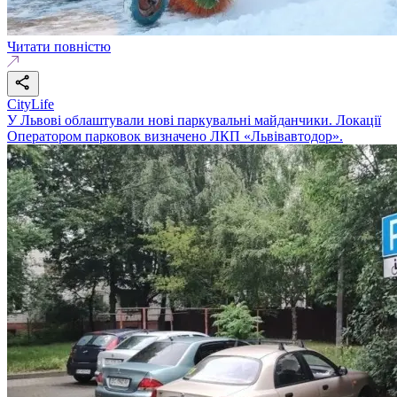
Читати повністю
CityLife
У Львові облаштували нові паркувальні майданчики. Локації
Оператором парковок визначено ЛКП «Львівавтодор».