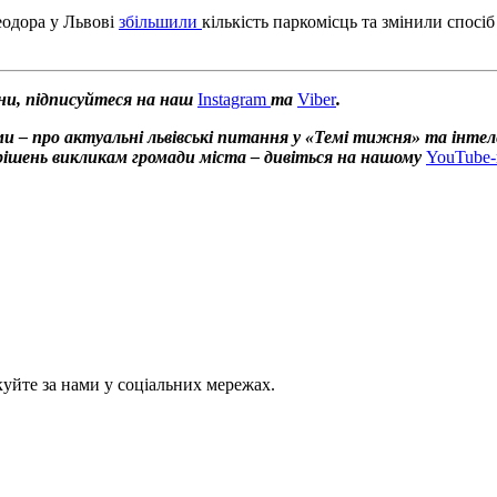
еодора у Львові
збільшили
кількість паркомісць та змінили спосіб
ни, підписуйтеся на наш
Instagram
та
Viber
.
и – про актуальні львівські питання у «Темі тижня» та інтел
х рішень викликам громади міста – дивіться на нашому
YouTube-
куйте за нами у соціальних мережах.