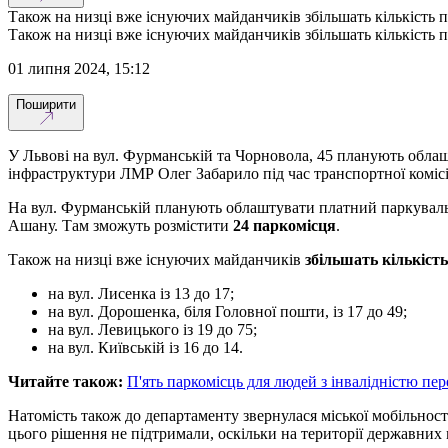
Також на низці вже існуючих майданчиків збільшать кількість п
Також на низці вже існуючих майданчиків збільшать кількість п
01 липня 2024, 15:12
Поширити
У Львові на вул. Фурманській та Чорновола, 45 планують обла
інфраструктури ЛМР Олег Забарило під час транспортної комісі
На вул. Фурманській планують облаштувати платний паркува
Ашану. Там зможуть розмістити
24 паркомісця
.
Також на низці вже існуючих майданчиків
збільшать кількіст
на вул. Лисенка із 13 до 17;
на вул. Дорошенка, біля Головної пошти, із 17 до 49;
на вул. Левицького із 19 до 75;
на вул. Київській із 16 до 14.
Читайте також:
П'ять паркомісць для людей з інвалідністю пе
Натомість також до департаменту звернулася міської мобільност
цього рішення не підтримали, оскільки на території державних