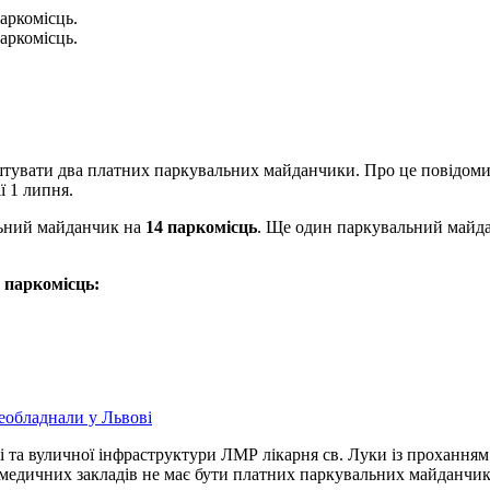
аркомісць.
аркомісць.
штувати два платних паркувальних майданчики. Про це повідомив
ї 1 липня.
льний майданчик на
14 паркомісць
. Ще один паркувальний майда
ь паркомісць:
реобладнали у Львові
і та вуличної інфраструктури ЛМР лікарня св. Луки із проханням
 медичних закладів не має бути платних паркувальних майданчик