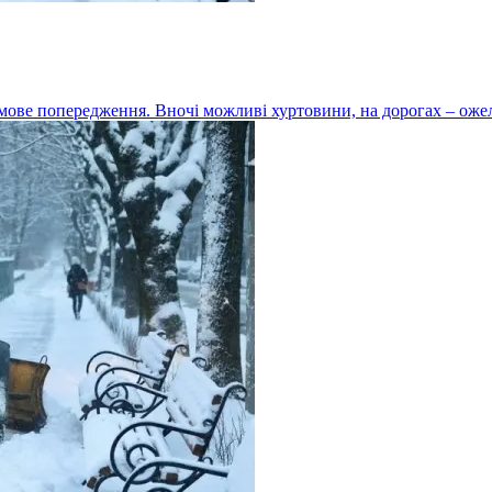
ове попередження. Вночі можливі хуртовини, на дорогах – ожеле