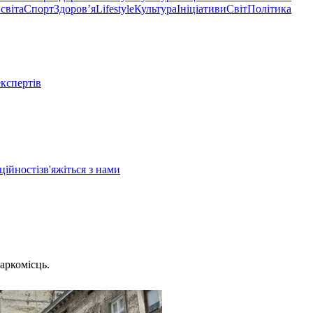
світа
Спорт
Здоровʼя
Lifestyle
Культура
Ініціативи
Світ
Політика
експертів
ційності
зв'яжіться з нами
аркомісць.