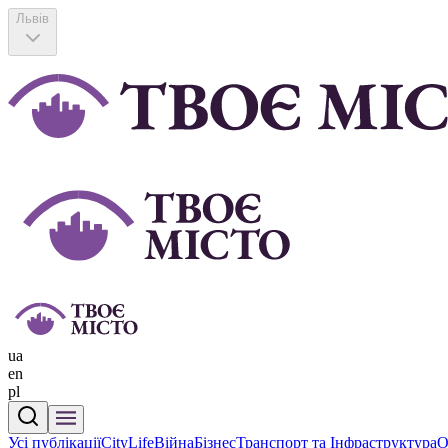
Львів
ua
en
pl
Усі публікації
CityLife
Війна
Бізнес
Транспорт та Інфраструктура
О