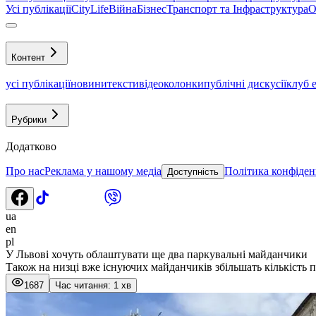
Усі публікації
CityLife
Війна
Бізнес
Транспорт та Інфраструктура
О
Контент
усі публікації
новини
тексти
відео
колонки
публічні дискусії
клуб 
Рубрики
Додатково
Про нас
Реклама у нашому медіа
Політика конфіден
Доступність
ua
en
pl
У Львові хочуть облаштувати ще два паркувальні майданчики
Також на низці вже існуючих майданчиків збільшать кількість п
1687
Час читання: 1 хв