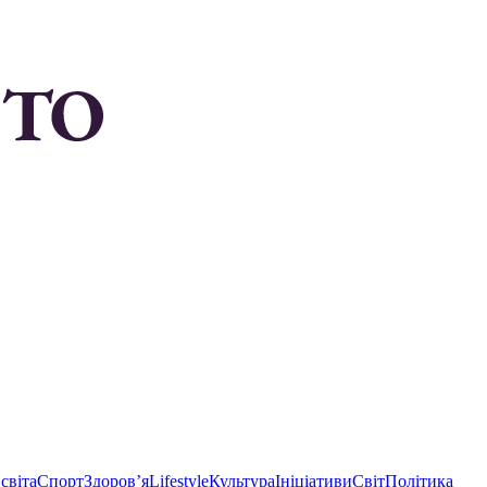
світа
Спорт
Здоровʼя
Lifestyle
Культура
Ініціативи
Світ
Політика