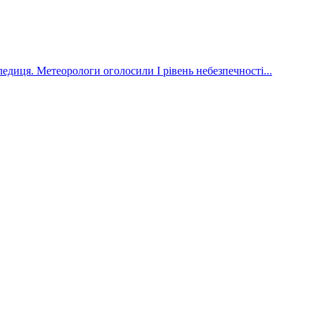
диця. Метеорологи оголосили І рівень небезпечності...