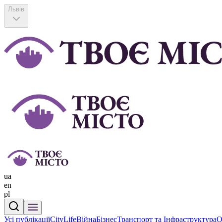
Львів
ua
en
pl
Усі публікації
CityLife
Війна
Бізнес
Транспорт та Інфраструктура
О