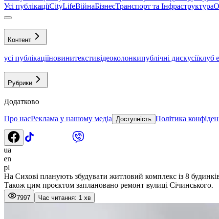
Усі публікації
CityLife
Війна
Бізнес
Транспорт та Інфраструктура
О
Контент
усі публікації
новини
тексти
відео
колонки
публічні дискусії
клуб 
Рубрики
Додатково
Про нас
Реклама у нашому медіа
Політика конфіден
Доступність
ua
en
pl
На Сихові планують збудувати житловий комплекс із 8 будинкі
Також цим проєктом заплановано ремонт вулиці Січинського.
7997
Час читання: 1 хв