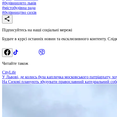
#
будівницвто львів
#
містобудівна рада
#
будівництво сихів
Підписуйтесь на наші соціальні мережі
Будьте в курсі останніх новин та ексклюзивного контенту. Слід
Читайте також
CityLife
У Львові, де колись була капличка московського патріархату, х
На Сихові планують збудувати православний катедральний собор