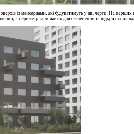
 поверхів із мансардами, які будуватимуть у дві черги. На перши
ділянки, а периметр залишають для озеленення та відкритих пар