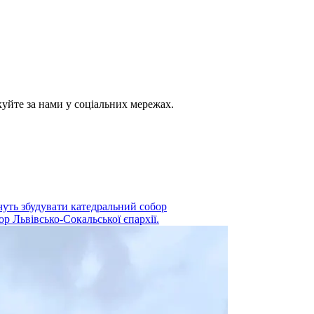
куйте за нами у соціальних мережах.
очуть збудувати катедральний собор
 Львівсько-Сокальської єпархії.