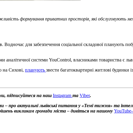
можливість формування приватних просторів, які обслуговують м
. Водночас для забезпечення соціальної складової планують поб
налітичної системи YouControl, власниками товариства є льві
о на Сихові,
планують
звести багатоквартирні житлові будинки і
ни, підписуйтеся на наш
Instagram
та
Viber
.
и – про актуальні львівські питання у «Темі тижня» та інтел
х рішень викликам громади міста – дивіться на нашому
YouTube-