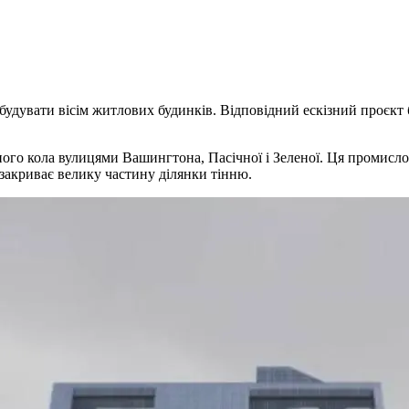
 збудувати вісім житлових будинків. Відповідний ескізний проєкт 
ного кола вулицями Вашингтона, Пасічної і Зеленої. Ця промисл
закриває велику частину ділянки тінню.