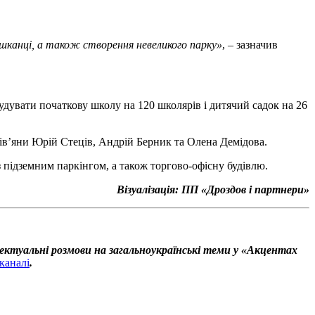
ешканці, а також створення невеликого парку»
, – зазначив
удувати початкову школу на 120 школярів і дитячий садок на 26
в’яни Юрій Стеців, Андрій Берник та Олена Демідова.
з підземним паркінгом, а також торгово-офісну будівлю.
Візуалізація: ПП «Дроздов і партнери»
ектуальні розмови на загальноукраїнські теми у «Акцентах
каналі
.