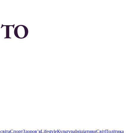
світа
Спорт
Здоровʼя
Lifestyle
Культура
Ініціативи
Світ
Політика