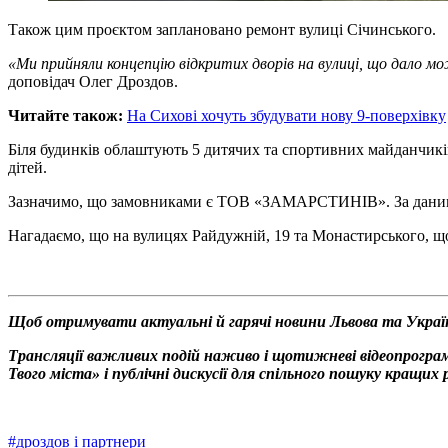
Також цим проєктом заплановано ремонт вулиці Січинського.
«Ми прийняли концепцію відкритих дворів на вулиці, що дало 
доповідач Олег Дроздов.
Читайте також:
На Сихові хочуть збудувати нову 9-поверхівку
Біля будинків облаштують 5 дитячих та спортивних майданчиків
дітей.
Зазначимо, що замовниками є ТОВ «ЗАМАРСТИНІВ». За даними а
Нагадаємо, що на вулицях Райдужній, 19 та Монастирського, щ
Щоб отримувати актуальні й гарячі новини Львова та Украї
Трансляції важливих подій наживо і щотижневі відеопрограм
Твого міста» і публічні дискусії для спільного пошуку кращи
#
дроздов і партнери