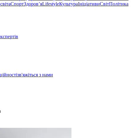
світа
Спорт
Здоровʼя
Lifestyle
Культура
Ініціативи
Світ
Політика
експертів
ційності
зв'яжіться з нами
в