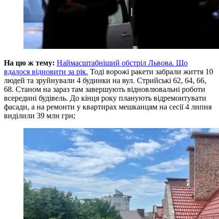
На цю ж тему:
Наймасштабніший обстріл Львова. Що
вдалося відновити за рік.
Тоді ворожі ракети забрали життя 10
людей та зруйнували 4 будинки на вул. Стрийські 62, 64, 66,
68. Станом на зараз там завершують відновлювальні роботи
всередині будівель. До кінця року планують відремонтувати
фасади, а на ремонти у квартирах мешканцям на сесії 4 липня
виділили 39 млн грн;