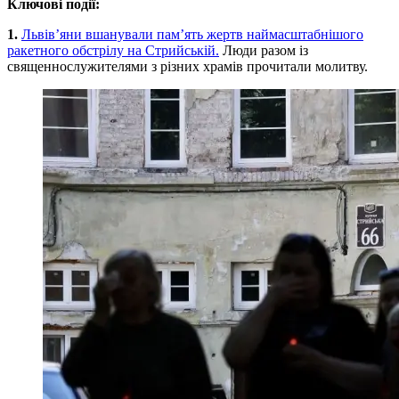
Ключові події:
1.
Львів’яни вшанували пам’ять жертв наймасштабнішого
ракетного обстрілу на Стрийській.
Люди разом із
священнослужителями з різних храмів прочитали молитву.