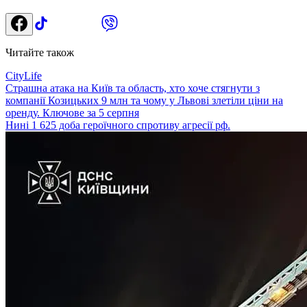
Читайте також
CityLife
Страшна атака на Київ та область, хто хоче стягнути з
компанії Козицьких 9 млн та чому у Львові злетіли ціни на
оренду. Ключове за 5 серпня
Нині 1 625 доба героїчного спротиву агресії рф.