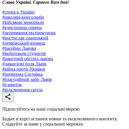
Слава Україні. Гарного Вам дня!
#
спека в Україні
#
школярі-книголюби
#
військові меморіали
#
електронна сирена
#
затримання експрокурора
#
ростислав ільницький
#
лемківський кермеш
#
басейни Львова
#
мобілізація студентів
#
ракетний обстріл львова
#
лавандові поля Львів
#
війна проти України
#
промзона Сигнівка
#
благодійний забіг Львів
#
е-квиток
#
відключення світла
Підписуйтесь на наші соціальні мережі
Будьте в курсі останніх новин та ексклюзивного контенту.
Слідкуйте за нами у соціальних мережах.