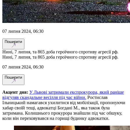
07 липня 2024, 06:30
Поширити
Нині, 7 липня, та 865 доба героїчного спротиву агресії рф.
Нині, 7 липня, та 865 доба героїчного спротиву агресії рф.
07 липня 2024, 06:30
Поширити
Акцент дня:
У Львові затримали експрокурора, який раніше
відгуляв скандальне весілля під час війни.
Ростислав
Ільницький намагався ухилитися від мобілізації, пропонуючи
хабар своїй тещі, адвокатці Богдані М., яка також була
затримана. Колишнього прокурора знайшли під час обшуку,
коли він переховувався на горищі будинку адвокатки.