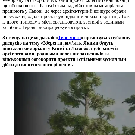
меморіалу та створили ескізний проєкт, хоча питання локації
ще обговорюють. Разом із тим над військовим меморіалом
працюють у Львові, де через архітектурний конкурс обрали
переможця, однак проєкт був підданий чималій критиці. Тож
із цього приводу в місті організовують зустрічі з родинами
загиблих Героїв і доопрацьовують проєкт.
З огляду на це медіа-хаб «
Твоє місто
» організував публічну
дискусію на тему «Зберегти пам’ять. Якими будуть
військові меморіали у Києві та Львові», щоб разом із
архітекторами, родинами полеглих захисників та
військовими обговорити проєкти і спільними зусиллями
дійти до консенсусного рішення.