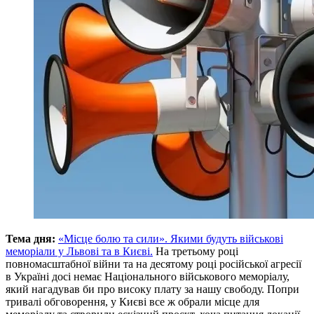
Тема дня:
«Місце болю та сили». Якими будуть військові
меморіали у Львові та в Києві.
На третьому році
повномасштабної війни та на десятому році російської агресії
в Україні досі немає Національного військового меморіалу,
який нагадував би про високу плату за нашу свободу. Попри
тривалі обговорення, у Києві все ж обрали місце для