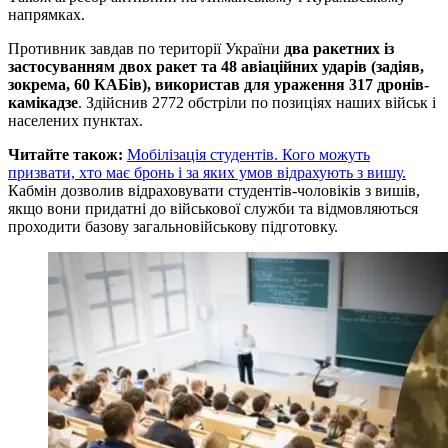
напрямках.
Противник завдав по території України
два ракетних із
застосуванням двох ракет та 48 авіаційних ударів (задіяв,
зокрема, 60 КАБів), використав для ураження 317 дронів-
камікадзе
. Здійснив 2772 обстріли по позиціях наших військ і
населених пунктах.
Читайте також:
Мобілізація студентів. Кого можуть
призвати, хто має бронь і за яких умов відрахують з вишу.
Кабмін дозволив відраховувати студентів-чоловіків з вишів,
якщо вони придатні до військової служби та відмовляються
проходити базову загальновійськову підготовку.