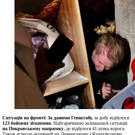
Ситуація на фронті: За даними Генштабу,
за добу відбулося
123 бойових зіткнення.
Найгарячішою залишалася ситуація
на Покровському напрямку
, де відбулося 41 атака ворога.
Також агресор активний на Лиманському і Курахівському