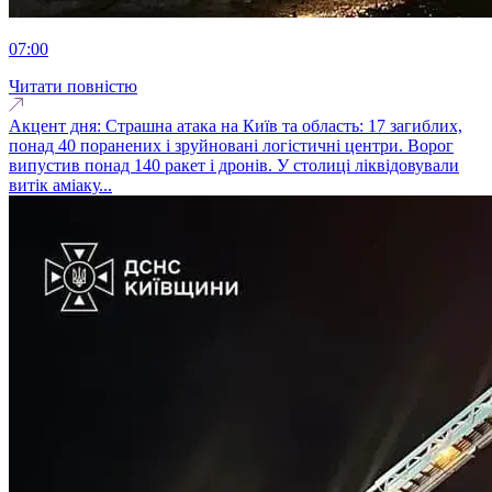
07:00
Читати повністю
Акцент дня: Страшна атака на Київ та область: 17 загиблих,
понад 40 поранених і зруйновані логістичні центри. Ворог
випустив понад 140 ракет і дронів. У столиці ліквідовували
витік аміаку...