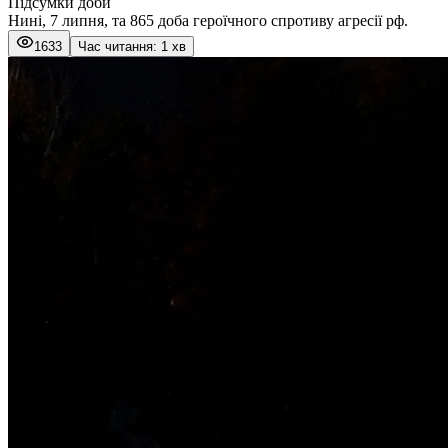
Підсумки доби
Нині, 7 липня, та 865 доба героїчного спротиву агресії рф.
1633
Час читання: 1 хв