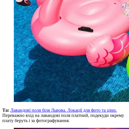
Та:
Лавандові поля біля Львова. Локації для фото та ціни.
Переважно вхід на лавандові поля платний, подекуди окрему
плату беруть і за фотографування.