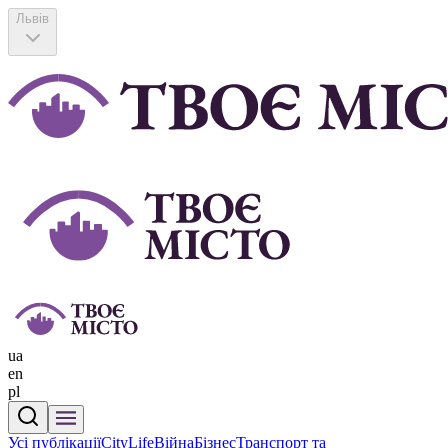
Львів
ua
en
pl
Усі публікації
CityLife
Війна
Бізнес
Транспорт та