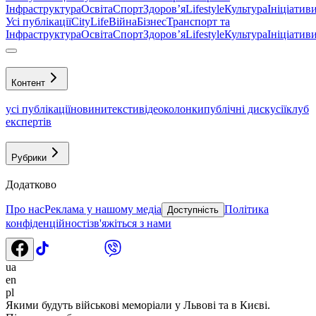
Інфраструктура
Освіта
Спорт
Здоровʼя
Lifestyle
Культура
Ініціатив
Усі публікації
CityLife
Війна
Бізнес
Транспорт та
Інфраструктура
Освіта
Спорт
Здоровʼя
Lifestyle
Культура
Ініціатив
Контент
усі публікації
новини
тексти
відео
колонки
публічні дискусії
клуб
експертів
Рубрики
Додатково
Про нас
Реклама у нашому медіа
Політика
Доступність
конфіденційності
зв'яжіться з нами
ua
en
pl
Якими будуть військові меморіали у Львові та в Києві.