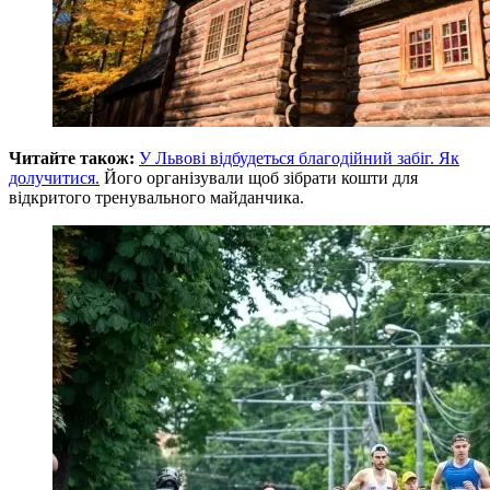
Читайте також:
У Львові відбудеться благодійний забіг. Як
долучитися.
Його організували щоб зібрати кошти для
відкритого тренувального майданчика.