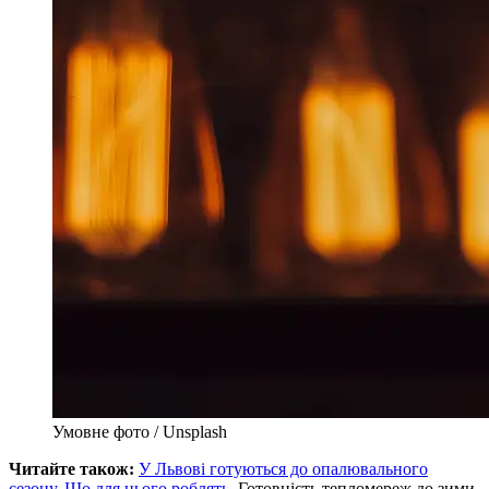
Умовне фото / Unsplash
Читайте також:
У Львові готуються до опалювального
сезону. Що для цього роблять.
Готовність тепломереж до зими