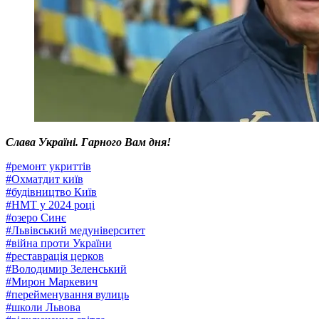
Слава Україні. Гарного Вам дня!
#
ремонт укриттів
#
Охматдит київ
#
будівництво Київ
#
НМТ у 2024 році
#
озеро Синє
#
Львівський медуніверситет
#
війна проти України
#
реставрація церков
#
Володимир Зеленський
#
Мирон Маркевич
#
перейменування вулиць
#
школи Львова