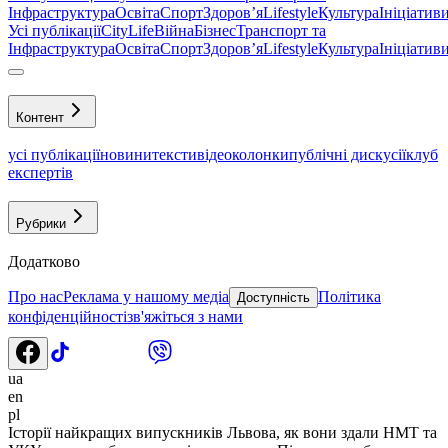
Інфраструктура
Освіта
Спорт
Здоровʼя
Lifestyle
Культура
Ініціатив
Усі публікації
CityLife
Війна
Бізнес
Транспорт та
Інфраструктура
Освіта
Спорт
Здоровʼя
Lifestyle
Культура
Ініціатив
Контент
усі публікації
новини
тексти
відео
колонки
публічні дискусії
клуб
експертів
Рубрики
Додатково
Про нас
Реклама у нашому медіа
Політика
Доступність
конфіденційності
зв'яжіться з нами
ua
en
pl
Історії найкращих випускників Львова, як вони здали НМТ та