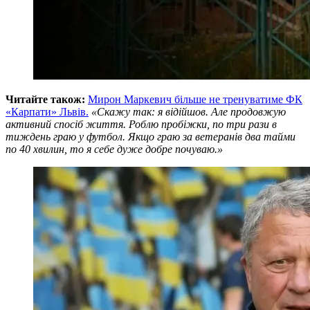
Читайте також:
Мирон Маркевич більше не тренуватиме ФК
«Карпати» Львів.
«Скажу так: я відійшов. Але продовжую
активний спосіб життя. Роблю пробіжки, по три рази в
тиждень граю у футбол. Якщо граю за ветеранів два тайми
по 40 хвилин, то я себе дуже добре почуваю.»