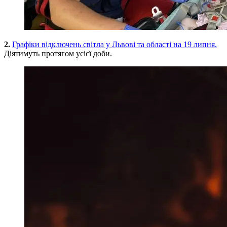
2.
Графіки відключень світла у Львові та області на 19 липня.
Діятимуть протягом усієї доби.