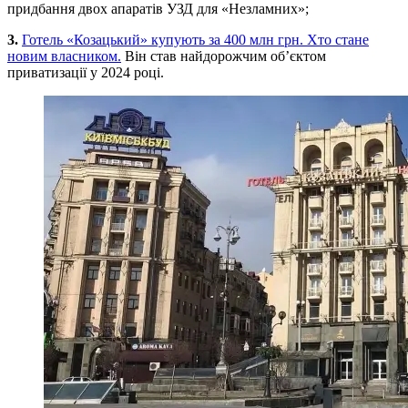
придбання двох апаратів УЗД для «Незламних»;
3.
Готель «Козацький» купують за 400 млн грн. Хто стане
новим власником.
Він став найдорожчим об’єктом
приватизації у 2024 році.