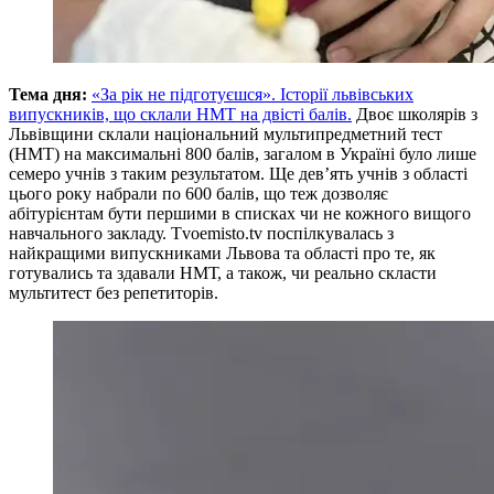
Тема дня:
«За рік не підготуєшся». Історії львівських
випускників, що склали НМТ на двісті балів.
Двоє школярів з
Львівщини склали національний мультипредметний тест
(НМТ) на максимальні 800 балів, загалом в Україні було лише
семеро учнів з таким результатом. Ще дев’ять учнів з області
цього року набрали по 600 балів, що теж дозволяє
абітурієнтам бути першими в списках чи не кожного вищого
навчального закладу. Тvoemisto.tv поспілкувалась з
найкращими випускниками Львова та області про те, як
готувались та здавали НМТ, а також, чи реально скласти
мультитест без репетиторів.