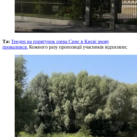
Та:
Тендер на порятунок озера Синє в Києві знову
провалився.
Кожного разу пропозиції учасників відхиляли;