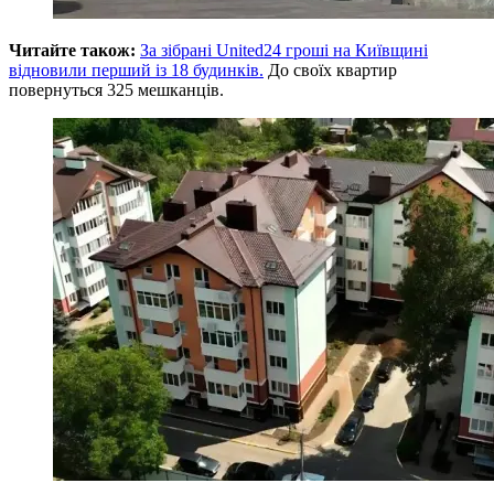
Читайте також:
За зібрані United24 гроші на Київщині
відновили перший із 18 будинків.
До своїх квартир
повернуться 325 мешканців.