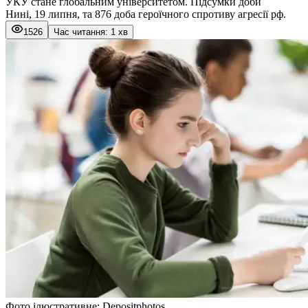
УКУ стане глобальним університетом. Підсумки доби
Нині, 19 липня, та 876 доба героїчного спротиву агресії рф.
1526
Час читання: 1 хв
Фото ілюстративне: Depositphotos