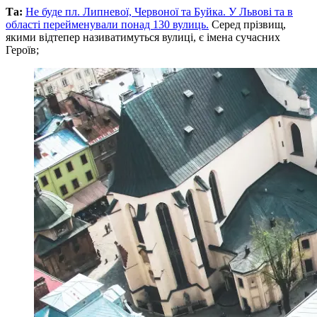
Та:
Не буде пл. Липневої, Червоної та Буйка. У Львові та в
області перейменували понад 130 вулиць.
Серед прізвищ,
якими відтепер називатимуться вулиці, є імена сучасних
Героїв;