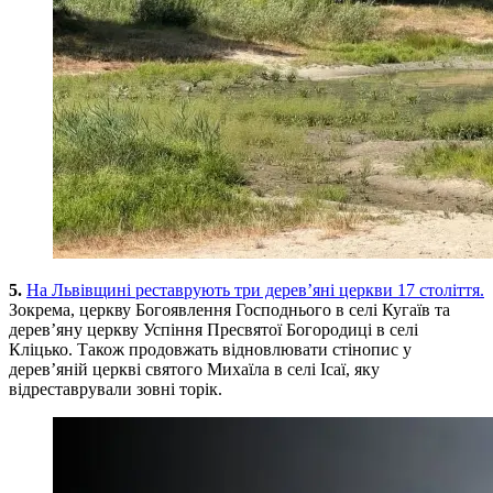
5.
На Львівщині реставрують три дерев’яні церкви 17 століття.
Зокрема, церкву Богоявлення Господнього в селі Кугаїв та
дерев’яну церкву Успіння Пресвятої Богородиці в селі
Кліцько. Також продовжать відновлювати стінопис у
дерев’яній церкві святого Михаїла в селі Ісаї, яку
відреставрували зовні торік.