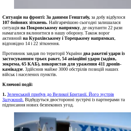
Ситуація на фронті: За даними Генштабу,
за добу відбулося
107 бойових зіткнень
. Найгарячішою сьогодні залишалася
ситуація
на Покровському напрямку
, де окупанти 22 рази
намагалися вклинитися в нашу оборону. Також ворог
активний
на Курахівському і Торецькому напрямках
,
відповідно 14 і 22 зіткнення.
Противник завдав по території України
два ракетні удари із
застосуванням трьох ракет, 54 авіаційні удари (задіяв,
зокрема, 65 КАБ), використав для ураження 411 дронів-
камікадзе
. Здійснив майже 3000 обстрілів позицій наших
військ і населених пунктів.
Ключові події:
1.
Зеленський прибув до Великої Британії. Його зустрів
Залужний.
Відбудуться двосторонні зустрічі із партнерами та
підписання нових безпекових угод.