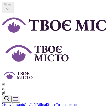
Львів
ua
en
pl
Усі публікації
CityLife
Війна
Бізнес
Транспорт та