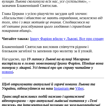
вулицях Львова сколихнула всіх нас, усе суспільство»,
–
зазначив Блаженніший Святослав.
Глава Церкви з усією рішучістю засудив цей злочин:
«Насильство і вбивство не мають оправдання, незалежно від
того, хто і з яких мотивів це вчинив. Сподіваємося на
обʼєктивне розслідування цього злодіяння і справедливе
покарання вбивці»
.
Читайте також:
Ірину Фаріон вбили у Львові. Все про справу
Блаженніший Святослав висловив співчуття рідним і
близьким загиблої та запевнив про молитву за її упокій.
Нагадаємо, що
19 липня у Львові на вулиці Масарика
вистрілили в голову мовознавиці Ірини Фаріон. Пізніше вона
померла у лікарні. Усі деталі про цю справу читайте у
новині
.
Щоб отримувати актуальні й гарячі новини Львова та
України, підписуйтеся на наш
Instagram
та
Viber
.
Трансляції важливих подій наживо і щотижневі
відеопрограми – про актуальні львівські питання у «Темі
тижня» та інтелектуальні розмови на загальноукраїнські