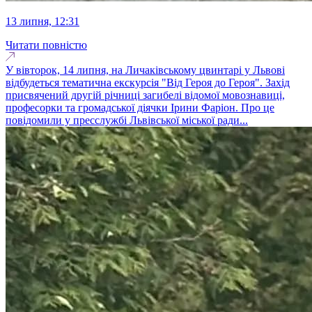
13 липня, 12:31
Читати повністю
У вівторок, 14 липня, на Личаківському цвинтарі у Львові
відбудеться тематична екскурсія "Від Героя до Героя". Захід
присвячений другій річниці загибелі відомої мовознавиці,
професорки та громадської діячки Ірини Фаріон. Про це
повідомили у пресслужбі Львівської міської ради...