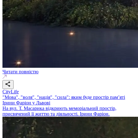
Читати повністю
CityLife
"Мова", "воля", "нація", "сила": яким буде простір пам’яті
Ірини Фаріон у Львові
На вул. Т. Масарика відкриють меморіальний простір,
присвячений її життю та діяльності. Ірини Фаріон.