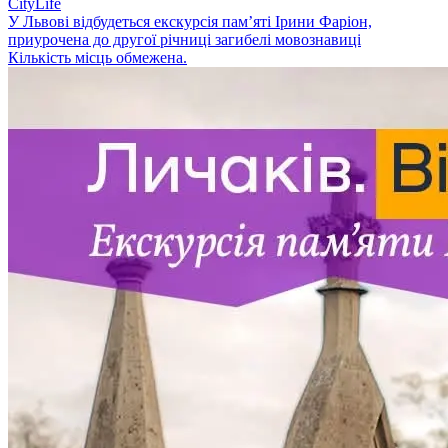
CityLife
У Львові відбудеться екскурсія памʼяті Ірини Фаріон,
приурочена до другої річниці загибелі мовознавиці
Кількість місць обмежена.