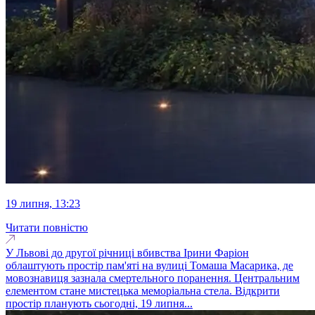
19 липня, 13:23
Читати повністю
У Львові до другої річниці вбивства Ірини Фаріон
облаштують простір пам'яті на вулиці Томаша Масарика, де
мовознавиця зазнала смертельного поранення. Центральним
елементом стане мистецька меморіальна стела. Відкрити
простір планують сьогодні, 19 липня...