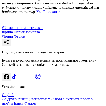
теми у «Акцентах Твого міста» і публічні дискусії для
спільного пошуку кращих рішень викликам громади міста –
дивіться на нашому
YouTube-каналі
.
#
балженніший святослав
#
Ірина Фаріон померла
#
Ірина Фаріон
Підписуйтесь на наші соціальні мережі
Будьте в курсі останніх новин та ексклюзивного контенту.
Слідкуйте за нами у соціальних мережах.
Читайте також
CityLife
До другої річниці вбивства: у Львові відкриють простір
пам'яті Ірини Фаріон