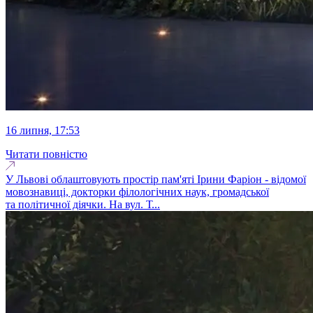
16 липня, 17:53
Читати повністю
У Львові облаштовують простір пам'яті Ірини Фаріон - відомої
мовознавиці, докторки філологічних наук, громадської
та політичної діячки. На вул. Т...