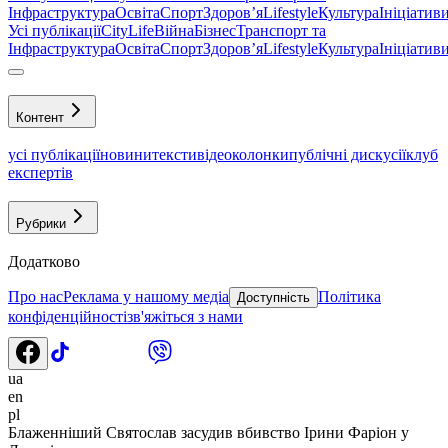
Інфраструктура
Освіта
Спорт
Здоровʼя
Lifestyle
Культура
Ініціатив
Усі публікації
CityLife
Війна
Бізнес
Транспорт та
Інфраструктура
Освіта
Спорт
Здоровʼя
Lifestyle
Культура
Ініціатив
Контент
усі публікації
новини
тексти
відео
колонки
публічні дискусії
клуб
експертів
Рубрики
Додатково
Про нас
Реклама у нашому медіа
Політика
Доступність
конфіденційності
зв'яжіться з нами
ua
en
pl
Блаженніший Святослав засудив вбивство Ірини Фаріон у