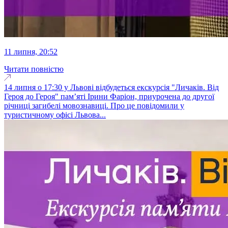
11 липня, 20:52
Читати повністю
14 липня о 17:30 у Львові відбудеться екскурсія "Личаків. Від
Героя до Героя" памʼяті Ірини Фаріон, приурочена до другої
річниці загибелі мовознавиці. Про це повідомили у
туристичному офісі Львова...