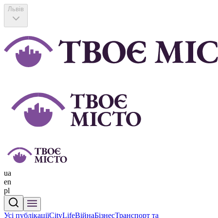
Львів
ua
en
pl
Усі публікації
CityLife
Війна
Бізнес
Транспорт та