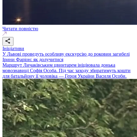
Читати повністю
Ініціативи
У Львові проведуть особливу екскурсію до роковин загибелі
Ірини Фаріон: як долучитися
Маршрут Личаківським цвинтарем ініціювала донька
мовознавиці Софія Особа. Під час заходу збиратимуть кошти
для батальйону її чоловіка — Героя України Василя Особи.