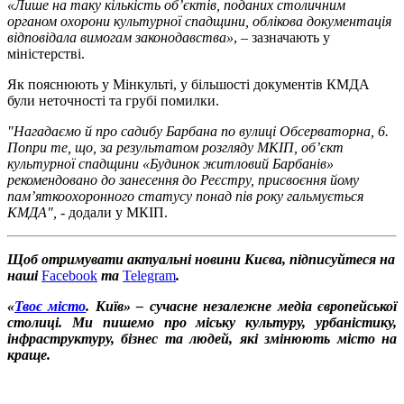
«Лише на таку кількість обʼєктів, поданих столичним
органом охорони культурної спадщини, облікова документація
відповідала вимогам законодавства»
, – зазначають у
міністерстві.
Як пояснюють у Мінкульті, у більшості документів КМДА
були неточності та грубі помилки.
"Нагадаємо й про садибу Барбана по вулиці Обсерваторна, 6.
Попри те, що, за результатом розгляду МКІП, об’єкт
культурної спадщини «Будинок житловий Барбанів»
рекомендовано до занесення до Реєстру, присвоєння йому
пам’яткоохоронного статусу понад пів року гальмується
КМДА",
- додали у МКІП.
Щоб отримувати актуальні новини Києва, підписуйтеся на
наші
Facebook
та
Telegram
.
«
Твоє місто
. Київ» – сучасне незалежне медіа європейської
столиці. Ми пишемо про міську культуру, урбаністику,
інфраструктуру, бізнес та людей, які змінюють місто на
краще.