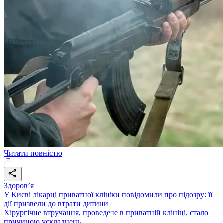
Читати повністю
Здоровʼя
У Києві лікарці приватної клініки повідомили про підозру: її
дії призвели до втрати дитини
Хірургічне втручання, проведене в приватній клініці, стало
причиною ускладнень