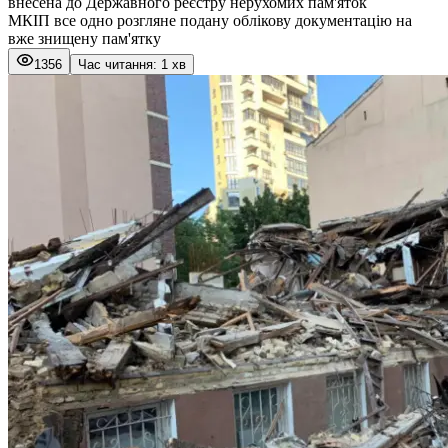
внесена до Державного реєстру нерухомих пам'яток
МКІП все одно розгляне подану облікову документацію на
вже знищену пам'ятку
1356
Час читання: 1 хв