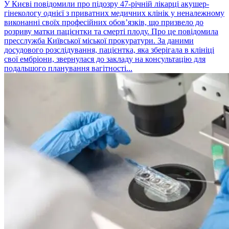
У Києві повідомили про підозру 47-річній лікарці акушер-
гінекологу однієї з приватних медичних клінік у неналежному
виконанні своїх професійних обов’язків, що призвело до
розриву матки пацієнтки та смерті плоду. Про це повідомила
пресслужба Київської міської прокуратури. За даними
досудового розслідування, пацієнтка, яка зберігала в клініці
свої ембріони, звернулася до закладу на консультацію для
подальшого планування вагітності...