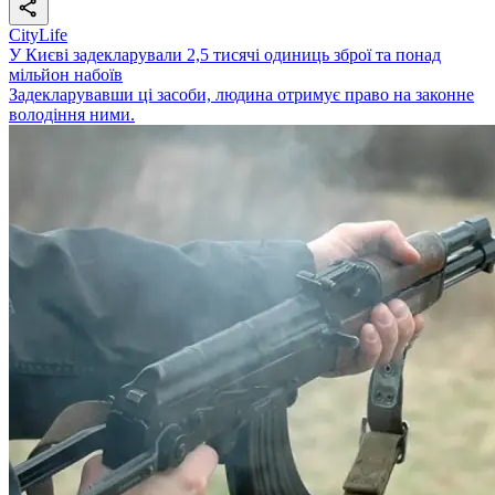
CityLife
У Києві задекларували 2,5 тисячі одиниць зброї та понад
мільйон набоїв
Задекларувавши ці засоби, людина отримує право на законне
володіння ними.