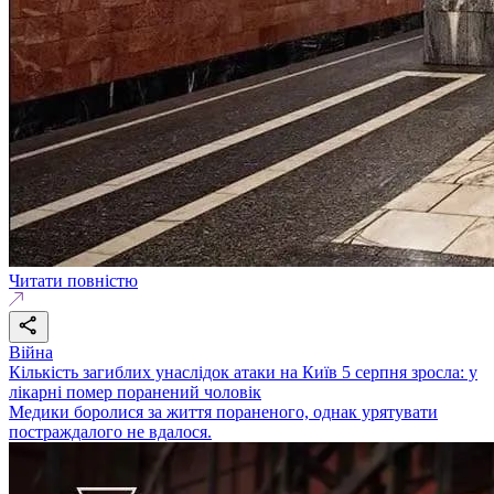
Читати повністю
Війна
Кількість загиблих унаслідок атаки на Київ 5 серпня зросла: у
лікарні помер поранений чоловік
Медики боролися за життя пораненого, однак урятувати
постраждалого не вдалося.