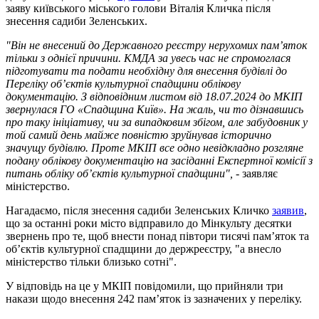
заяву київського міського голови Віталія Кличка після
знесення садиби Зеленських.
"Він не внесений до Державного реєстру нерухомих памʼяток
тільки з однієї причини. КМДА за увесь час не спромоглася
підготувати та подати необхідну для внесення будівлі до
Переліку об’єктів культурної спадщини облікову
документацію. З відповідним листом від 18.07.2024 до МКІП
звернулася ГО «Спадщина Київ». На жаль, чи то дізнавшись
про таку ініціативу, чи за випадковим збігом, але забудовник у
той самий день майже повністю зруйнував історично
значущу будівлю. Проте МКІП все одно невідкладно розгляне
подану облікову документацію на засіданні Експертної комісії з
питань обліку об’єктів культурної спадщини",
- заявляє
міністерство.
Нагадаємо, після знесення садиби Зеленських Кличко
заявив
,
що за останні роки місто відправило до Мінкульту десятки
звернень про те, щоб внести понад півтори тисячі пам’яток та
об’єктів культурної спадщини до держреєстру, "а внесло
міністерство тільки близько сотні".
У відповідь на це у МКІП повідомили, що прийняли три
накази щодо внесення 242 пам’яток із зазначених у переліку.