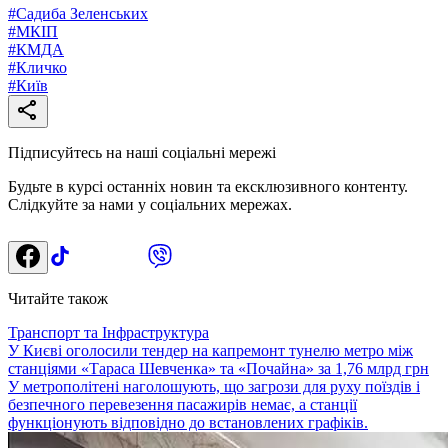
#
Садиба Зеленських
#
МКІП
#
КМДА
#
Кличко
#
Київ
Підписуйтесь на наші соціальні мережі
Будьте в курсі останніх новин та ексклюзивного контенту.
Слідкуйте за нами у соціальних мережах.
Читайте також
Транспорт та Інфраструктура
У Києві оголосили тендер на капремонт тунелю метро між
станціями «Тараса Шевченка» та «Почайна» за 1,76 млрд грн
У метрополітені наголошують, що загрози для руху поїздів і
безпечного перевезення пасажирів немає, а станції
функціонують відповідно до встановлених графіків.