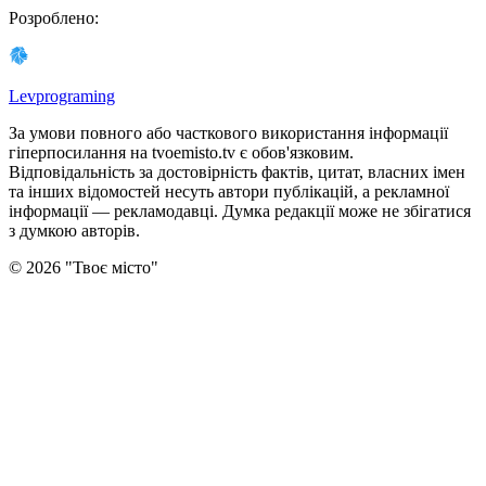
Розроблено
:
Levprograming
За умови повного або часткового використання iнформацiї
гіперпосилання на tvoemisto.tv є обов'язковим.
Відповідальність за достовірність фактів, цитат, власних імен
та інших відомостей несуть автори публікацій, а рекламної
інформації — рекламодавці. Думка редакцiї може не збiгатися
з думкою авторiв.
©
2026
"
Твоє місто
"