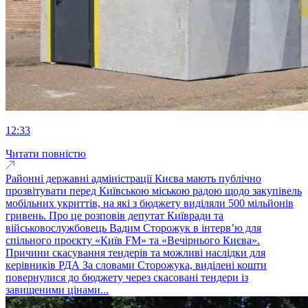
12:33
Читати повністю
Районні державні адміністрації Києва мають публічно
прозвітувати перед Київською міською радою щодо закупівель
мобільних укриттів, на які з бюджету виділяли 500 мільйонів
гривень. Про це розповів депутат Київради та
військовослужбовець Вадим Сторожук в інтерв’ю для
спільного проєкту «Київ FM» та «Вечірнього Києва».
Причини скасування тендерів та можливі наслідки для
керівників РДА За словами Сторожука, виділені кошти
повернулися до бюджету через скасовані тендери із
завищеними цінами...