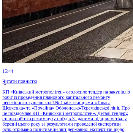
15:44
Читати повністю
КП «Київський метрополітен» оголосило тендер на закупівлю
робіт із проведення планового капітального ремонту
перегінного тунелю колії № 1 між станціями «Тараса
Шевченка» та «Почайна» Оболонсько-Теремківської лінії. Про
це повідомляє КП «Київський метрополітен». Деталі тендеру,
етапи робіт та режим руху поїздів За даними підприємства, у
березні цього року за результатами проведеної експертизи
було отримано позитивний звіт державної експертизи щодо