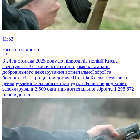
11:53
Читати повністю
З 24 листопада 2025 року до підрозділів поліції Києва
звернувся 2 371 житель столиці в рамках кампанії
добровільного декларування вогнепальної зброї та
боєприпасів. Про це повідомляє Поліція Києва. Результати
декларування та алгоритм процедури За цей період кияни
задекларували 2 500 одиниць вогнепальної зброї та 1 295 672
набоїв до неї...