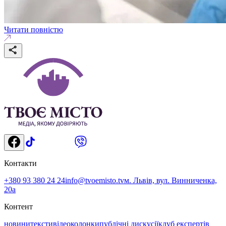
Читати повністю
Контакти
+380 93 380 24 24
info@tvoemisto.tv
м. Львів, вул. Винниченка,
20а
Контент
новини
тексти
відео
колонки
публічні дискусії
клуб експертів