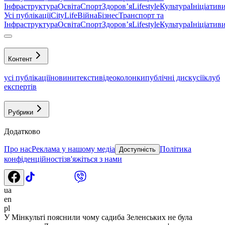
Інфраструктура
Освіта
Спорт
Здоровʼя
Lifestyle
Культура
Ініціатив
Усі публікації
CityLife
Війна
Бізнес
Транспорт та
Інфраструктура
Освіта
Спорт
Здоровʼя
Lifestyle
Культура
Ініціатив
Контент
усі публікації
новини
тексти
відео
колонки
публічні дискусії
клуб
експертів
Рубрики
Додатково
Про нас
Реклама у нашому медіа
Політика
Доступність
конфіденційності
зв'яжіться з нами
ua
en
pl
У Мінкульті пояснили чому садиба Зеленських не була