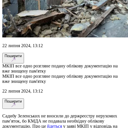
22 липня 2024, 13:12
Поширити
МКІП все одно розгляне подану облікову документацію на
вже знищену пам'ятку
МКІП все одно розгляне подану облікову документацію на
вже знищену пам'ятку
22 липня 2024, 13:12
Поширити
Садибу Зеленських не вносили до держреєстру нерухомих
пам’яток, бо КМДА не подавала необхідну облікову
документацію. Про це
йдеться
у заяві МКІП у відповідь на