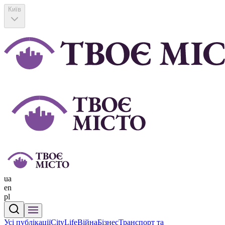
Київ
ua
en
pl
Усі публікації
CityLife
Війна
Бізнес
Транспорт та