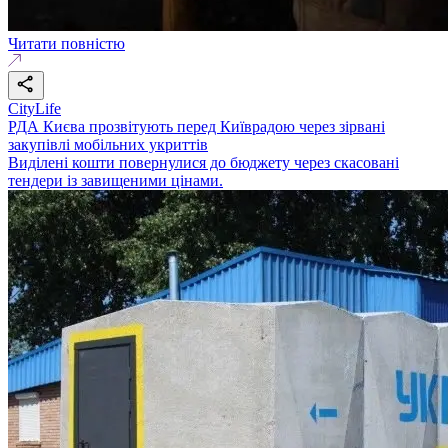
Читати повністю
CityLife
РДА Києва прозвітують перед Київрадою через зірвані
закупівлі мобільних укриттів
Виділені кошти повернулися до бюджету через скасовані
тендери із завищеними цінами.