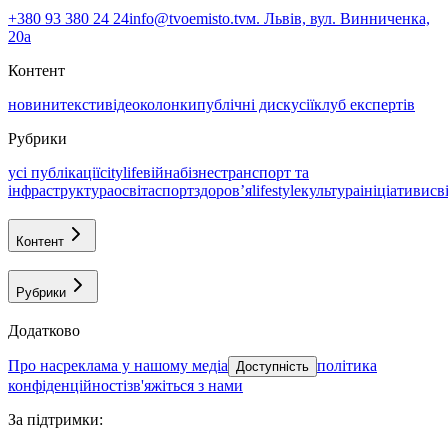
+380 93 380 24 24
info@tvoemisto.tv
м. Львів, вул. Винниченка,
20а
Контент
новини
тексти
відео
колонки
публічні дискусії
клуб експертів
Рубрики
усі публікації
citylife
війна
бізнес
транспорт та
інфраструктура
освіта
спорт
здоровʼя
lifestyle
культура
ініціативи
св
Контент
Рубрики
Додатково
про нас
реклама у нашому медіа
політика
Доступність
конфіденційності
зв'яжіться з нами
За підтримки
: