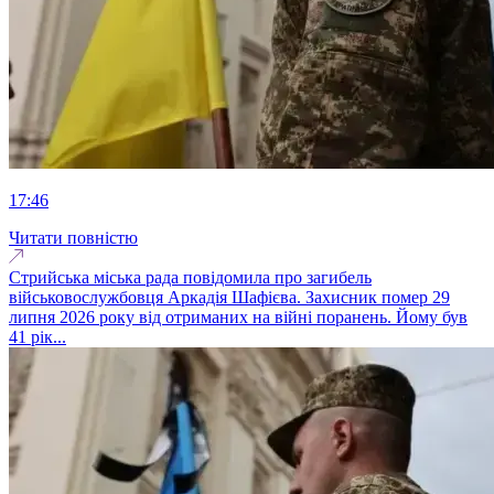
17:46
Читати повністю
Стрийська міська рада повідомила про загибель
військовослужбовця Аркадія Шафієва. Захисник помер 29
липня 2026 року від отриманих на війні поранень. Йому був
41 рік...