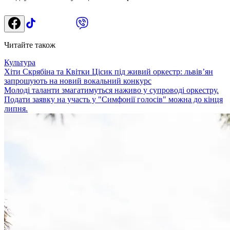
Читайте також
Культура
Хіти Скрябіна та Квітки Цісик під живий оркестр: львів’ян
запрошують на новий вокальний конкурс
Молоді таланти змагатимуться наживо у супроводі оркестру.
Подати заявку на участь у "Симфонії голосів" можна до кінця
липня.