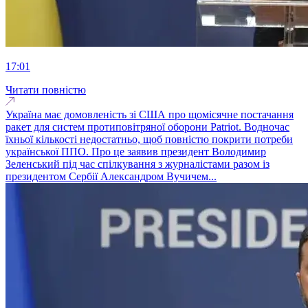
17:01
Читати повністю
Україна має домовленість зі США про щомісячне постачання
ракет для систем протиповітряної оборони Patriot. Водночас
їхньої кількості недостатньо, щоб повністю покрити потреби
української ППО. Про це заявив президент Володимир
Зеленський під час спілкування з журналістами разом із
президентом Сербії Александром Вучичем...