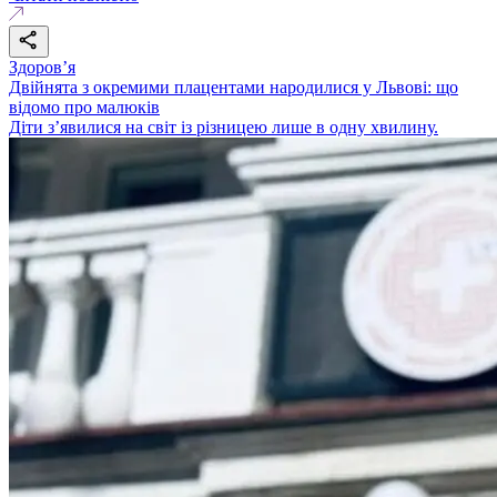
Здоровʼя
Двійнята з окремими плацентами народилися у Львові: що
відомо про малюків
Діти з’явилися на світ із різницею лише в одну хвилину.