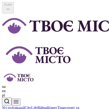
Львів
ua
en
pl
Усі публікації
CityLife
Війна
Бізнес
Транспорт та