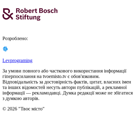
Розроблено
:
Levprograming
За умови повного або часткового використання iнформацiї
гіперпосилання на tvoemisto.tv є обов'язковим.
Відповідальність за достовірність фактів, цитат, власних імен
та інших відомостей несуть автори публікацій, а рекламної
інформації — рекламодавці. Думка редакцiї може не збiгатися
з думкою авторiв.
©
2026
"
Твоє місто
"