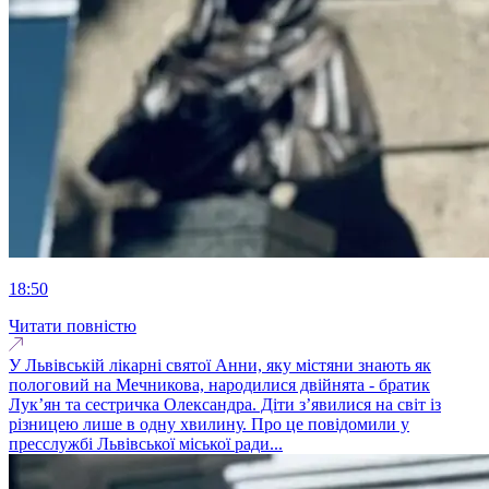
18:50
Читати повністю
У Львівській лікарні святої Анни, яку містяни знають як
пологовий на Мечникова, народилися двійнята - братик
Лук’ян та сестричка Олександра. Діти з’явилися на світ із
різницею лише в одну хвилину. Про це повідомили у
пресслужбі Львівської міської ради...