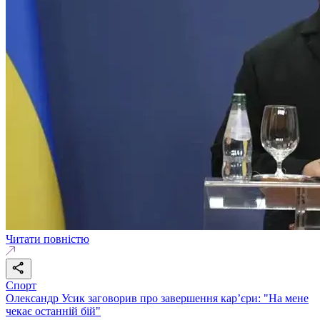
Читати повністю
Спорт
Олександр Усик заговорив про завершення кар’єри: "На мене
чекає останній бій"