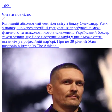
16:21
Читати повністю
Колишній абсолютний чемпіон світу з боксу Олександр Усик
зізнався, що через постійні тренування перебуває на межі
фізичного та психологічного виснаження. Український боксер
також заявив, що його наступний вихід у ринг може стати
останнім у професійній кар’єрі. Про це 39-річний Усик
розповів в інтерв’ю The Athletic...