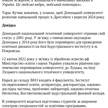
тікали за кордон, а залишалися в навчальних закладах в
Україні. Це людські кадри, людський потенціал».
Тарас Кучма зазначив, у планах, щоб Донецький університет
розпочав навчальний процес в Дрогобичі з вересня 2024 року.
Довідка
Донецький національний технічний університет отримав свій
статус у 2001 році. У зв’язку з тимчасовою окупацією
Донецька у 2014 році його було переміщено для проведення
освітньої діяльності на базі Індустріального інституту в м.
Покровськ.
12 квітня 2022 року у зв'язку із збройною агресію рф
Міністерство освіти і науки України ухвалило рішення про
тимчасове переміщення університету до Луцька, на базу
Луцького національного технічного університету.
Наразі до складу ВНЗ входять 4 факультети, Інститут
післядипломної освіти, аспірантура, докторантура, науково-
дослідна частина, проблемні лабораторії, науково-технічна
бібліотека, Костянтинівський індустріальний фаховий коледж.
В університеті ведеться підготовка студентів за широким
спектром спеціальностей за освітніми програмами,