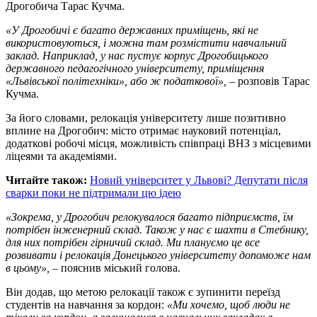
Дрогобича Тарас Кучма.
«У Дрогобичі є багато державних приміщень, які не
використовуються, і можна там розмістити навчальний
заклад. Наприклад, у нас пустує корпус Дрогобицького
державного педагогічного університету, приміщення
«Львівської політехніки», або ж податкової»,
– розповів Тарас
Кучма.
За його словами, релокація університету лише позитивно
вплине на Дрогобич: місто отримає науковий потенціал,
додаткові робочі місця, можливість співпраці ВНЗ з місцевими
ліцеями та академіями.
Читайте також:
Новий університет у Львові? Депутати після
сварки поки не підтримали цю ідею
«Зокрема, у Дрогобич релокувалося багато підприємств, їм
потрібен інженерний склад. Також у нас є шахти в Стебнику,
для них потрібен гірничий склад. Ми плануємо це все
розвивати і релокація Донецького університету допоможе нам
в цьому»,
– пояснив міський голова.
Він додав, що метою релокації також є зупинити переїзд
студентів на навчання за кордон:
«Ми хочемо, щоб люди не