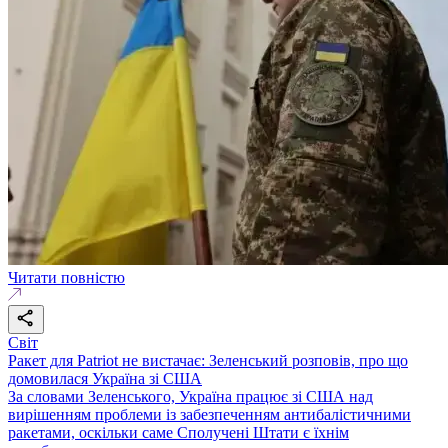
Читати повністю
Світ
Ракет для Patriot не вистачає: Зеленський розповів, про що
домовилася Україна зі США
За словами Зеленського, Україна працює зі США над
вирішенням проблеми із забезпеченням антибалістичними
ракетами, оскільки саме Сполучені Штати є їхнім