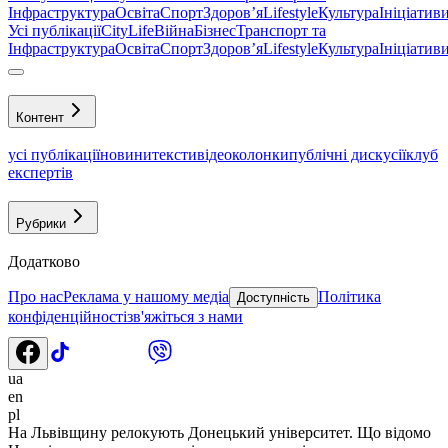
Інфраструктура
Освіта
Спорт
Здоровʼя
Lifestyle
Культура
Ініціатив
Усі публікації
CityLife
Війна
Бізнес
Транспорт та
Інфраструктура
Освіта
Спорт
Здоровʼя
Lifestyle
Культура
Ініціатив
Контент
усі публікації
новини
тексти
відео
колонки
публічні дискусії
клуб
експертів
Рубрики
Додатково
Про нас
Реклама у нашому медіа
Політика
Доступність
конфіденційності
зв'яжіться з нами
ua
en
pl
На Львівщину релокують Донецький університет. Що відомо