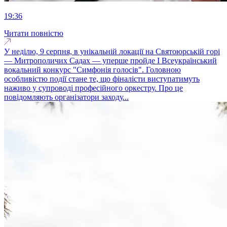
19:36
Читати повністю
У неділю, 9 серпня, в унікальній локації на Святоюрській горі
— Митрополичих Садах — уперше пройде І Всеукраїнський
вокальний конкурс "Симфонія голосів". Головною
особливістю події стане те, що фіналісти виступатимуть
наживо у супроводі професійного оркестру. Про це
повідомляють організатори заходу...