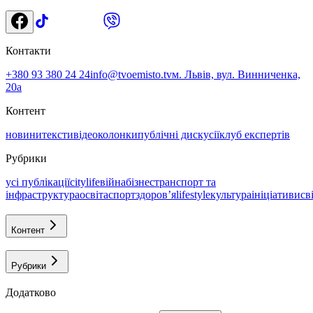
Контакти
+380 93 380 24 24
info@tvoemisto.tv
м. Львів, вул. Винниченка,
20а
Контент
новини
тексти
відео
колонки
публічні дискусії
клуб експертів
Рубрики
усі публікації
citylife
війна
бізнес
транспорт та
інфраструктура
освіта
спорт
здоровʼя
lifestyle
культура
ініціативи
св
Контент
Рубрики
Додатково