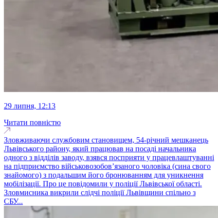
29 липня, 12:13
Читати повністю
Зловживаючи службовим становищем, 54-річний мешканець
Львівського району, який працював на посаді начальника
одного з відділів заводу, взявся посприяти у працевлаштуванні
на підприємство військовозобов’язаного чоловіка (сина свого
знайомого) з подальшим його бронюванням для уникнення
мобілізації. Про це повідомили у поліції Львівської області.
Зловмисника викрили слідчі поліції Львівщини спільно з
СБУ...