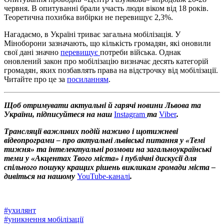
червня. В опитуванні брали участь люди віком від 18 років.
Теоретична похибка вибірки не перевищує 2,3%.
Нагадаємо, в Україні триває загальна мобілізація. У
Міноборони зазначають, що кількість громадян, які оновили
свої дані значно
перевищує
потреби війська. Однак
оновлений закон про мобілізацію визначає десять категорій
громадян, яких позбавлять права на відстрочку від мобілізації.
Читайте про це за
посиланням
.
Щоб отримувати актуальні й гарячі новини Львова та
України, підписуйтеся на наш
Instagram
та
Viber
.
Трансляції важливих подій наживо і щотижневі
відеопрограми – про актуальні львівські питання у «Темі
тижня» та інтелектуальні розмови на загальноукраїнські
теми у «Акцентах Твого міста» і публічні дискусії для
спільного пошуку кращих рішень викликам громади міста –
дивіться на нашому
YouTube-каналі
.
#
ухилянт
#
уникнення мобілізації