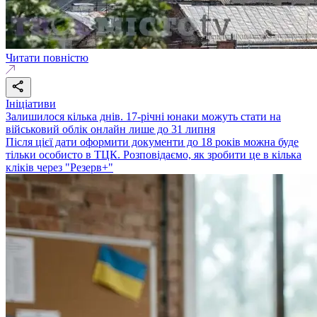
Читати повністю
Ініціативи
Залишилося кілька днів. 17-річні юнаки можуть стати на
військовий облік онлайн лише до 31 липня
Після цієї дати оформити документи до 18 років можна буде
тільки особисто в ТЦК. Розповідаємо, як зробити це в кілька
кліків через "Резерв+"