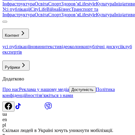
Інфраструктура
Освіта
Спорт
Здоровʼя
Lifestyle
Культура
Ініціатив
Усі публікації
CityLife
Війна
Бізнес
Транспорт та
Інфраструктура
Освіта
Спорт
Здоровʼя
Lifestyle
Культура
Ініціатив
Контент
усі публікації
новини
тексти
відео
колонки
публічні дискусії
клуб
експертів
Рубрики
Додатково
Про нас
Реклама у нашому медіа
Політика
Доступність
конфіденційності
зв'яжіться з нами
ua
en
pl
Скільки людей в Україні хочуть уникнути мобілізації.