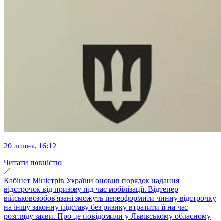
20 липня, 16:12
Читати повністю
Кабінет Міністрів України оновив порядок надання
відстрочок від призову під час мобілізації. Відтепер
військовозобов'язані зможуть переоформити чинну відстрочку
на іншу законну підставу без ризику втратити її на час
розгляду заяви. Про це повідомили у Львівському обласному