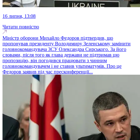
16 липня, 13:08
Читати повністю
Міністр оборони Михайло Федоров підтвердив, що
пропонував президенту Володимиру Зеленському замінити
головнокомандувача ЗСУ Олександра Сирського. За його
словами, після того як глава держави не підтримав цю
пропозицію, він погодився працювати з чинним
головнокомандувачем і не ставив ультиматумів. Про це
Федоров заявив під час пресконференції...