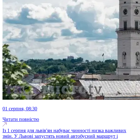
01 серпня, 08:30
Читати повністю
Із 1 серпня для львів'ян набуває чинності низка важливих
змін. У Львові запустять новий автобусний маршрут і