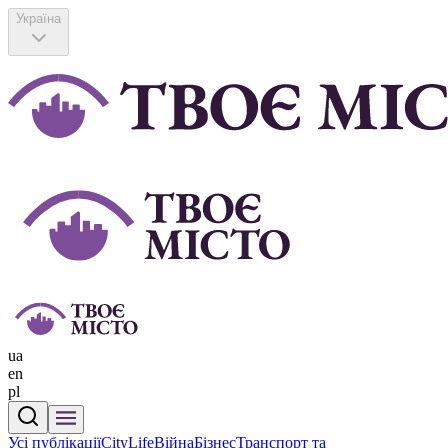
Україна
ua
en
pl
Усі публікації
CityLife
Війна
Бізнес
Транспорт та