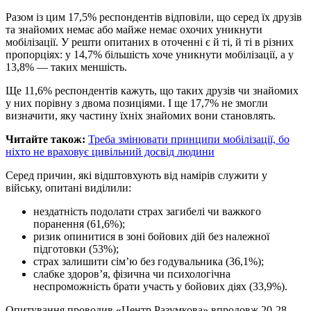
Разом із цим 17,5% респондентів відповіли, що серед їх друзів
та знайомих немає або майже немає охочих уникнути
мобілізації. У решти опитаних в оточенні є й ті, й ті в різних
пропорціях: у 14,7% більшість хоче уникнути мобілізації, а у
13,8% — таких меншість.
Ще 11,6% респондентів кажуть, що таких друзів чи знайомих
у них порівну з двома позиціями. І ще 17,7% не змогли
визначити, яку частину їхніх знайомих вони становлять.
Читайте також:
Треба змінювати принципи мобілізації, бо
ніхто не враховує цивільний досвід людини
Серед причин, які відштовхують від намірів служити у
війську, опитані виділили:
нездатність подолати страх загибелі чи важкого
поранення (61,6%);
ризик опинитися в зоні бойових дій без належної
підготовки (53%);
страх залишити сім’ю без годувальника (36,1%);
слабке здоров’я, фізична чи психологічна
неспроможність брати участь у бойових діях (33,9%).
Опитування проводив «Центр Разумкова» впродовж 20-28