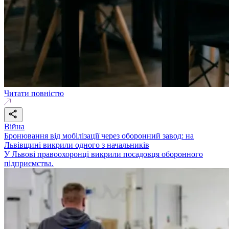
Читати повністю
Війна
Бронювання від мобілізації через оборонний завод: на
Львівщині викрили одного з начальників
У Львові правоохоронці викрили посадовця оборонного
підприємства.