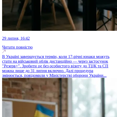
29 липня, 16:42
Читати повністю
В Україні завершується термін, коли 17-річні юнаки можуть
стати на військовий облік дистанційно — через застосунок
"Резерв+". Зробити це без особистого візиту до ТЦК та СП
можна лише до 31 липня включно. Далі процедура
змінюється, повідомили у Міністерстві оборони України...