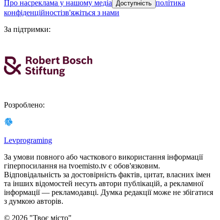
про нас
реклама у нашому медіа
політика
Доступність
конфіденційності
зв'яжіться з нами
За підтримки
:
Розроблено
:
Levprograming
За умови повного або часткового використання iнформацiї
гіперпосилання на tvoemisto.tv є обов'язковим.
Відповідальність за достовірність фактів, цитат, власних імен
та інших відомостей несуть автори публікацій, а рекламної
інформації — рекламодавці. Думка редакцiї може не збiгатися
з думкою авторiв.
©
2026
"
Твоє місто
"