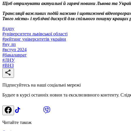
Щоб отримувати актуальні й гарячі новини Львова та Украї
Трансляції важливих подій наживо і щотижневі відеопрограм
Твого міста» і публічні дискусії для спільного пошуку кращи
#
ддпу
#
університети львівської області
#
рейтинг університетів україни
#
ну лп
#
вступ 2024
#
бакалаврат
#
ЛНУ
#
ВНЗ
Підписуйтесь на наші соціальні мережі
Будьте в курсі останніх новин та ексклюзивного контенту. Слід
Читайте також