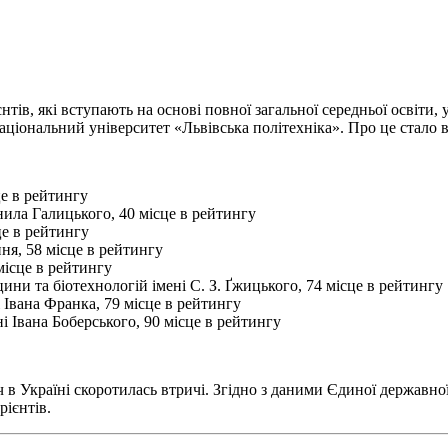
нтів, які вступають на основі повної загальної середньої освіти, 
аціональний університет «Львівська політехніка». Про це стало 
це в рейтингу
ила Галицького, 40 місце в рейтингу
це в рейтингу
ня, 58 місце в рейтингу
місце в рейтингу
ни та біотехнологій імені С. З. Ґжицького, 74 місце в рейтингу
Івана Франка, 79 місце в рейтингу
і Івана Боберського, 90 місце в рейтингу
 в Україні скоротилась втричі. Згідно з даними Єдиної державної 
рієнтів.