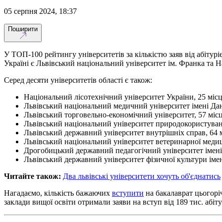
05 серпня 2024, 18:37
Поширити
У ТОП-100 рейтингу університетів за кількістю заяв від абітуріє
Україні є Львівський національний університет ім. Франка та Н
Серед десяти університетів області є також:
Національний лісотехнічний університет України, 25 міс
Львівський національний медичний університет імені Дан
Львівський торговельно-економічний університет, 57 міс
Львівський національний університет природокористуван
Львівський державний університет внутрішніх справ, 64 
Львівський національний університет ветеринарної медици
Дрогобицький державний педагогічний університет імені 
Львівський державний університет фізичної культури імен
Читайте також:
Два львівські університети хочуть об'єднатись
Нагадаємо, кількість бажаючих
вступити
на бакалаврат цьогоріч
заклади вищої освіти отримали заяви на вступ від 189 тис. абіту