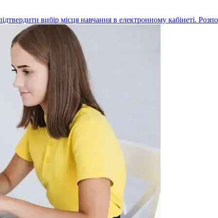
дтвердити вибір місця навчання в електронному кабінеті. Розпов