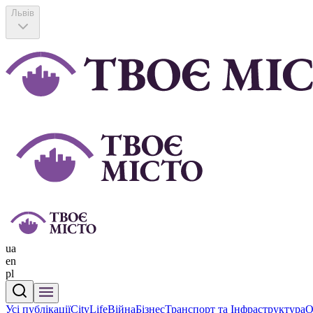
Львів
ua
en
pl
Усі публікації
CityLife
Війна
Бізнес
Транспорт та Інфраструктура
О