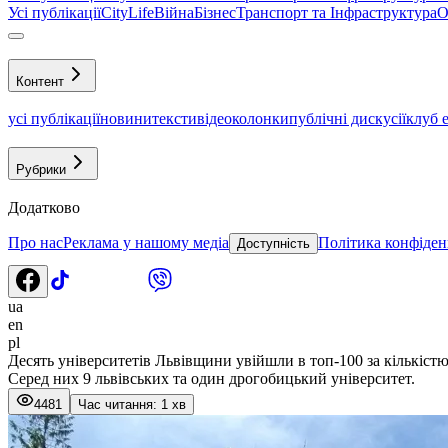
Усі публікації
CityLife
Війна
Бізнес
Транспорт та Інфраструктура
О
Контент
усі публікації
новини
тексти
відео
колонки
публічні дискусії
клуб 
Рубрики
Додатково
Про нас
Реклама у нашому медіа
Політика конфіден
Доступність
ua
en
pl
Десять університетів Львівщини увійшли в топ-100 за кількіст
Серед них 9 львівських та один дрогобицький університет.
4481
Час читання: 1 хв