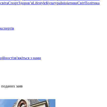
світа
Спорт
Здоровʼя
Lifestyle
Культура
Ініціативи
Світ
Політика
експертів
ційності
зв'яжіться з нами
ю поданих заяв