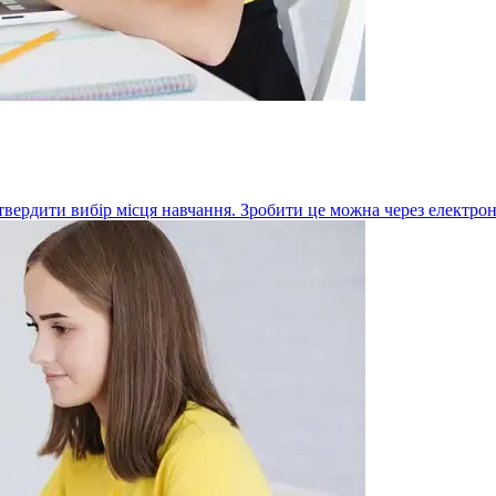
твердити вибір місця навчання. Зробити це можна через електро