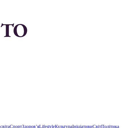
світа
Спорт
Здоровʼя
Lifestyle
Культура
Ініціативи
Світ
Політика