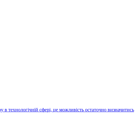
єру в технологічній сфері, це можливість остаточно визначитись