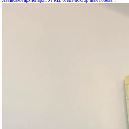
Львівської архиєпархії УГКЦ, отець-доктор Іван Гобела...