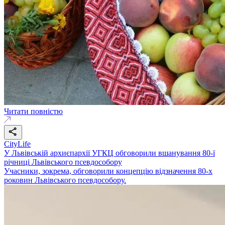
Читати повністю
CityLife
У Львівській архиєпархії УГКЦ обговорили вшанування 80-ї
річниці Львівського псевдособору
Учасники, зокрема, обговорили концепцію відзначення 80-х
роковин Львівського псевдособору.