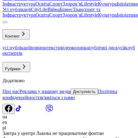
Інфраструктура
Освіта
Спорт
Здоровʼя
Lifestyle
Культура
Ініціатив
Усі публікації
CityLife
Війна
Бізнес
Транспорт та
Інфраструктура
Освіта
Спорт
Здоровʼя
Lifestyle
Культура
Ініціатив
Контент
усі публікації
новини
тексти
відео
колонки
публічні дискусії
клуб
експертів
Рубрики
Додатково
Про нас
Реклама у нашому медіа
Політика
Доступність
конфіденційності
зв'яжіться з нами
ua
en
pl
Завтра у центрі Львова не працюватиме фонтан