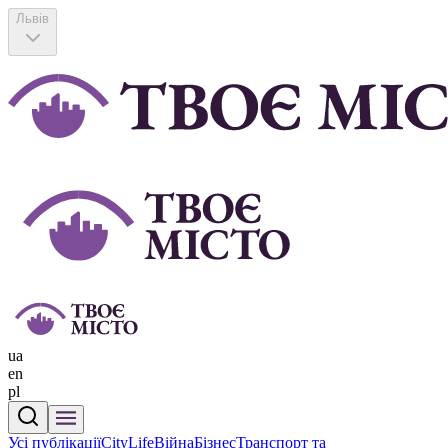
Львів
ua
en
pl
Усі публікації
CityLife
Війна
Бізнес
Транспорт та