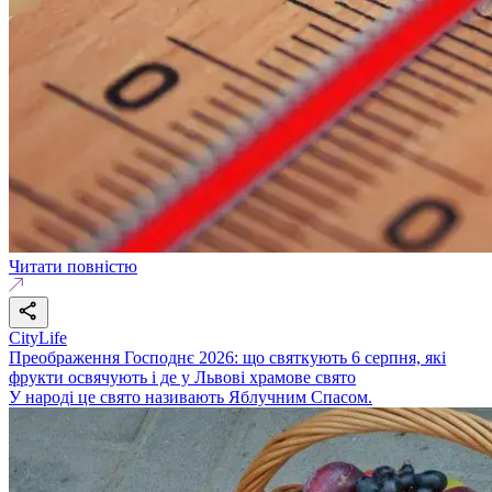
Читати повністю
CityLife
Преображення Господнє 2026: що святкують 6 серпня, які
фрукти освячують і де у Львові храмове свято
У народі це свято називають Яблучним Спасом.