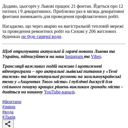
Додамо, цьогоріч у Львові працює 21 фонтан. Йдеться про 12
питних і 9 декоративних. Приблизно раз в місяць декоративні
фонтани вимикають для проведення профілактичних робіт.
Нагадаємо, що через аварію на магістральній тепловій мережі
та проведення ремонтних робіт на Сихові у 206 житлових
будинках
не буде гарячої води
.
Щоб отримувати актуальні й гарячі новини Львова та
України, підписуйтеся на наш
Instagram
та
Viber
.
Трансляції важливих подій наживо і щотижневі
відеопрограми – про актуальні львівські питання у «Темі
тижня» та інтелектуальні розмови на загальноукраїнські
теми у «Акцентах Твого міста» і публічні дискусії для
спільного пошуку кращих рішень викликам громади міста –
дивіться на нашому
YouTube-каналі
.
#
фонтани
#
зміни
#
вода
#
Львів