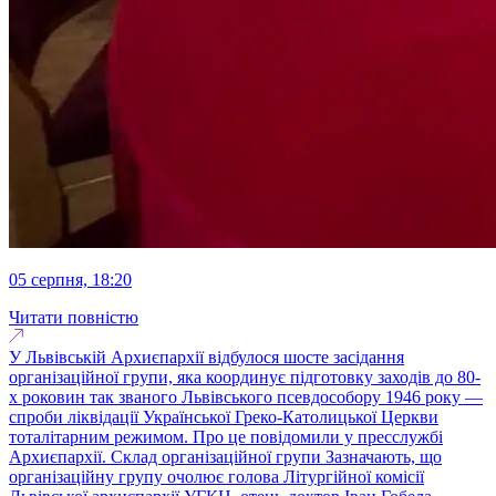
05 серпня, 18:20
Читати повністю
У Львівській Архиєпархії відбулося шосте засідання
організаційної групи, яка координує підготовку заходів до 80-
х роковин так званого Львівського псевдособору 1946 року ―
спроби ліквідації Української Греко-Католицької Церкви
тоталітарним режимом. Про це повідомили у пресслужбі
Архиєпархії. Склад організаційної групи Зазначають, що
організаційну групу очолює голова Літургійної комісії