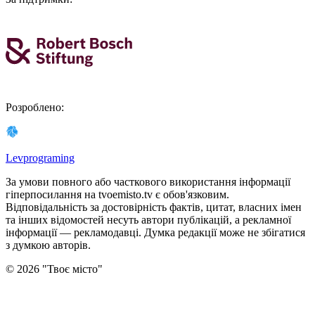
Розроблено
:
Levprograming
За умови повного або часткового використання iнформацiї
гіперпосилання на tvoemisto.tv є обов'язковим.
Відповідальність за достовірність фактів, цитат, власних імен
та інших відомостей несуть автори публікацій, а рекламної
інформації — рекламодавці. Думка редакцiї може не збiгатися
з думкою авторiв.
©
2026
"
Твоє місто
"