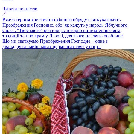
Читати повністю
Вже 6 серпня християни східного обряду святкуватимуть
Преображення Господнє, або, як кажуть у народі, Яблучного
Спаса. "Твоє місто" розповідає історію виникнення свята,
традиції та про храм у Львові, для якого це свято особливе.
Що ми святкуємо Преображення Господнє – одне з
дванадцяти найбільших церковних свят у році...