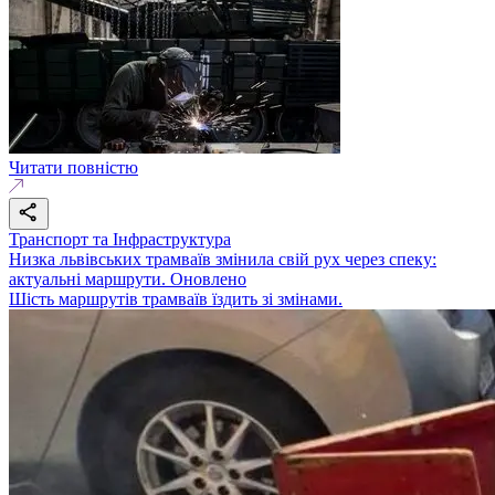
Читати повністю
Транспорт та Інфраструктура
Низка львівських трамваїв змінила свій рух через спеку:
актуальні маршрути. Оновлено
Шість маршрутів трамваїв їздить зі змінами.