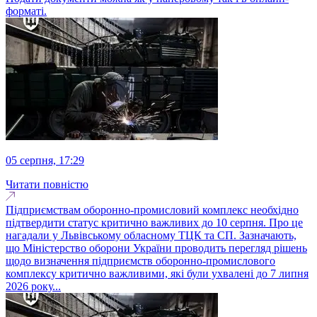
форматі.
05 серпня, 17:29
Читати повністю
Підприємствам оборонно-промисловий комплекс необхідно
підтвердити статус критично важливих до 10 серпня. Про це
нагадали у Львівському обласному ТЦК та СП. Зазначають,
що Міністерство оборони України проводить перегляд рішень
щодо визначення підприємств оборонно-промислового
комплексу критично важливими, які були ухвалені до 7 липня
2026 року...