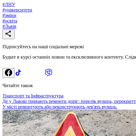
#
ЛНУ
#
університети
#
зміни
#
освіта
#
Львів
Підписуйтесь на наші соціальні мережі
Будьте в курсі останніх новин та ексклюзивного контенту. Слід
Читайте також
Транспорт та Інфраструктура
Де у Львові тривають ремонти доріг: перелік вулиць, перекриття
У місті ремонтують або реконструюють дев'ять вулиць.