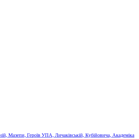
ній, Мазепи, Героїв УПА, Личаківській, Кубійовича, Академіка