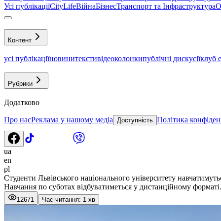
Усі публікації
CityLife
Війна
Бізнес
Транспорт та Інфраструктура
О
Контент
усі публікації
новини
тексти
відео
колонки
публічні дискусії
клуб 
Рубрики
Додатково
Про нас
Реклама у нашому медіа
Політика конфіден
Доступність
ua
en
pl
Студенти Львівського національного університету навчатимуть
Навчання по суботах відбуватиметься у дистанційному форматі
12671
Час читання: 1 хв