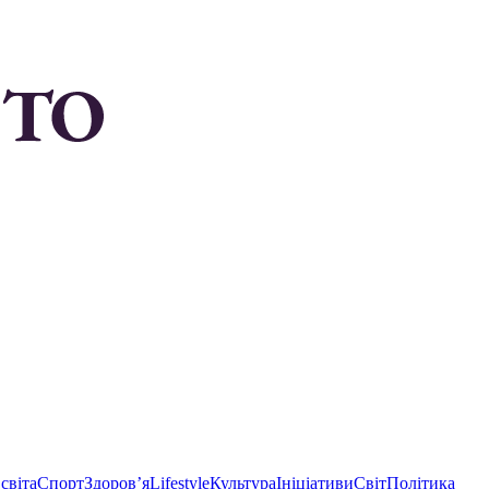
світа
Спорт
Здоровʼя
Lifestyle
Культура
Ініціативи
Світ
Політика