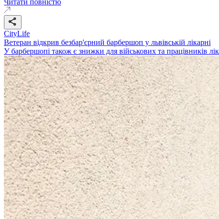
Читати повністю
CityLife
Ветеран відкрив безбар'єрний барбершоп у львівській лікарні
У барбершопі також є знижки для військових та працівників лі