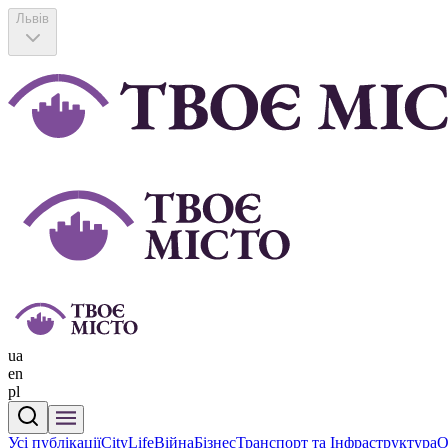
Львів
ua
en
pl
Усі публікації
CityLife
Війна
Бізнес
Транспорт та Інфраструктура
О