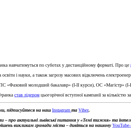
.
.
анка навчатимуться по суботах у дистанційному форматі. Про це
світи і науки, а також загрозу масових відключень електроенерг
ПС «Фаховий молодший бакалавр» (I-II курси), ОС «Магістр» (I-I
 Франка
став лідером
цьогорічної вступної кампанії за кількістю з
ни, підписуйтеся на наш
Instagram
та
Viber
.
и – про актуальні львівські питання у «Темі тижня» та інтел
х рішень викликам громади міста – дивіться на нашому
YouTube-