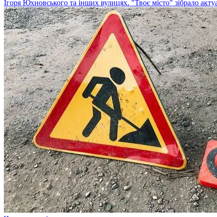
Ігоря Юхновського та інших вулицях. "Твоє місто" зібрало акту