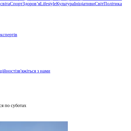
світа
Спорт
Здоровʼя
Lifestyle
Культура
Ініціативи
Світ
Політика
експертів
ційності
зв'яжіться з нами
ся по суботах
.