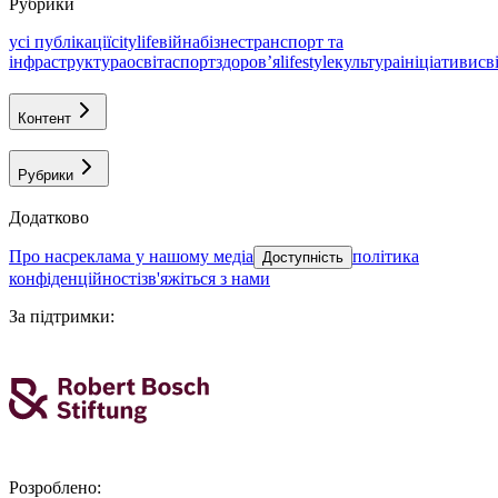
Рубрики
усі публікації
citylife
війна
бізнес
транспорт та
інфраструктура
освіта
спорт
здоровʼя
lifestyle
культура
ініціативи
св
Контент
Рубрики
Додатково
про нас
реклама у нашому медіа
політика
Доступність
конфіденційності
зв'яжіться з нами
За підтримки
:
Розроблено
: