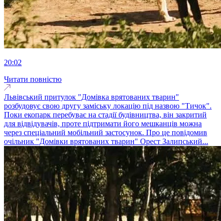
20:02
Читати повністю
Львівський притулок "Домівка врятованих тварин"
розбудовує свою другу заміську локацію під назвою "Тичок".
Поки екопарк перебуває на стадії будівництва, він закритий
для відвідувачів, проте підтримати його мешканців можна
через спеціальний мобільний застосунок. Про це повідомив
очільник "Домівки врятованих тварин" Орест Залипський...