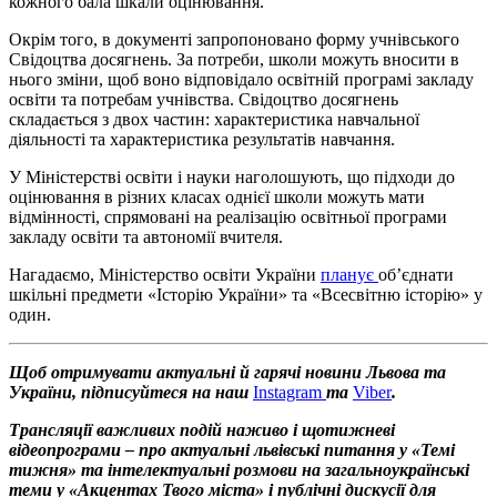
кожного бала шкали оцінювання.
Окрім того, в документі запропоновано форму учнівського
Свідоцтва досягнень. За потреби, школи можуть вносити в
нього зміни, щоб воно відповідало освітній програмі закладу
освіти та потребам учнівства. Свідоцтво досягнень
складається з двох частин: характеристика навчальної
діяльності та характеристика результатів навчання.
У Міністерстві освіти і науки наголошують, що підходи до
оцінювання в різних класах однієї школи можуть мати
відмінності, спрямовані на реалізацію освітньої програми
закладу освіти та автономії вчителя.
Нагадаємо, Міністерство освіти України
планує
об’єднати
шкільні предмети «Історію України» та «Всесвітню історію» у
один.
Щоб отримувати актуальні й гарячі новини Львова та
України, підписуйтеся на наш
Instagram
та
Viber
.
Трансляції важливих подій наживо і щотижневі
відеопрограми – про актуальні львівські питання у «Темі
тижня» та інтелектуальні розмови на загальноукраїнські
теми у «Акцентах Твого міста» і публічні дискусії для