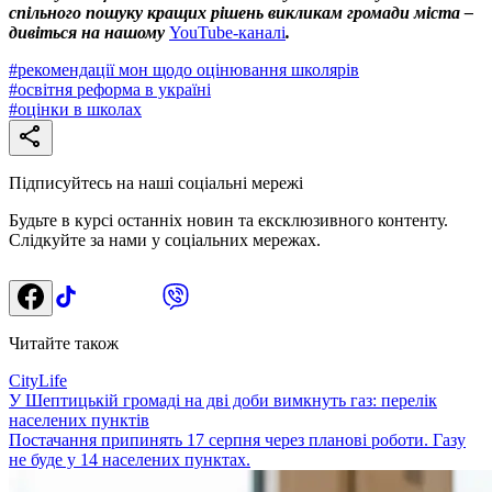
спільного пошуку кращих рішень викликам громади міста –
дивіться на нашому
YouTube-каналі
.
#
рекомендації мон щодо оцінювання школярів
#
освітня реформа в україні
#
оцінки в школах
Підписуйтесь на наші соціальні мережі
Будьте в курсі останніх новин та ексклюзивного контенту.
Слідкуйте за нами у соціальних мережах.
Читайте також
CityLife
У Шептицькій громаді на дві доби вимкнуть газ: перелік
населених пунктів
Постачання припинять 17 серпня через планові роботи. Газу
не буде у 14 населених пунктах.