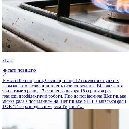
21:32
Читати повністю
У місті Шептицький, Соснівці та ще 12 населених пунктах
громади тимчасово припинять газопостачання. Відключення
триватиме з ранку 17 серпня до вечора 18 серпня через
планові профілактичні роботи. Про це повідомила Шептицька
міська рада з посиланням на Шептицьке УЕГГ Львівської філії
ТОВ "Газорозподільні мережі України"...