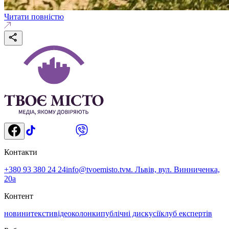
Читати повністю
Контакти
+380 93 380 24 24
info@tvoemisto.tv
м. Львів, вул. Винниченка,
20а
Контент
новини
тексти
відео
колонки
публічні дискусії
клуб експертів