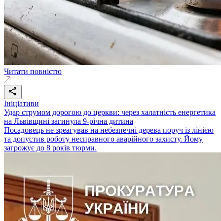
Читати повністю
Ініціативи
Удар струмом дорогою до церкви: через халатність енергетика
на Львівщині загинула 9-річна дитина
Посадовець не зреагував на небезпечні дерева поруч із лінією
та допустив роботу несправного аварійного захисту. Йому
загрожує до 8 років тюрми.