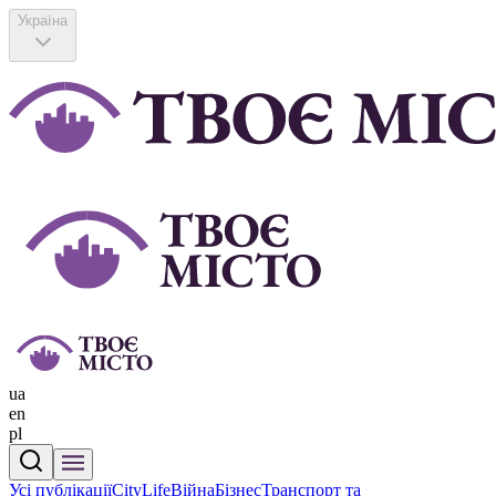
Україна
ua
en
pl
Усі публікації
CityLife
Війна
Бізнес
Транспорт та