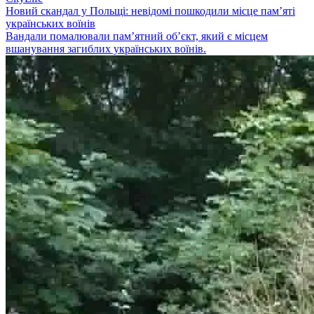
Новий скандал у Польщі: невідомі пошкодили місце пам’яті
українських воїнів
Вандали помалювали пам’ятний об’єкт, який є місцем
вшанування загиблих українських воїнів.