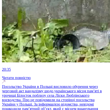
20:35
Читати повністю
Посольство України в Польщі висловило обурення через
черговий акт вандалізму щодо українського місця пам’яті в
урочищі Білосток поблизу села Ліски Люблінського
воєводства. Про це повідомили на сторінці посольства
України у Польщі. За інформацією відомства, невідомі
пошкодили пам’ятний об’єкт, який є місцем вшанування