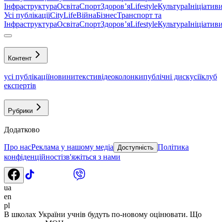
Інфраструктура
Освіта
Спорт
Здоровʼя
Lifestyle
Культура
Ініціатив
Усі публікації
CityLife
Війна
Бізнес
Транспорт та
Інфраструктура
Освіта
Спорт
Здоровʼя
Lifestyle
Культура
Ініціатив
Контент
усі публікації
новини
тексти
відео
колонки
публічні дискусії
клуб
експертів
Рубрики
Додатково
Про нас
Реклама у нашому медіа
Політика
Доступність
конфіденційності
зв'яжіться з нами
ua
en
pl
В школах України учнів будуть по-новому оцінювати. Що