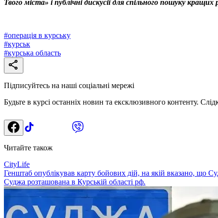
Твого міста» і публічні дискусії для спільного пошуку кращи
#
операція в курську
#
курськ
#
курська область
Підписуйтесь на наші соціальні мережі
Будьте в курсі останніх новин та ексклюзивного контенту. Слід
Читайте також
CityLife
Генштаб опублікував карту бойових дій, на якій вказано, що С
Суджа розташована в Курській області рф.