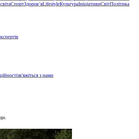
світа
Спорт
Здоровʼя
Lifestyle
Культура
Ініціативи
Світ
Політика
експертів
ційності
зв'яжіться з нами
ди.