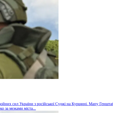
ойних сил України з російської Суджі на Курщині. Мапу Геншта
ко за межами міста...