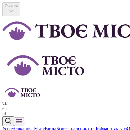
Україна
ua
en
pl
Усі публікації
CityLife
Війна
Бізнес
Транспорт та Інфраструктура
О