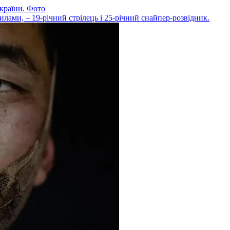
країни. Фото
ами, – 19-річний стрілець і 25-річний снайпер-розвідник.