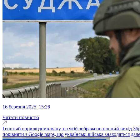
16 березня 2025, 15:26
Читати повністю
Генштаб оприлюднив мапу, на якій зображено повний вихід Збр
порівняти з Google maps, що українські війська знаходяться дале