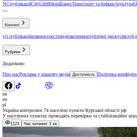
Усі публікації
CityLife
Війна
Бізнес
Транспорт та Інфраструктура
О
Контент
усі публікації
новини
тексти
відео
колонки
публічні дискусії
клуб 
Рубрики
Додатково
Про нас
Реклама у нашому медіа
Політика конфіден
Доступність
ua
en
pl
Україна контролює 74 населені пункти Курської області рф
У населених пунктах проводять перевірки та стабілізаційні захо
1123
Час читання: 1 хв