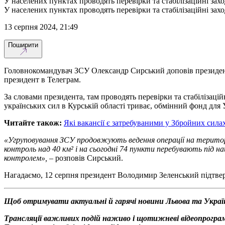
У населених пунктах проводять перевірки та стабілізаційні захо
У населених пунктах проводять перевірки та стабілізаційні захо
13 серпня 2024, 21:49
Поширити
Головнокомандувач ЗСУ Олександр Сирський доповів президент
президент в Телеграм.
За словами президента, там проводять перевірки та стабілізаці
українських сил в Курській області триває, обмінний фонд для
Читайте також:
Які вакансії є затребуваними у Збройних сила
«Угруповування ЗСУ продовжують ведення операції на території
контроль над 40 км² і на сьогодні 74 пункти перебувають під н
контролем»,
– розповів Сирський.
Нагадаємо, 12 серпня президент Володимир Зеленський підтв
Щоб отримувати актуальні й гарячі новини Львова та Украї
Трансляції важливих подій наживо і щотижневі відеопрограм