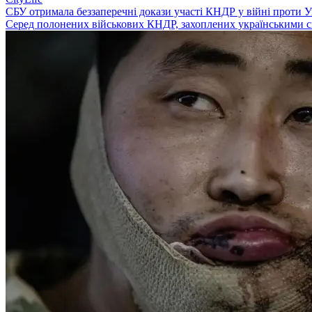
СБУ отримала беззаперечні докази участі КНДР у війні проти У
Серед полонених військових КНДР, захоплених українськими сил