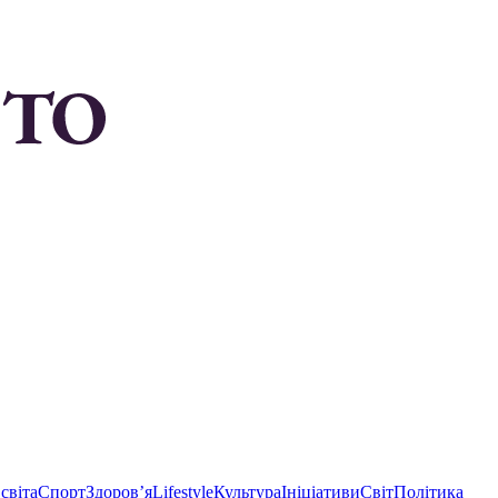
світа
Спорт
Здоровʼя
Lifestyle
Культура
Ініціативи
Світ
Політика