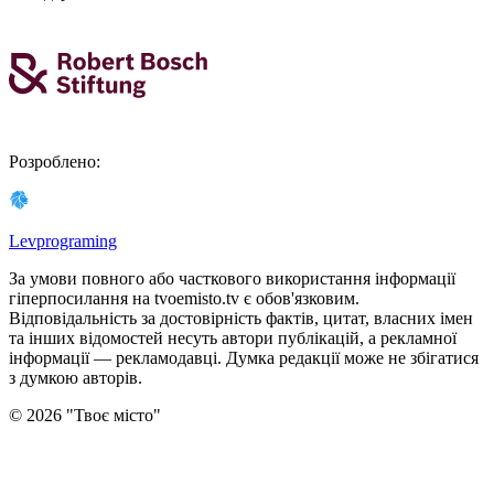
Розроблено
:
Levprograming
За умови повного або часткового використання iнформацiї
гіперпосилання на tvoemisto.tv є обов'язковим.
Відповідальність за достовірність фактів, цитат, власних імен
та інших відомостей несуть автори публікацій, а рекламної
інформації — рекламодавці. Думка редакцiї може не збiгатися
з думкою авторiв.
©
2026
"
Твоє місто
"