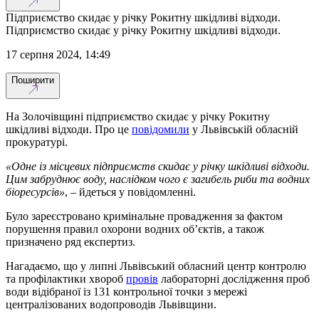
Підприємство скидає у річку Рокитну шкідливі відходи.
Підприємство скидає у річку Рокитну шкідливі відходи.
17 серпня 2024, 14:49
Поширити
На Золочівщині підприємство скидає у річку Рокитну
шкідливі відходи. Про це
повідомили
у Львівській обласній
прокуратурі.
«Одне із місцевих підприємств скидає у річку шкідливі відходи.
Цим забруднює воду, наслідком чого є загибель риби та водних
біоресурсів»
, – йдеться у повідомленні.
Було зареєстровано кримінальне провадження за фактом
порушення правил охорони водних об’єктів, а також
призначено ряд експертиз.
Нагадаємо, що у липні Львівський обласний центр контролю
та профілактики хвороб
провів
лабораторні дослідження проб
води відібраної із 131 контрольної точки з мережі
централізованих водопроводів Львівщини.