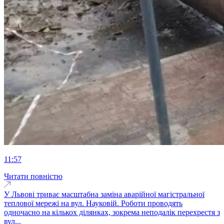
11:57
Читати повністю
У Львові триває масштабна заміна аварійної магістральної
теплової мережі на вул. Науковій. Роботи проводять
одночасно на кількох ділянках, зокрема неподалік перехрестя з
вул...