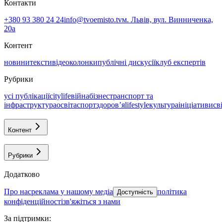
Контакти
+380 93 380 24 24
info@tvoemisto.tv
м. Львів, вул. Винниченка,
20а
Контент
новини
тексти
відео
колонки
публічні дискусії
клуб експертів
Рубрики
усі публікації
citylife
війна
бізнес
транспорт та
інфраструктура
освіта
спорт
здоровʼя
lifestyle
культура
ініціативи
св
Контент
Рубрики
Додатково
про нас
реклама у нашому медіа
політика
Доступність
конфіденційності
зв'яжіться з нами
За підтримки
: