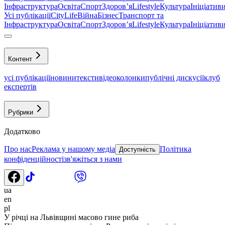
Інфраструктура
Освіта
Спорт
Здоровʼя
Lifestyle
Культура
Ініціатив
Усі публікації
CityLife
Війна
Бізнес
Транспорт та
Інфраструктура
Освіта
Спорт
Здоровʼя
Lifestyle
Культура
Ініціатив
Контент
усі публікації
новини
тексти
відео
колонки
публічні дискусії
клуб
експертів
Рубрики
Додатково
Про нас
Реклама у нашому медіа
Політика
Доступність
конфіденційності
зв'яжіться з нами
ua
en
pl
У річці на Львівщині масово гине риба