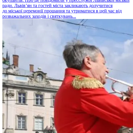
окупантів. Про це повідомили у пресслужбі Львівської міської
ради. Львів’ян та гостей міста закликають долучитися
до міської церемонії прощання та утриматися в цей час від
розважальних заходів і святкувань...