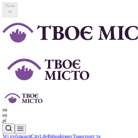
Львів
ua
en
pl
Усі публікації
CityLife
Війна
Бізнес
Транспорт та