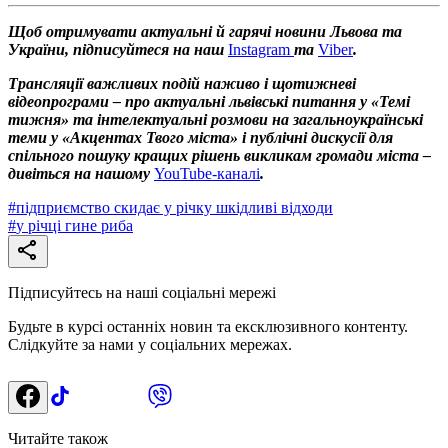
Щоб отримувати актуальні й гарячі новини Львова та
України, підписуйтеся на наш
Instagram
та
Viber
.
Трансляції важливих подій наживо і щотижневі
відеопрограми – про актуальні львівські питання у «Темі
тижня» та інтелектуальні розмови на загальноукраїнські
теми у «Акцентах Твого міста» і публічні дискусії для
спільного пошуку кращих рішень викликам громади міста –
дивіться на нашому
YouTube-каналі
.
#
підприємство скидає у річку шкідливі відходи
#
у річці гине риба
Підписуйтесь на наші соціальні мережі
Будьте в курсі останніх новин та ексклюзивного контенту.
Слідкуйте за нами у соціальних мережах.
Читайте також