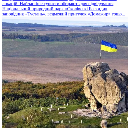
локацій. Найчастіше туристи обирають для відвідування
Національний природний парк «Сколівські Бескиди»,
заповідник «Тустань», ведмежий притулок «Домажир» тощо...