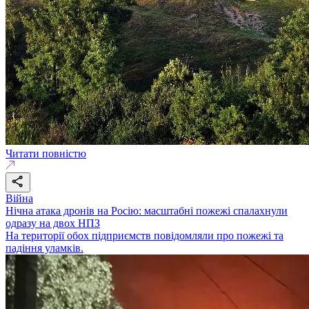
Читати повністю
Війна
Нічна атака дронів на Росію: масштабні пожежі спалахнули
одразу на двох НПЗ
На території обох підприємств повідомляли про пожежі та
падіння уламків.