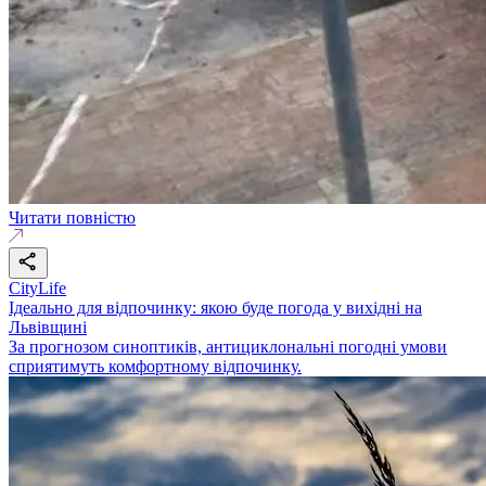
Читати повністю
CityLife
Ідеально для відпочинку: якою буде погода у вихідні на
Львівщині
За прогнозом синоптиків, антициклональні погодні умови
сприятимуть комфортному відпочинку.