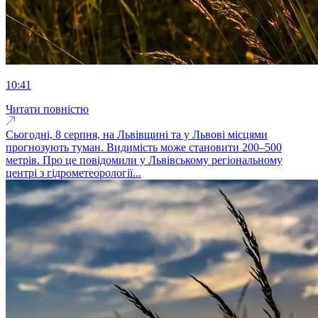
10:41
Читати повністю
Сьогодні, 8 серпня, на Львівщині та у Львові місцями
прогнозують туман. Видимість може становити 200–500
метрів. Про це повідомили у Львівському регіональному
центрі з гідрометеорології...