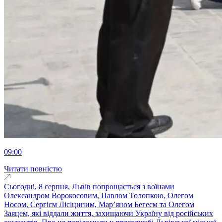
09:00
Читати повністю
Сьогодні, 8 серпня, Львів попрощається з воїнами
Олександром Ворокосовим, Павлом Толопкою, Олегом
Носом, Сергієм Лісіциним, Марʼяном Бегеєм та Олегом
Заяцем, які віддали життя, захищаючи Україну від російських