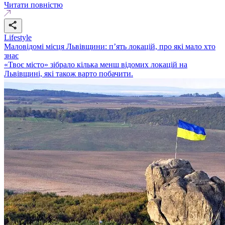
Читати повністю
Lifestyle
Маловідомі місця Львівщини: п’ять локацій, про які мало хто
знає
«Твоє місто» зібрало кілька менш відомих локацій на
Львівщині, які також варто побачити.