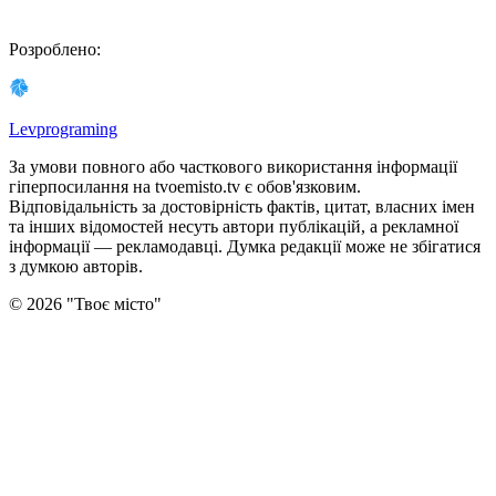
Розроблено
:
Levprograming
За умови повного або часткового використання iнформацiї
гіперпосилання на tvoemisto.tv є обов'язковим.
Відповідальність за достовірність фактів, цитат, власних імен
та інших відомостей несуть автори публікацій, а рекламної
інформації — рекламодавці. Думка редакцiї може не збiгатися
з думкою авторiв.
©
2026
"
Твоє місто
"