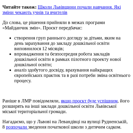
Читайте також:
Школи Львівщини почали навчання. Які
зміни чекають учнів та вчителів
До слова, це рішення прийняли в межах програми
«Майданчик змін». Проєкт передбачає:
створення груп раннього догляду за дітьми, яким на
день зарахування до закладу дошкільної освіти
виповнилося 12 місяців;
впровадження та безпосередня робота закладів
дошкільної освіти в рамках пілотного проекту нової
дошкільної освіти;
аналіз здобутого досвіду, врахування найкращих
європейських практик та в разі потреби зміна освітнього
процесу.
Раніше в ЛМР повідомляли,
якщо проєкт буде успішним
, його
розширять на інші заклади дошкільної освіти Львівської
міської територіальної громади.
Нагадаємо, що у Львові на Левандівці на вулиці Рудненській,
8
розпочали
зведення початкової школи з дитячим садком.