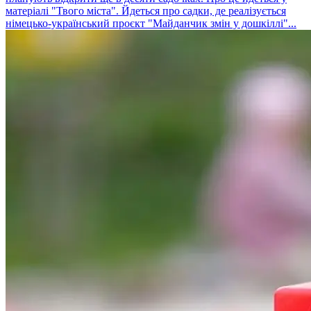
матеріалі "Твого міста". Йдеться про садки, де реалізується
німецько-український проєкт "Майданчик змін у дошкіллі"...