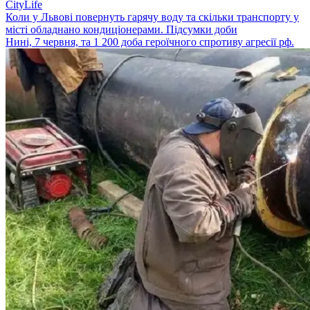
CityLife
Коли у Львові повернуть гарячу воду та скільки транспорту у
місті обладнано кондиціонерами. Підсумки доби
Нині, 7 червня, та 1 200 доба героїчного спротиву агресії рф.