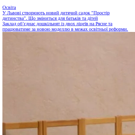
Освіта
У Львові створюють новий дитячий садок "Простір
дитинства". Що зміниться для батьків та дітей
Заклад об’єднає дошкільнят із двох ліцеїв на Рясне та
працюватиме за новою моделлю в межах освітньої реформи.