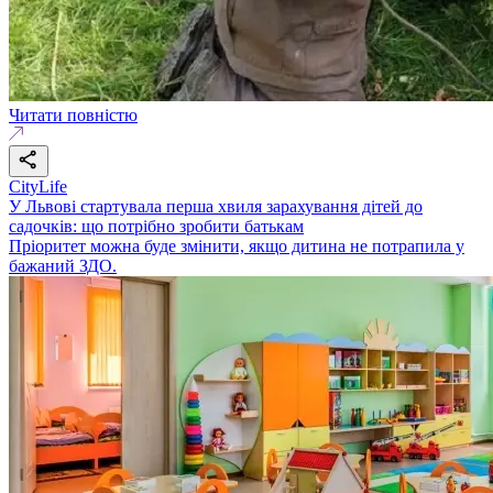
Читати повністю
CityLife
У Львові стартувала перша хвиля зарахування дітей до
садочків: що потрібно зробити батькам
Пріоритет можна буде змінити, якщо дитина не потрапила у
бажаний ЗДО.