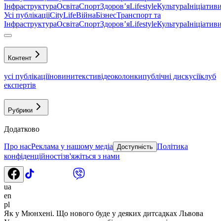
Інфраструктура
Освіта
Спорт
Здоровʼя
Lifestyle
Культура
Ініціатив
Усі публікації
CityLife
Війна
Бізнес
Транспорт та
Інфраструктура
Освіта
Спорт
Здоровʼя
Lifestyle
Культура
Ініціатив
Контент
усі публікації
новини
тексти
відео
колонки
публічні дискусії
клуб
експертів
Рубрики
Додатково
Про нас
Реклама у нашому медіа
Політика
Доступність
конфіденційності
зв'яжіться з нами
ua
en
pl
Як у Мюнхені. Що нового буде у деяких дитсадках Львова