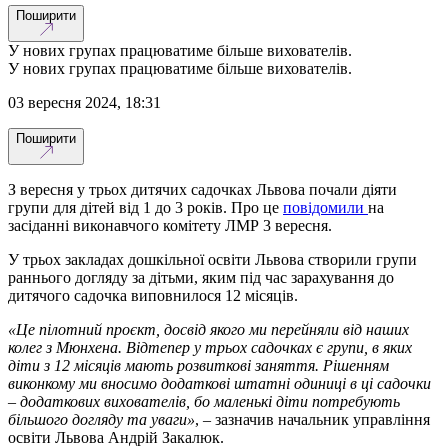
Поширити
У нових групах працюватиме більше вихователів.
У нових групах працюватиме більше вихователів.
03 вересня 2024, 18:31
Поширити
З вересня у трьох дитячих садочках Львова почали діяти
групи для дітей від 1 до 3 років. Про це
повідомили
на
засіданні виконавчого комітету ЛМР 3 вересня.
У трьох закладах дошкільної освіти Львова створили групи
раннього догляду за дітьми, яким під час зарахування до
дитячого садочка виповнилося 12 місяців.
«Це пілотний проєкт, досвід якого ми перейняли від наших
колег з Мюнхена. Відтепер у трьох садочках є групи, в яких
діти з 12 місяців мають розвиткові заняття. Рішенням
виконкому ми вносимо додаткові штатні одиниці в ці садочки
– додаткових вихователів, бо маленькі діти потребують
більшого догляду та уваги»
, – зазначив начальник управління
освіти Львова Андрій Закалюк.