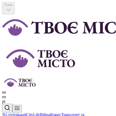
Львів
ua
en
pl
Усі публікації
CityLife
Війна
Бізнес
Транспорт та