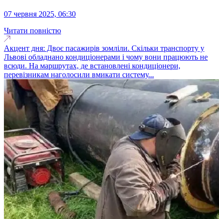
07 червня 2025, 06:30
Читати повністю
Акцент дня: Двоє пасажирів зомліли. Скільки транспорту у
Львові обладнано кондиціонерами і чому вони працюють не
всюди. На маршрутах, де встановлені кондиціонери,
перевізникам наголосили вмикати систему...