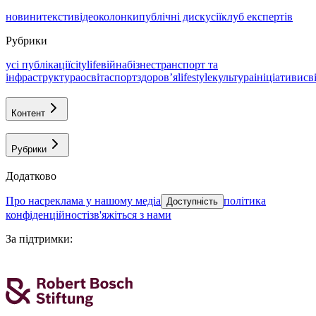
новини
тексти
відео
колонки
публічні дискусії
клуб експертів
Рубрики
усі публікації
citylife
війна
бізнес
транспорт та
інфраструктура
освіта
спорт
здоровʼя
lifestyle
культура
ініціативи
св
Контент
Рубрики
Додатково
про нас
реклама у нашому медіа
політика
Доступність
конфіденційності
зв'яжіться з нами
За підтримки
: