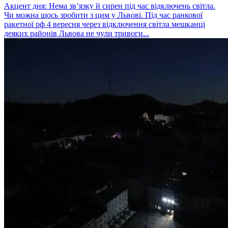
Акцент дня: Нема зв’язку й сирен під час відключень світла.
Чи можна щось зробити з цим у Львові. Під час ранкової
ракетної рф 4 вересня через відключення світла мешканці
деяких районів Львова не чули тривоги...