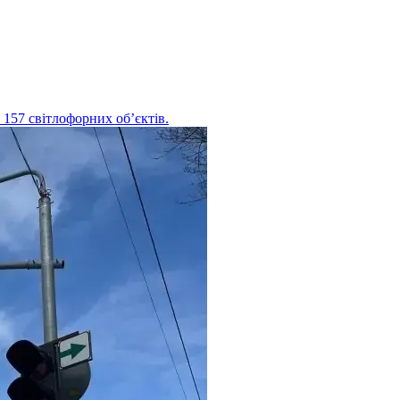
157 світлофорних об’єктів.