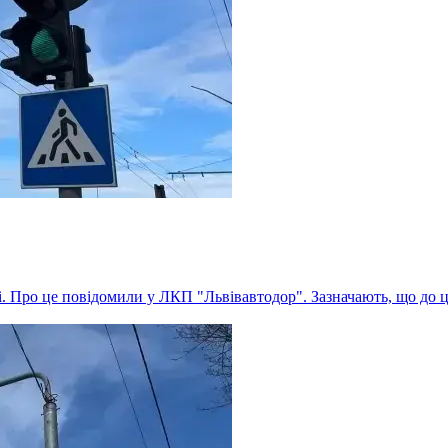
. Про це повідомили у ЛКП "Львівавтодор". Зазначають, що до 