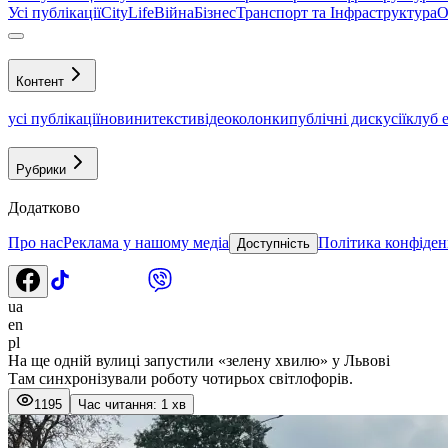
Усі публікації
CityLife
Війна
Бізнес
Транспорт та Інфраструктура
О
Контент
усі публікації
новини
тексти
відео
колонки
публічні дискусії
клуб 
Рубрики
Додатково
Про нас
Реклама у нашому медіа
Політика конфіден
Доступність
ua
en
pl
На ще одній вулиці запустили «зелену хвилю» у Львові
Там синхронізували роботу чотирьох світлофорів.
1195
Час читання: 1 хв