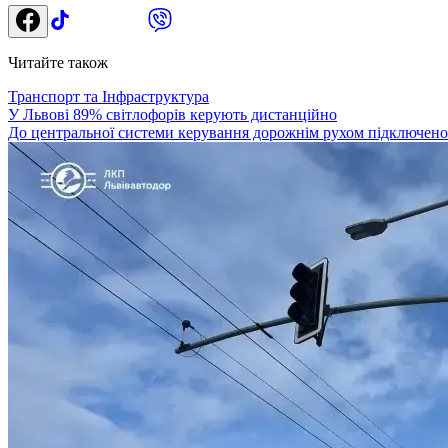
Читайте також
Транспорт та Інфраструктура
У Львові 89% світлофорів керують дистанційно
До центральної системи керування дорожнім рухом підключено 