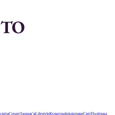
світа
Спорт
Здоровʼя
Lifestyle
Культура
Ініціативи
Світ
Політика