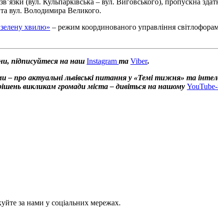
зв’язки (вул. Кульпарківська – вул. Виговського), пропускна зда
а та вул. Володимира Великого.
«зелену хвилю»
– режим координованого управління світлофорами
ни, підписуйтеся на наш
Instagram
та
Viber
.
и – про актуальні львівські питання у «Темі тижня» та інтел
х рішень викликам громади міста – дивіться на нашому
YouTube-
куйте за нами у соціальних мережах.