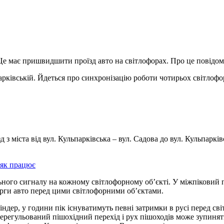
. Це має пришвидшити проїзд авто на світлофорах. Про це повід
рківській. Йдеться про синхронізацію роботи чотирьох світлофо
 з міста від вул. Кульпарківська – вул. Садова до вул. Кульпар
 як працює
ьного сигналу на кожному світлофорному об’єкті. У міжпіковий
черги авто перед цими світлофорними об’єктами.
дер, у години пік існуватимуть певні затримки в русі перед св
нерегульований пішохідний перехід і рух пішоходів може зупинят