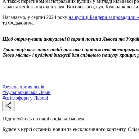
А також перетином магістральних вулиць у вигляді кільцевої ро
завантаженість підходів з вул. Виговського, вул. Кульпарківськ
Нагадаємо, у серпні 2024 року
н
а вулиці Бандери запровадили 
та Федьковича.
Щоб отримувати актуальні й гарячі новини Львова та Украї
Трансляції важливих подій наживо і щотижневі відеопрограм
Твого міста» і публічні дискусії для спільного пошуку кращи
#
зелена хвиля львів
#
Кульпарківська Львів
#
світлофори у Львові
Підписуйтесь на наші соціальні мережі
Будьте в курсі останніх новин та ексклюзивного контенту. Слід