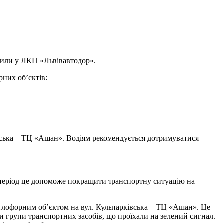
омили у ЛКП «Львівавтодор».
рних об’єктів:
ківська – ТЦ «Ашан». Водіям рекомендується дотримуватися
 період це допоможе покращити транспортну ситуацію на
ітлофорним об’єктом на вул. Кульпарківська – ТЦ «Ашан». Це
и групи транспортних засобів, що проїхали на зелений сигнал.