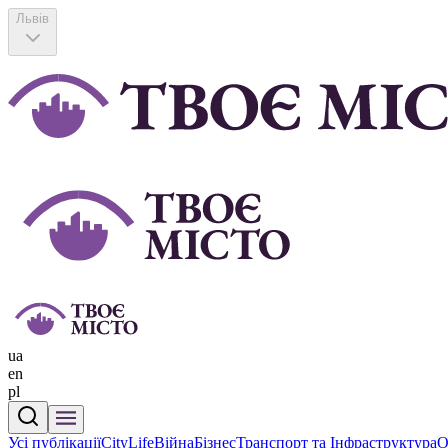
Львів
ua
en
pl
Усі публікації
CityLife
Війна
Бізнес
Транспорт та Інфраструктура
О