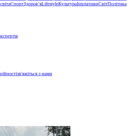
світа
Спорт
Здоровʼя
Lifestyle
Культура
Ініціативи
Світ
Політика
експертів
ційності
зв'яжіться з нами