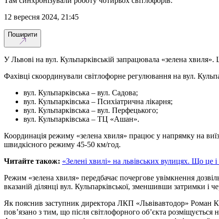
Там синхронізували роботу чотирьох світлофорів.
12 вересня 2024, 21:45
Поширити
У Львові на вул. Кульпарківській запрацювала «зелена хвиля»
Фахівці скоординували світлофорне регулювання на вул. Кульпа
вул. Кульпарківська – вул. Садова;
вул. Кульпарківська – Психіатрична лікарня;
вул. Кульпарківська – вул. Перфецького;
вул. Кульпарківська – ТЦ «Ашан».
Координація режиму «зелена хвиля» працює у напрямку на виїзд
швидкісного режиму 45-50 км/год.
Читайте також:
«Зелені хвилі» на львівських вулицях. Що це і
Режим «зелена хвиля» передбачає почергове увімкнення дозвіл
вказаній ділянці вул. Кульпарківської, зменшивши затримки і 
Як пояснив заступник директора ЛКП «Львівавтодор» Роман Кін
пов’язано з тим, що після світлофорного об’єкта розміщується 