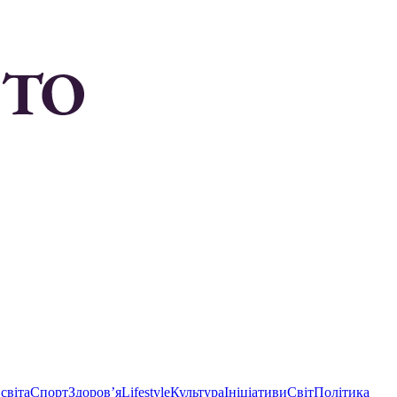
світа
Спорт
Здоровʼя
Lifestyle
Культура
Ініціативи
Світ
Політика