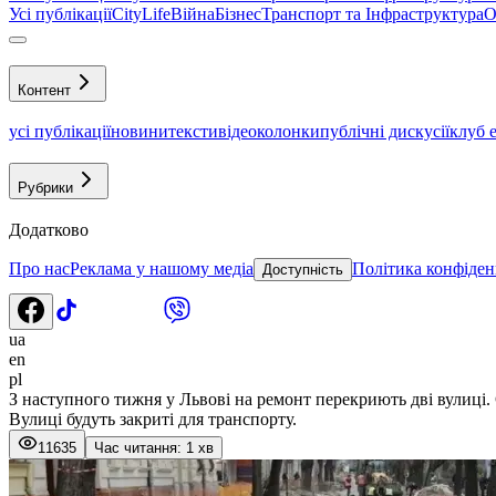
Усі публікації
CityLife
Війна
Бізнес
Транспорт та Інфраструктура
О
Контент
усі публікації
новини
тексти
відео
колонки
публічні дискусії
клуб 
Рубрики
Додатково
Про нас
Реклама у нашому медіа
Політика конфіден
Доступність
ua
en
pl
З наступного тижня у Львові на ремонт перекриють дві вулиці.
Вулиці будуть закриті для транспорту.
11635
Час читання: 1 хв