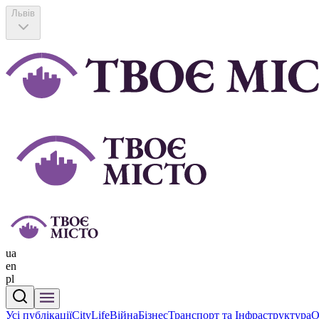
Львів
ua
en
pl
Усі публікації
CityLife
Війна
Бізнес
Транспорт та Інфраструктура
О