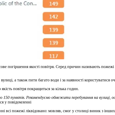
асове погіршення якості повітря. Серед причин називають пожежі
улиці, а також пити багато води і за наявності користуватися о
о якість повітря покращиться за кілька годин.
 до 150 пунктів. Рекомендуємо обмежити перебування на вулиці, о
ься у повідомленні
ні всі пожежі ліквідовано: мовляв, смог у столиці виник з інши