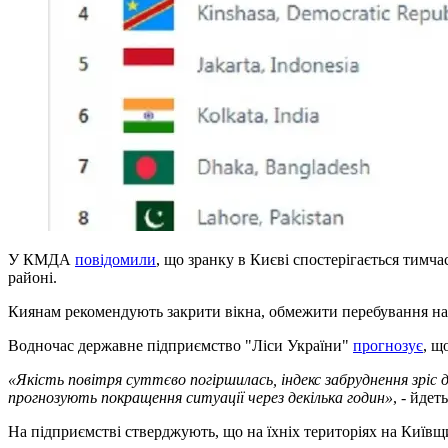
У КМДА
повідомили
, що зранку в Києві спостерігається тимч
районі.
Киянам рекомендують закрити вікна, обмежити перебування на в
Водночас державне підприємство "Ліси України"
прогнозує
, щ
«Якість повітря суттєво погіршилась, індекс забруднення зріс
прогнозують покращення ситуації через декілька годин»
, - йдет
На підприємстві стверджують, що на їхніх територіях на Київщи