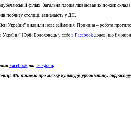
едубечанській філіях. Загальна площа ліквідованих пожеж склала
ів поблизу столиці, зазначають у ДП.
"Ліси України" виявили нове займання. Причина – робота протип
и України" Юрій Болоховець у себе
в Facebook
додав, що ймовірн
наші
Facebook
та
Telegram
.
толиці. Ми пишемо про міську культуру, урбаністику, інфрастр