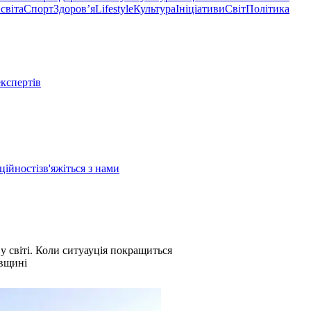
світа
Спорт
Здоровʼя
Lifestyle
Культура
Ініціативи
Світ
Політика
експертів
ційності
зв'яжіться з нами
у світі. Коли ситуауція покращиться
ївщині