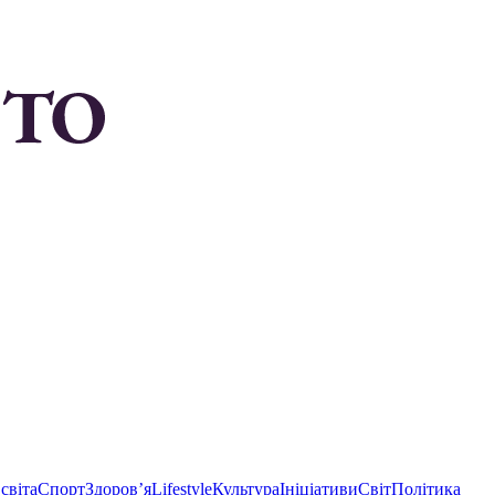
світа
Спорт
Здоровʼя
Lifestyle
Культура
Ініціативи
Світ
Політика