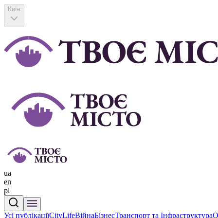
Київ
ua
en
pl
Усі публікації
CityLife
Війна
Бізнес
Транспорт та Інфраструктура
О