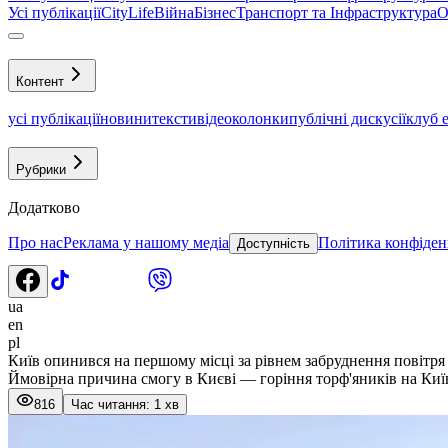
Усі публікації
CityLife
Війна
Бізнес
Транспорт та Інфраструктура
О
Контент
усі публікації
новини
тексти
відео
колонки
публічні дискусії
клуб 
Рубрики
Додатково
Про нас
Реклама у нашому медіа
Політика конфіден
Доступність
ua
en
pl
Київ опинився на першому місці за рівнем забруднення повітря 
Ймовірна причина смогу в Києві — горіння торф'яників на Ки
816
Час читання: 1 хв