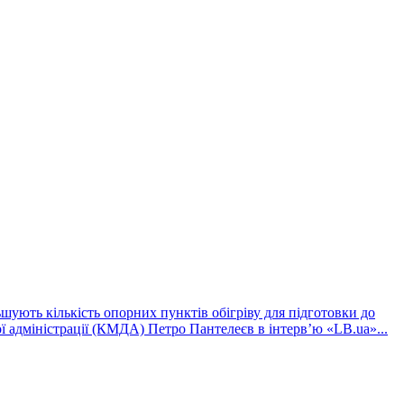
шують кількість опорних пунктів обігріву для підготовки до
ї адміністрації (КМДА) Петро Пантелеєв в інтервʼю «LB.ua»...