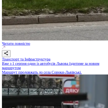
Читати повністю
Транспорт та Інфраструктура
Вже з 1 серпня один із автобусів Львова їздитиме за новим
маршрутом
Маршрут продовжать до села Сороки-Львівські.