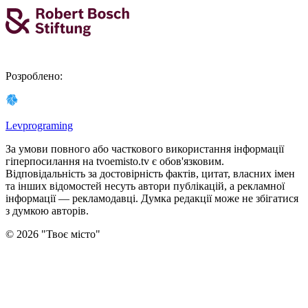
Розроблено
:
Levprograming
За умови повного або часткового використання iнформацiї
гіперпосилання на tvoemisto.tv є обов'язковим.
Відповідальність за достовірність фактів, цитат, власних імен
та інших відомостей несуть автори публікацій, а рекламної
інформації — рекламодавці. Думка редакцiї може не збiгатися
з думкою авторiв.
©
2026
"
Твоє місто
"