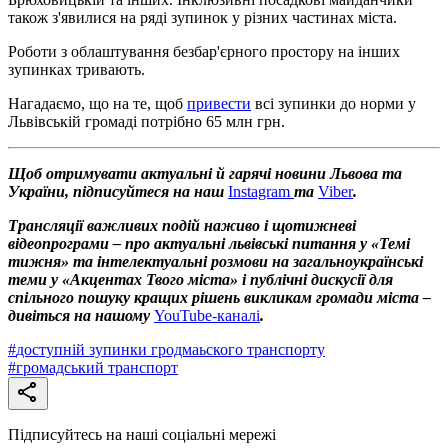
також з'явилися на ряді зупинок у різних частинах міста.
Роботи з облаштування безбар'єрного простору на інших
зупинках тривають.
Нагадаємо, що на те, щоб
привести
всі зупинки до норми у
Львівській громаді потрібно 65 млн грн.
Щоб отримувати актуальні й гарячі новини Львова та
України, підписуйтеся на наш
Instagram
та
Viber
.
Трансляції важливих подій наживо і щотижневі
відеопрограми – про актуальні львівські питання у «Темі
тижня» та інтелектуальні розмови на загальноукраїнські
теми у «Акцентах Твого міста» і публічні дискусії для
спільного пошуку кращих рішень викликам громади міста –
дивіться на нашому
YouTube-каналі
.
#
доступній зупинки гродмаьского транспорту
#
громадський транспорт
Підписуйтесь на наші соціальні мережі