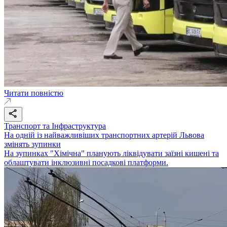
Читати повністю
Транспорт та Інфраструктура
На одній із найважливіших транспортних артерій Львова
змінять зупинки
На зупинках "Хімічна" планують ліквідувати заїзні кишені та
облаштувати інклюзивні посадкові платформи.