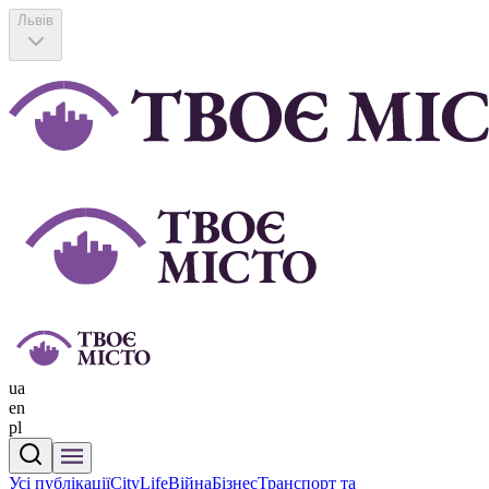
Львів
ua
en
pl
Усі публікації
CityLife
Війна
Бізнес
Транспорт та