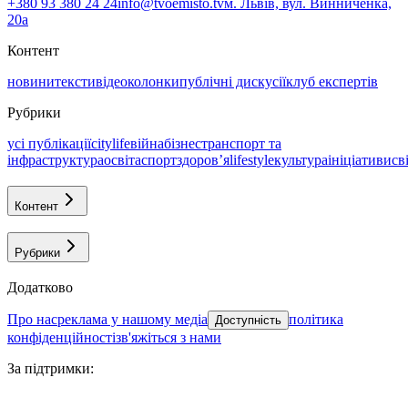
+380 93 380 24 24
info@tvoemisto.tv
м. Львів, вул. Винниченка,
20а
Контент
новини
тексти
відео
колонки
публічні дискусії
клуб експертів
Рубрики
усі публікації
citylife
війна
бізнес
транспорт та
інфраструктура
освіта
спорт
здоровʼя
lifestyle
культура
ініціативи
св
Контент
Рубрики
Додатково
про нас
реклама у нашому медіа
політика
Доступність
конфіденційності
зв'яжіться з нами
За підтримки
: