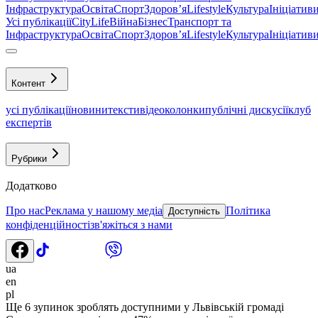
Інфраструктура
Освіта
Спорт
Здоровʼя
Lifestyle
Культура
Ініціатив
Усі публікації
CityLife
Війна
Бізнес
Транспорт та
Інфраструктура
Освіта
Спорт
Здоровʼя
Lifestyle
Культура
Ініціатив
Контент
усі публікації
новини
тексти
відео
колонки
публічні дискусії
клуб
експертів
Рубрики
Додатково
Про нас
Реклама у нашому медіа
Політика
Доступність
конфіденційності
зв'яжіться з нами
ua
en
pl
Ще 6 зупинок зроблять доступними у Львівській громаді