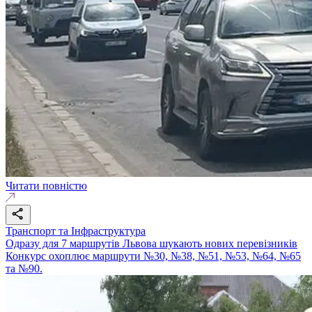
Читати повністю
Транспорт та Інфраструктура
Одразу для 7 маршрутів Львова шукають нових перевізників
Конкурс охоплює маршрути №30, №38, №51, №53, №64, №65
та №90.