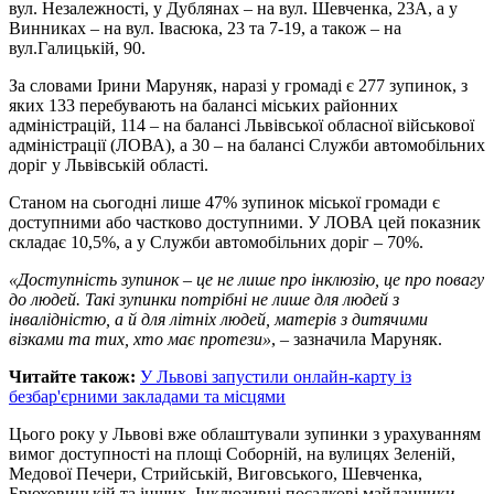
вул. Незалежності, у Дублянах – на вул. Шевченка, 23А, а у
Винниках – на вул. Івасюка, 23 та 7-19, а також – на
вул.Галицькій, 90.
За словами Ірини Маруняк, наразі у громаді є 277 зупинок, з
яких 133 перебувають на балансі міських районних
адміністрацій, 114 – на балансі Львівської обласної військової
адміністрації (ЛОВА), а 30 – на балансі Служби автомобільних
доріг у Львівській області.
Станом на сьогодні лише 47% зупинок міської громади є
доступними або частково доступними. У ЛОВА цей показник
складає 10,5%, а у Служби автомобільних доріг – 70%.
«Доступність зупинок – це не лише про інклюзію, це про повагу
до людей. Такі зупинки потрібні не лише для людей з
інвалідністю, а й для літніх людей, матерів з дитячими
візками та тих, хто має протези»
, – зазначила Маруняк.
Читайте також:
У Львові запустили онлайн-карту із
безбар'єрними закладами та місцями
Цього року у Львові вже облаштували зупинки з урахуванням
вимог доступності на площі Соборній, на вулицях Зеленій,
Медової Печери, Стрийській, Виговського, Шевченка,
Брюховицькій та інших. Інклюзивні посадкові майданчики