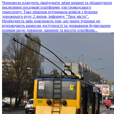
Чорновола планують ліквідувати заїзні кишені та облаштувати
інклюзивні посадкові платформи для громадського
транспорту. Таке рішення підтримала комісія з безпеки
дорожнього руху 2 липня, інформує "Твоє місто".
Необхідність змін пояснюють тим, що чинні зупинки не
відповідають вимогам доступності та державним будівельним
нормам щодо довжини, ширини та висоти платформ...