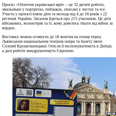
Проєкт «Обличчя української мрії» – це 32 дитячі роботи,
змальовані у портретах, пейзажах, описані у листах та есе.
Участь у проєкті взяли діти та молодь від 4 до 18 років з 22
регіонів України. Загалом йдеться про 215 учасників. Це діти
військових, волонтерів та ті, кому довелось тікати від війни за
кордон.
Виставку можна оглянути до 18 жовтня на площі перед
Львівським національним театром опери та балету імені
Соломії Крушельницької. Опісля її експонуватимуть в Дніпрі,
а далі роботи мандруватимуть Європою.