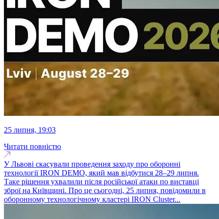
25 липня, 19:03
Читати повністю
У Львові скасували проведення заходу про оборонні
технології IRON DEMO, який мав відбутися 28–29 липня.
Таке рішення ухвалили після російської атаки по виставці
зброї на Київщині. Про це сьогодні, 25 липня, повідомили в
оборонному технологічному кластері IRON Cluster...