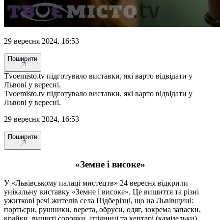
29 вересня 2024, 16:53
Поширити
Tvoemisto.tv підготувало виставки, які варто відвідати у
Львові у вересні.
Tvoemisto.tv підготувало виставки, які варто відвідати у
Львові у вересні.
29 вересня 2024, 16:53
Поширити
«Земне і високе»
У «Львівському палаці мистецтв» 24 вересня відкрили
унікальну виставку «Земне і високе». Це вишиття та різні
ужиткові речі жителів села Підберізці, що на Львівщині:
портьєри, рушники, верета, обруси, одяг, зокрема запаски,
крайки, вишиті сорочки, спідниці та кептарі (камізельки).