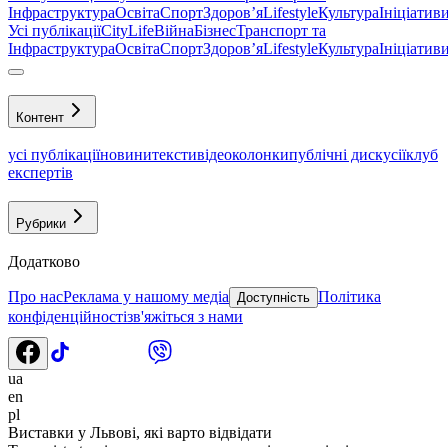
Інфраструктура
Освіта
Спорт
Здоровʼя
Lifestyle
Культура
Ініціатив
Усі публікації
CityLife
Війна
Бізнес
Транспорт та
Інфраструктура
Освіта
Спорт
Здоровʼя
Lifestyle
Культура
Ініціатив
Контент
усі публікації
новини
тексти
відео
колонки
публічні дискусії
клуб
експертів
Рубрики
Додатково
Про нас
Реклама у нашому медіа
Політика
Доступність
конфіденційності
зв'яжіться з нами
ua
en
pl
Виставки у Львові, які варто відвідати