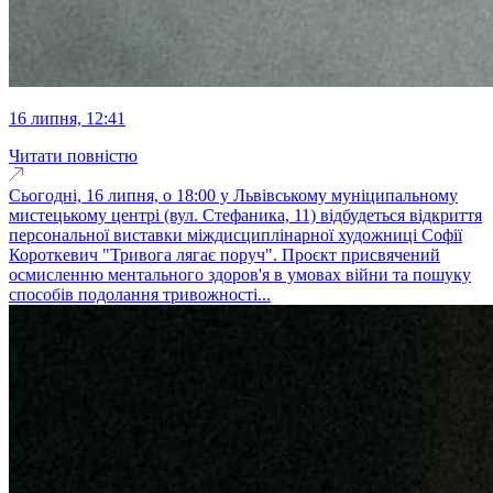
16 липня, 12:41
Читати повністю
Сьогодні, 16 липня, о 18:00 у Львівському муніципальному
мистецькому центрі (вул. Стефаника, 11) відбудеться відкриття
персональної виставки міждисциплінарної художниці Софії
Короткевич "Тривога лягає поруч". Проєкт присвячений
осмисленню ментального здоров'я в умовах війни та пошуку
способів подолання тривожності...