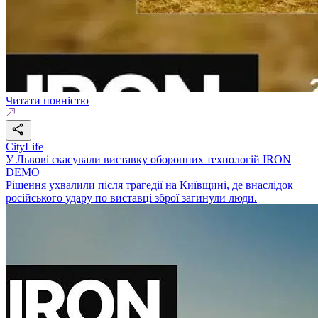
Читати повністю
CityLife
У Львові скасували виставку оборонних технологій IRON
DEMO
Рішення ухвалили після трагедії на Київщині, де внаслідок
російського удару по виставці зброї загинули люди.