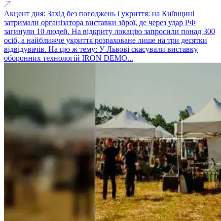
Акцент дня: Захід без погоджень і укриття: на Київщині
затримали організатора виставки зброї, де через удар РФ
загинули 10 людей. На відкриту локацію запросили понад 300
осіб, а найближче укриття розраховане лише на три десятки
відвідувачів. На цю ж тему: У Львові скасували виставку
оборонних технологій IRON DEMO...