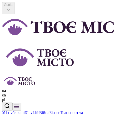
Львів
ua
en
pl
Усі публікації
CityLife
Війна
Бізнес
Транспорт та