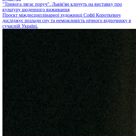
"Тривога лягає поруч". Львів'ян кличуть на виставку про
культуру щоденного виживання
Проєкт міждисциплінарної художниці Софії Короткевич
досліджує розлади сну та неможливість нічного відпочинку в
сучасній Україні.