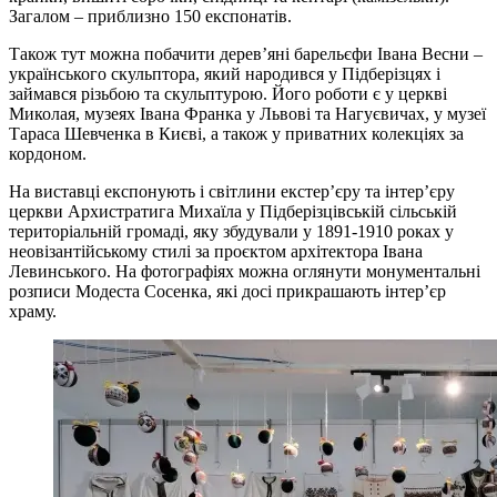
Загалом – приблизно 150 експонатів.
Також тут можна побачити деревʼяні барельєфи Івана Весни –
українського скульптора, який народився у Підберізцях і
займався різьбою та скульптурою. Його роботи є у церкві
Миколая, музеях Івана Франка у Львові та Нагуєвичах, у музеї
Тараса Шевченка в Києві, а також у приватних колекціях за
кордоном.
На виставці експонують і світлини екстерʼєру та інтерʼєру
церкви Архистратига Михаїла у Підберізцівській сільській
територіальній громаді, яку збудували у 1891-1910 роках у
неовізантійському стилі за проєктом архітектора Івана
Левинського. На фотографіях можна оглянути монументальні
розписи Модеста Сосенка, які досі прикрашають інтерʼєр
храму.