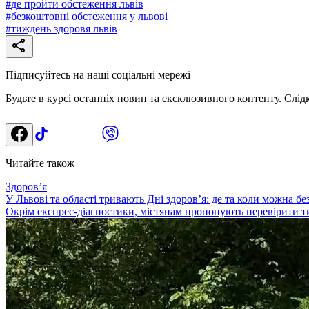
#
де пройти обстеження львів
#
безкоштовні обстеження у львові
#
тиждень здоровя львів
Підписуйтесь на наші соціальні мережі
Будьте в курсі останніх новин та ексклюзивного контенту. Слід
Читайте також
Здоровʼя
У Львові та області тривають Дні здоров’я: де та коли можна б
Окрім експрес-діагностики, містянам пропонують перевірити ти