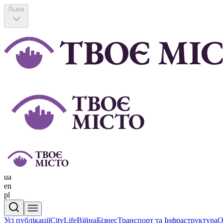
Львів
ua
en
pl
Усі публікації
CityLife
Війна
Бізнес
Транспорт та Інфраструктура
О