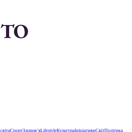
світа
Спорт
Здоровʼя
Lifestyle
Культура
Ініціативи
Світ
Політика