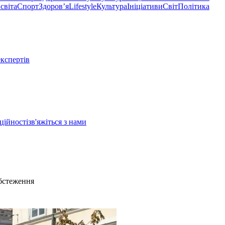
світа
Спорт
Здоровʼя
Lifestyle
Культура
Ініціативи
Світ
Політика
експертів
ційності
зв'яжіться з нами
обстеження