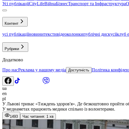
Усі публікації
CityLife
Війна
Бізнес
Транспорт та Інфраструктура
О
Контент
усі публікації
новини
тексти
відео
колонки
публічні дискусії
клуб 
Рубрики
Додатково
Про нас
Реклама у нашому медіа
Політика конфіден
Доступність
ua
en
pl
У Львові триває «Тиждень здоров'я». Де безкоштовно пройти 
У меднаметах працюють медики спільно із волонтерами.
1493
Час читання: 1 хв