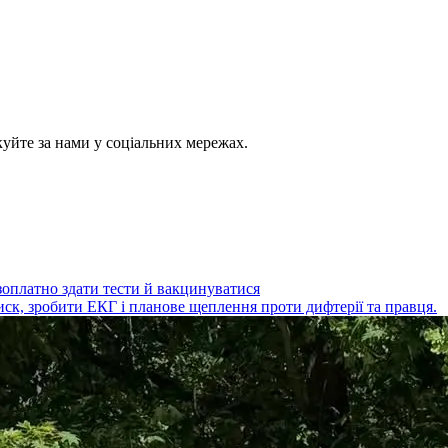
куйте за нами у соціальних мережах.
езоплатно здати тести й вакцинуватися
ск, зробити ЕКГ і планове щеплення проти дифтерії та правця.