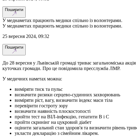
Поширити
У меднаметах працюють медики спільно із волонтерами.
У меднаметах працюють медики спільно із волонтерами.
25 вересня 2024, 09:32
Поширити
До 28 вересня у Львівській громаді триває загальноміська акці
куточках громади. Про це повідомила пресслужба ЛМР.
У медичних наметах можна:
виміряти тиск та пульс
визначити ризики серцево-судинних захворювань
виміряти ріст, вагу, визначити індекс маси тіла
перевірити гостроту зору
визначити наявність плоскостопості
пройти тест на ВІЛ-інфекцію, гепатити В і С
пройти скринінг на цукровий діабет
оцінити загальний стан здоров'я та визначити рівень трив
укласти декларацію з сімейним лікарем.