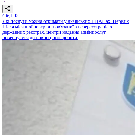
CityLife
Які послуги можна отримати у львівських ЦНАПах. Перелік
Після місячної перерви, пов'язаної з перереєстрацією в
державних реєстрах, центри надання адмінпослуг
повернулися до повноцінної роботи.