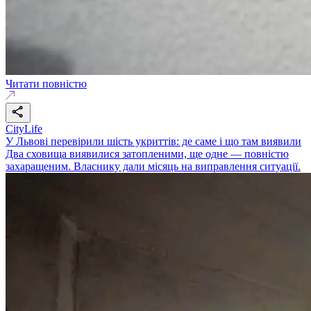
Читати повністю
CityLife
У Львові перевірили шість укриттів: де саме і що там виявили
Два сховища виявилися затопленими, ще одне — повністю
захаращеним. Власнику дали місяць на виправлення ситуації.