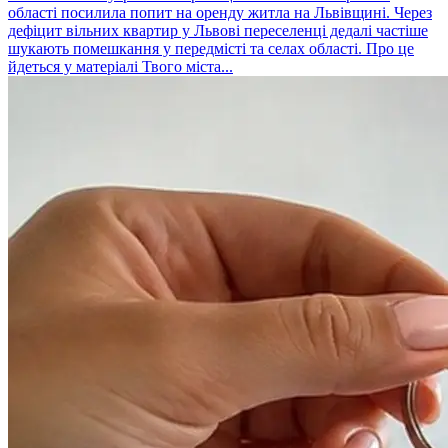
області посилила попит на оренду житла на Львівщині. Через
дефіцит вільних квартир у Львові переселенці дедалі частіше
шукають помешкання у передмісті та селах області. Про це
йдеться у матеріалі Твого міста...