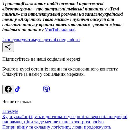
Трансляції важливих подій наживо і щотижневі
відеопрограми – про актуальні львівські питання у «Темі
тижня» та інтелектуальні розмови на загальноукраїнські
теми у «Акцентах Твого міста» і публічні дискусії для
спільного пошуку кращих рішень викликам громади міста –
дивіться на нашому
YouTube-каналі
.
#
консультуватимуть дитячі спеціалісти
Підписуйтесь на наші соціальні мережі
Будьте в курсі останніх новин та ексклюзивного контенту.
Слідкуйте за нами у соціальних мережах.
Читайте також
Lifestyle
Куди українці їдуть відпочивати у серпні та вересні: популярні
напрямки, ціни та де менше шансів зустріти росіян
Попри війну та складну логістику, люди продовжують