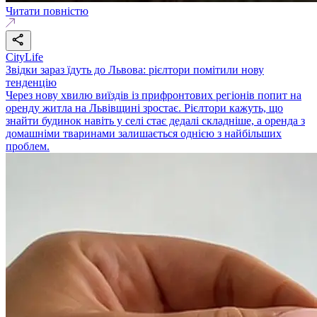
Читати повністю
CityLife
Звідки зараз їдуть до Львова: рієлтори помітили нову
тенденцію
Через нову хвилю виїздів із прифронтових регіонів попит на
оренду житла на Львівщині зростає. Рієлтори кажуть, що
знайти будинок навіть у селі стає дедалі складніше, а оренда з
домашніми тваринами залишається однією з найбільших
проблем.