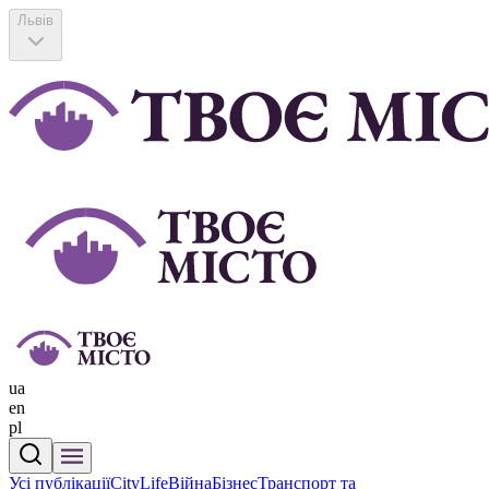
Львів
ua
en
pl
Усі публікації
CityLife
Війна
Бізнес
Транспорт та