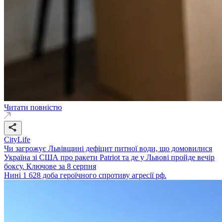
Читати повністю
CityLife
Чи загрожує Львівщині дефіцит питної води, що домовилися
Україна зі США про ракети Patriot та де у Львові пройде вечір
боксу. Ключове за 8 серпня
Нині 1 628 доба героїчного спротиву агресії рф.