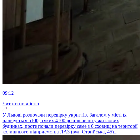
09:12
Читати повністю
У Львові розпочали перевірку укриттів. Загалом у місті їх
налічується 5100, з яких 4100 розташовані у житлових
будинках, проте почали перевірку саме з 6 сховищ на території
колишнього підприємства ЛАЗ (вул. Стрийська, 45)...