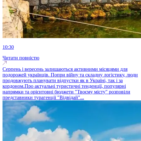
10:30
Читати повністю
Серпень і вересень залишаються активними місяцями для
подорожей українців. Попри війну та складну логістику, люди
продовжують планувати відпустки як в Україні, так і за
кордоном.Про актуальні туристичні тенденції, популярні
напрямки та орієнтовні бюджети "Твоєму місту" розповіли
представники турагенції "Відвідай"...