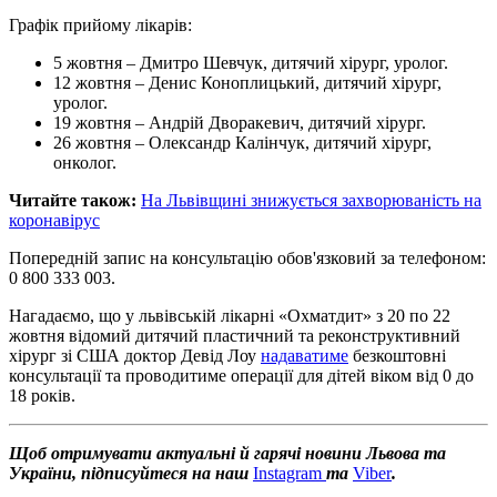
Графік прийому лікарів:
5 жовтня – Дмитро Шевчук, дитячий хірург, уролог.
12 жовтня – Денис Коноплицький, дитячий хірург,
уролог.
19 жовтня – Андрій Дворакевич, дитячий хірург.
26 жовтня – Олександр Калінчук, дитячий хірург,
онколог.
Читайте також:
На Львівщині знижується захворюваність на
коронавірус
Попередній запис на консультацію обов'язковий за телефоном:
0 800 333 003.
Нагадаємо, що у львівській лікарні «Охматдит» з 20 по 22
жовтня відомий дитячий пластичний та реконструктивний
хірург зі США доктор Девід Лоу
надаватиме
безкоштовні
консультації та проводитиме операції для дітей віком від 0 до
18 років.
Щоб отримувати актуальні й гарячі новини Львова та
України, підписуйтеся на наш
Instagram
та
Viber
.