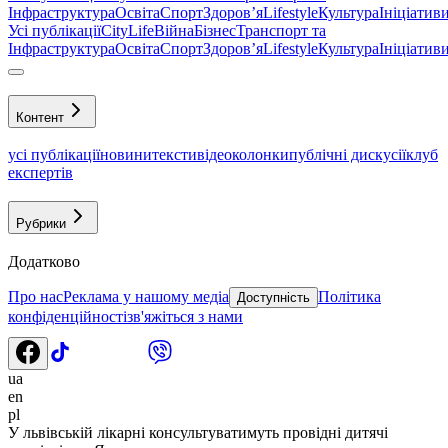
Інфраструктура
Освіта
Спорт
Здоровʼя
Lifestyle
Культура
Ініціатив
Усі публікації
CityLife
Війна
Бізнес
Транспорт та
Інфраструктура
Освіта
Спорт
Здоровʼя
Lifestyle
Культура
Ініціатив
Контент
усі публікації
новини
тексти
відео
колонки
публічні дискусії
клуб
експертів
Рубрики
Додатково
Про нас
Реклама у нашому медіа
Політика
Доступність
конфіденційності
зв'яжіться з нами
ua
en
pl
У львівській лікарні консультуватимуть провідні дитячі