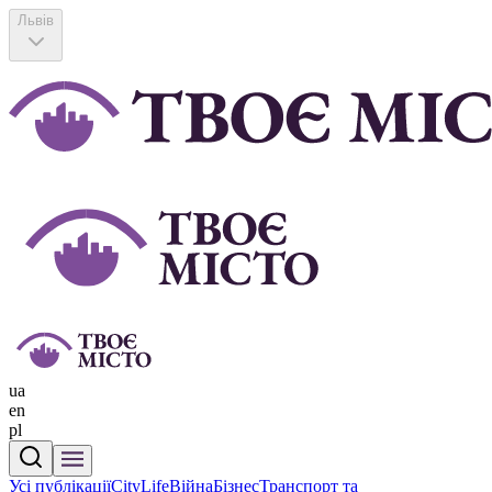
Львів
ua
en
pl
Усі публікації
CityLife
Війна
Бізнес
Транспорт та