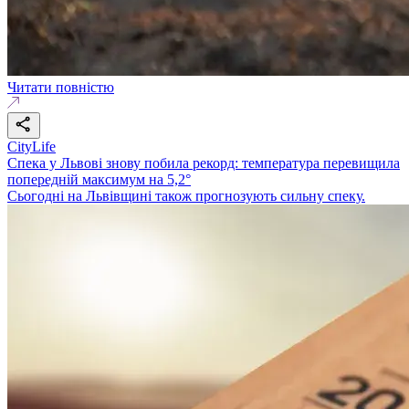
Читати повністю
CityLife
Спека у Львові знову побила рекорд: температура перевищила
попередній максимум на 5,2°
Сьогодні на Львівщині також прогнозують сильну спеку.