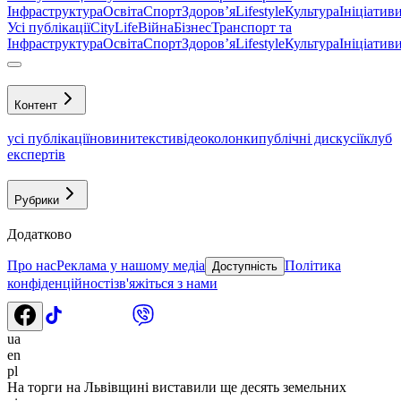
Інфраструктура
Освіта
Спорт
Здоровʼя
Lifestyle
Культура
Ініціатив
Усі публікації
CityLife
Війна
Бізнес
Транспорт та
Інфраструктура
Освіта
Спорт
Здоровʼя
Lifestyle
Культура
Ініціатив
Контент
усі публікації
новини
тексти
відео
колонки
публічні дискусії
клуб
експертів
Рубрики
Додатково
Про нас
Реклама у нашому медіа
Політика
Доступність
конфіденційності
зв'яжіться з нами
ua
en
pl
На торги на Львівщині виставили ще десять земельних