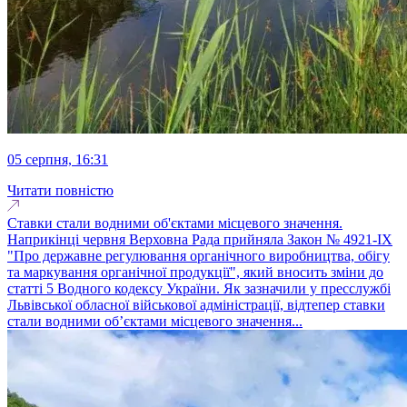
05 серпня, 16:31
Читати повністю
Ставки стали водними об'єктами місцевого значення.
Наприкінці червня Верховна Рада прийняла Закон № 4921-IX
"Про державне регулювання органічного виробництва, обігу
та маркування органічної продукції", який вносить зміни до
статті 5 Водного кодексу України. Як зазначили у пресслужбі
Львівської обласної військової адміністрації, відтепер ставки
стали водними об’єктами місцевого значення...