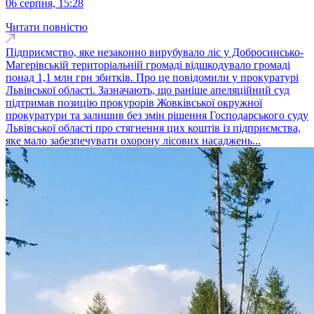
06 серпня, 15:28
Читати повністю
Підприємство, яке незаконно вирубувало ліс у Добросинсько-
Магерівській територіальній громаді відшкодувало громаді
понад 1,1 млн грн збитків. Про це повідомили у прокуратурі
Львівської області. Зазначають, що раніше апеляційний суд
підтримав позицію прокурорів Жовківської окружної
прокуратури та залишив без змін рішення Господарського суду
Львівської області про стягнення цих коштів із підприємства,
яке мало забезпечувати охорону лісових насаджень...