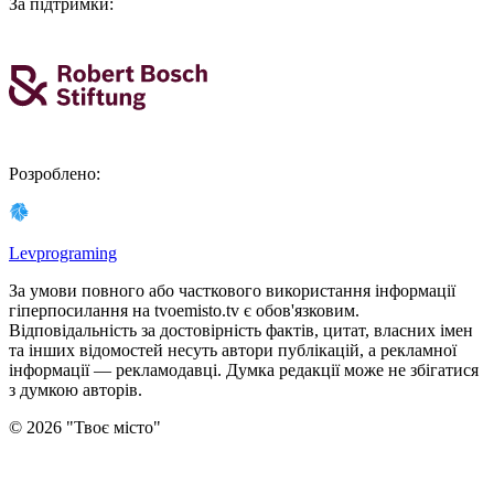
За підтримки
:
Розроблено
:
Levprograming
За умови повного або часткового використання iнформацiї
гіперпосилання на tvoemisto.tv є обов'язковим.
Відповідальність за достовірність фактів, цитат, власних імен
та інших відомостей несуть автори публікацій, а рекламної
інформації — рекламодавці. Думка редакцiї може не збiгатися
з думкою авторiв.
©
2026
"
Твоє місто
"