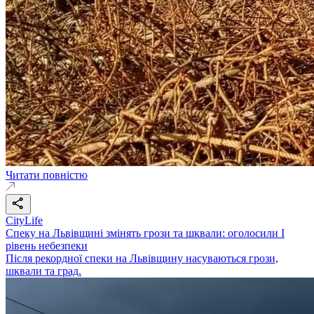
Читати повністю
CityLife
Спеку на Львівщині змінять грози та шквали: оголосили І
рівень небезпеки
Після рекордної спеки на Львівщину насуваються грози,
шквали та град.