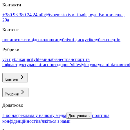
Контакти
+380 93 380 24 24
info@tvoemisto.tv
м. Львів, вул. Винниченка,
20а
Контент
новини
тексти
відео
колонки
публічні дискусії
клуб експертів
Рубрики
усі публікації
citylife
війна
бізнес
транспорт та
інфраструктура
освіта
спорт
здоровʼя
lifestyle
культура
ініціативи
св
Контент
Рубрики
Додатково
про нас
реклама у нашому медіа
політика
Доступність
конфіденційності
зв'яжіться з нами