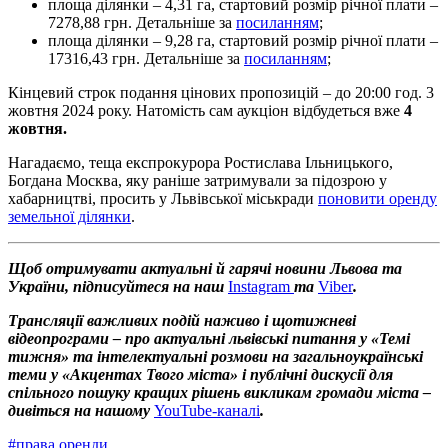
площа ділянки – 4,31 га, стартовий розмір річної плати –
7278,88 грн. Детальніше за
посиланням
;
площа ділянки – 9,28 га, стартовий розмір річної плати –
17316,43 грн. Детальніше за
посиланням
;
Кінцевий строк подання цінових пропозицій – до 20:00 год. 3
жовтня 2024 року. Натомість сам аукціон відбудеться вже
4
жовтня.
Нагадаємо, теща експрокурора Ростислава Ільницького,
Богдана Москва, яку раніше затримували за підозрою у
хабарництві, просить у Львівської міськради
поновити оренду
земельної ділянки
.
Щоб отримувати актуальні й гарячі новини Львова та
України, підписуйтеся на наш
Instagram
та
Viber
.
Трансляції важливих подій наживо і щотижневі
відеопрограми – про актуальні львівські питання у «Темі
тижня» та інтелектуальні розмови на загальноукраїнські
теми у «Акцентах Твого міста» і публічні дискусії для
спільного пошуку кращих рішень викликам громади міста –
дивіться на нашому
YouTube-каналі
.
#
права оренди