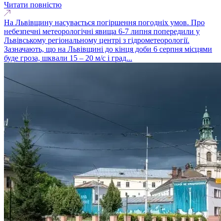
Читати повністю
На Львівщину насувається погіршення погодніх умов. Про
небезпечні метеорологічні явища 6-7 липня попередили у
Львівському регіональному центрі з гідрометеорології.
Зазначають, що на Львівщині до кінця доби 6 серпня місцями
буде гроза, шквали 15 – 20 м/с і град...