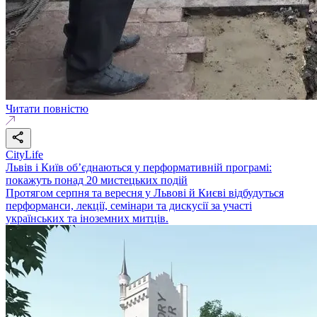
Читати повністю
CityLife
Львів і Київ об’єднаються у перформативній програмі:
покажуть понад 20 мистецьких подій
Протягом серпня та вересня у Львові й Києві відбудуться
перформанси, лекції, семінари та дискусії за участі
українських та іноземних митців.