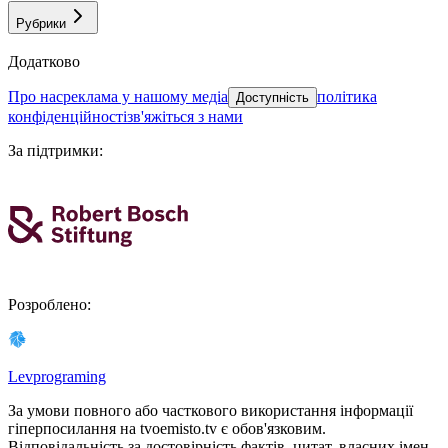
Рубрики
Додатково
про нас
реклама у нашому медіа
політика
Доступність
конфіденційності
зв'яжіться з нами
За підтримки
:
Розроблено
:
Levprograming
За умови повного або часткового використання iнформацiї
гіперпосилання на tvoemisto.tv є обов'язковим.
Відповідальність за достовірність фактів, цитат, власних імен