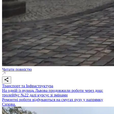
Читати повністю
Транспорт та Інфраструктура
На одній із вулиць Львова продовжили роботи через дощ:
тролейбус №22 далі курсує зі змінами
Ремонтні роботи відбуваються на смугах руху у напрямку
Сихова.