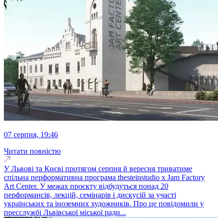
07 серпня, 19:46
Читати повністю
У Львові та Києві протягом серпня й вересня триватиме
спільна перформативна програма thesteinstudio x Jam Factory
Art Center. У межах проєкту відбудуться понад 20
перформансів, лекцій, семінарів і дискусій за участі
українських та іноземних художників. Про це повідомили у
пресслужбі Львівської міської ради...