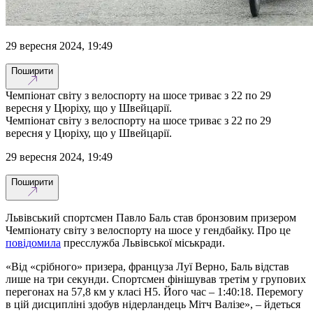
29 вересня 2024, 19:49
Поширити
Чемпіонат світу з велоспорту на шосе триває з 22 по 29
вересня у Цюріху, що у Швейцарії.
Чемпіонат світу з велоспорту на шосе триває з 22 по 29
вересня у Цюріху, що у Швейцарії.
29 вересня 2024, 19:49
Поширити
Львівський спортсмен Павло Баль став бронзовим призером
Чемпіонату світу з велоспорту на шосе у гендбайку. Про це
повідомила
пресслужба Львівської міськради.
«Від «срібного» призера, француза Луї Верно, Баль відстав
лише на три секунди. Спортсмен фінішував третім у групових
перегонах на 57,8 км у класі H5. Його час – 1:40:18. Перемогу
в цій дисципліні здобув нідерландець Мітч Валізе», – йдеться