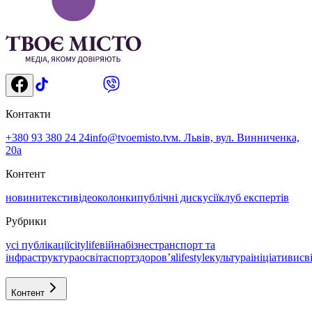
Контакти
+380 93 380 24 24
info@tvoemisto.tv
м. Львів, вул. Винниченка,
20а
Контент
новини
тексти
відео
колонки
публічні дискусії
клуб експертів
Рубрики
усі публікації
citylife
війна
бізнес
транспорт та
інфраструктура
освіта
спорт
здоровʼя
lifestyle
культура
ініціативи
св
Контент