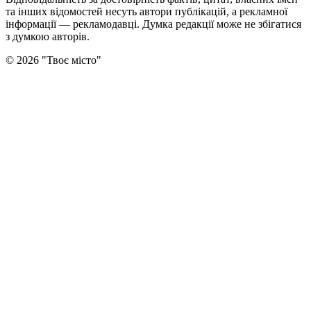
та інших відомостей несуть автори публікацій, а рекламної
інформації — рекламодавці. Думка редакцiї може не збiгатися
з думкою авторiв.
©
2026
"
Твоє місто
"