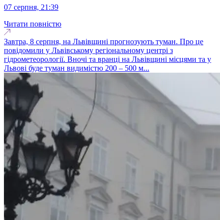
07 серпня, 21:39
Читати повністю
Завтра, 8 серпня, на Львівщині прогнозують туман. Про це
повідомили у Львівському регіональному центрі з
гідрометеорології. Вночі та вранці на Львівщині місцями та у
Львові буде туман видимістю 200 – 500 м...