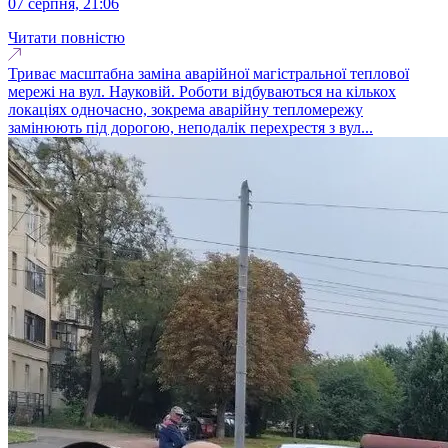
07 серпня, 21:06
Читати повністю
Триває масштабна заміна аварійної магістральної теплової
мережі на вул. Науковій. Роботи відбуваються на кількох
локаціях одночасно, зокрема аварійну тепломережу
замінюють під дорогою, неподалік перехрестя з вул...