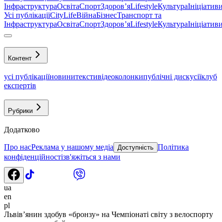
Інфраструктура
Освіта
Спорт
Здоровʼя
Lifestyle
Культура
Ініціатив
Усі публікації
CityLife
Війна
Бізнес
Транспорт та
Інфраструктура
Освіта
Спорт
Здоровʼя
Lifestyle
Культура
Ініціатив
Контент
усі публікації
новини
тексти
відео
колонки
публічні дискусії
клуб
експертів
Рубрики
Додатково
Про нас
Реклама у нашому медіа
Політика
Доступність
конфіденційності
зв'яжіться з нами
ua
en
pl
Львів’янин здобув «бронзу» на Чемпіонаті світу з велоспорту