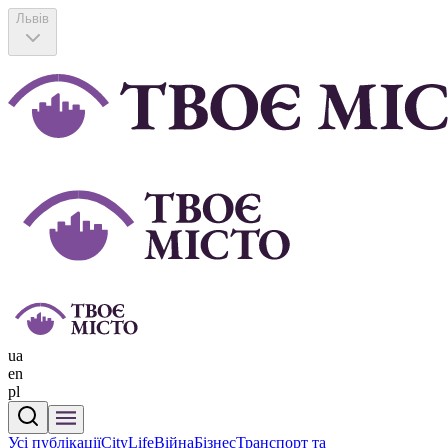
Львів
ua
en
pl
Усі публікації
CityLife
Війна
Бізнес
Транспорт та