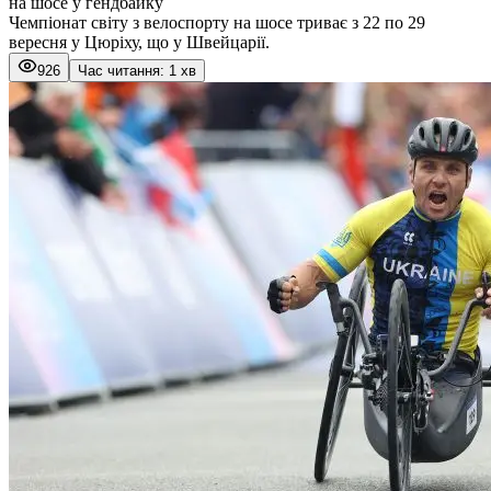
на шосе у гендбайку
Чемпіонат світу з велоспорту на шосе триває з 22 по 29
вересня у Цюріху, що у Швейцарії.
926
Час читання: 1 хв