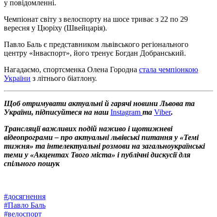
у повідомленні.
Чемпіонат світу з велоспорту на шосе триває з 22 по 29
вересня у Цюріху (Швейцарія).
Павло Баль є представником львівського регіонального
центру «Інваспорт», його тренує Богдан Добранський.
Нагадаємо, спортсменка Олена Городна
стала чемпіонкою
України
з літнього біатлону.
Щоб отримувати актуальні й гарячі новини Львова та
України, підписуйтеся на наш
Instagram
та
Viber
.
Трансляції важливих подій наживо і щотижневі
відеопрограми – про актуальні львівські питання у «Темі
тижня» та інтелектуальні розмови на загальноукраїнські
теми у «Акцентах Твого міста» і публічні дискусії для
спільного пошук
#
досягнення
#
Павло Баль
#
велоспорт