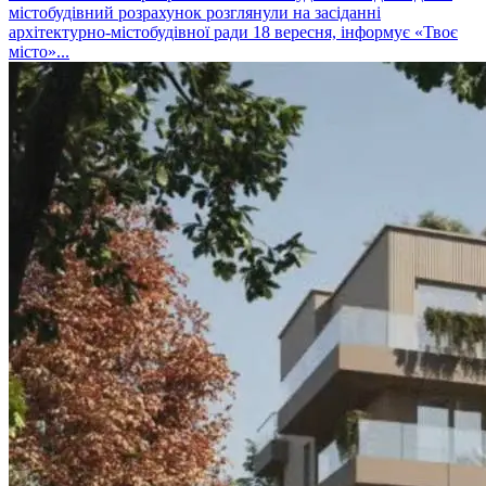
містобудівний розрахунок розглянули на засіданні
архітектурно-містобудівної ради 18 вересня, інформує «Твоє
місто»...