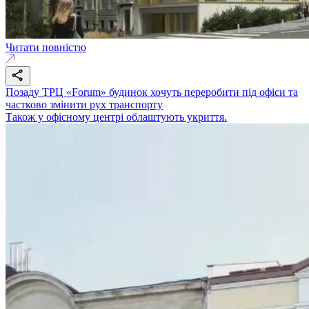
Читати повністю
Позаду ТРЦ «Forum» будинок хочуть переробити під офіси та
частково змінити рух транспорту
Також у офісному центрі облаштують укриття.