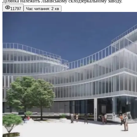
Ділянка належить Львівському склодзеркальному заводу.
11797
Час читання: 2 хв