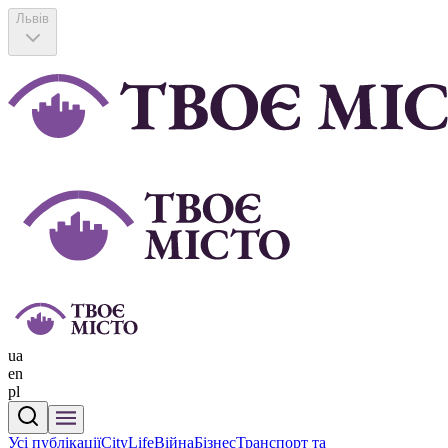
Львів
ua
en
pl
Усі публікації
CityLife
Війна
Бізнес
Транспорт та