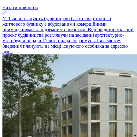
Читати повністю
У Львові планують будівництво багатоквартирного
житлового будинку з вбудованими комерційними
приміщеннями та підземним паркінгом. Відповідний ескізний
проєкт будівництва розглянули на засіданні архітектурно-
містобудівної ради 15 листопада, інформує «Твоє місто».
Зведення планують на місці існуючого особняка за адресою
вул...