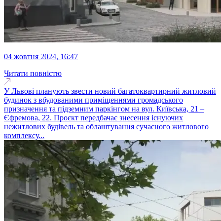
04 жовтня 2024, 16:47
Читати повністю
У Львові планують звести новий багатоквартирний житловий
будинок з вбудованими приміщеннями громадського
призначення та підземним паркінгом на вул. Київська, 21 –
Єфремова, 22. Проєкт передбачає знесення існуючих
нежитлових будівель та облаштування сучасного житлового
комплексу...