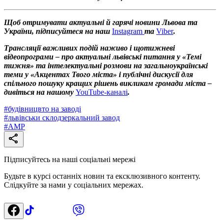
Щоб отримувати актуальні й гарячі новини Львова та
України, підписуйтеся на наш
Instagram
та
Viber
.
Трансляції важливих подій наживо і щотижневі
відеопрограми – про актуальні львівські питання у «Темі
тижня» та інтелектуальні розмови на загальноукраїнські
теми у «Акцентах Твого міста» і публічні дискусії для
спільного пошуку кращих рішень викликам громади міста –
дивіться на нашому
YouTube-каналі
.
#
будівницвто на заводі
#
львівськи склодзеркальний завод
#
АМР
Підписуйтесь на наші соціальні мережі
Будьте в курсі останніх новин та ексклюзивного контенту.
Слідкуйте за нами у соціальних мережах.