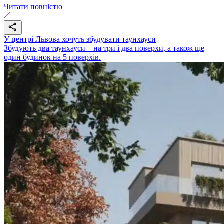
Читати повністю
У центрі Львова хочуть збудувати таунхауси
Збудують два таунхауси – на три і два поверхи, а також ще
один будинок на 5 поверхів.