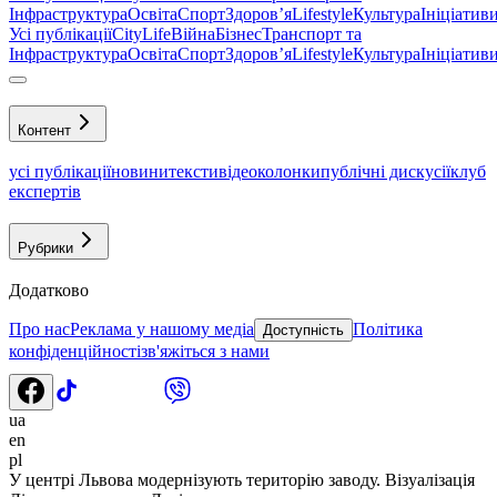
Інфраструктура
Освіта
Спорт
Здоровʼя
Lifestyle
Культура
Ініціатив
Усі публікації
CityLife
Війна
Бізнес
Транспорт та
Інфраструктура
Освіта
Спорт
Здоровʼя
Lifestyle
Культура
Ініціатив
Контент
усі публікації
новини
тексти
відео
колонки
публічні дискусії
клуб
експертів
Рубрики
Додатково
Про нас
Реклама у нашому медіа
Політика
Доступність
конфіденційності
зв'яжіться з нами
ua
en
pl
У центрі Львова модернізують територію заводу. Візуалізація