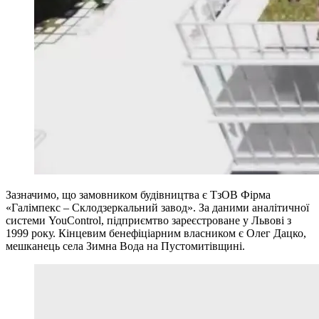
Зазначимо, що замовником будівництва є ТзОВ Фірма
«Галімпекс – Склодзеркальний завод». За даними аналітичної
системи YouControl, підприємтво зареєстроване у Львові з
1999 року. Кінцевим бенефіціарним власником є Олег Дацко,
мешканець села Зимна Вода на Пустомитівщині.