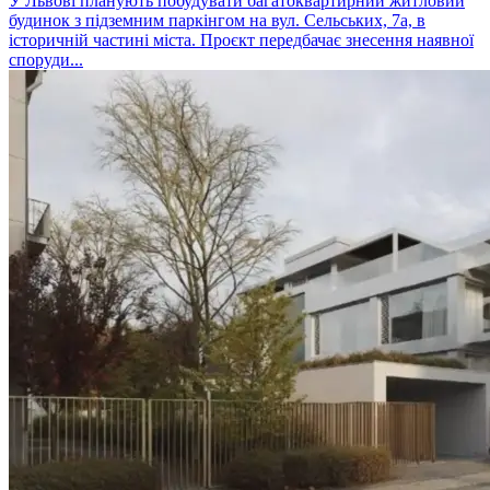
У Львові планують побудувати багатоквартирний житловий
будинок з підземним паркінгом на вул. Сельських, 7а, в
історичній частині міста. Проєкт передбачає знесення наявної
споруди...