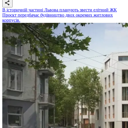
В історичній частині Львова планують звести елітний ЖК
Проєкт передбачає будівництво двох окремих житлових
корпусів.