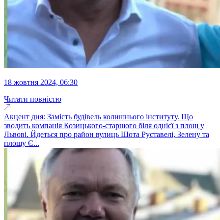
18 жовтня 2024, 06:30
Читати повністю
Акцент дня: Замість будівель колишнього інституту. Що
зводить компанія Козицького-старшого біля однієї з площ у
Львові. Йдеться про район вулиць Шота Руставелі, Зелену та
площу Є...