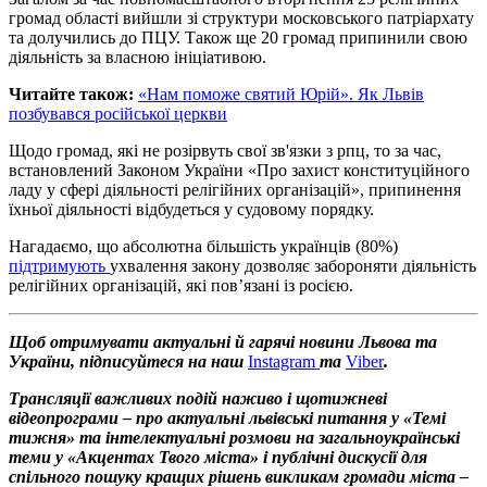
громад області вийшли зі структури московського патріархату
та долучились до ПЦУ. Також ще 20 громад припинили свою
діяльність за власною ініціативою.
Читайте також:
«Нам поможе святий Юрій». Як Львів
позбувався російської церкви
Щодо громад, які не розірвуть свої зв'язки з рпц, то за час,
встановлений Законом України «Про захист конституційного
ладу у сфері діяльності релігійних організацій», припинення
їхньої діяльності відбудеться у судовому порядку.
Нагадаємо, що абсолютна більшість українців (80%)
підтримують
ухвалення закону дозволяє забороняти діяльність
релігійних організацій, які пов’язані із росією.
Щоб отримувати актуальні й гарячі новини Львова та
України, підписуйтеся на наш
Instagram
та
Viber
.
Трансляції важливих подій наживо і щотижневі
відеопрограми – про актуальні львівські питання у «Темі
тижня» та інтелектуальні розмови на загальноукраїнські
теми у «Акцентах Твого міста» і публічні дискусії для
спільного пошуку кращих рішень викликам громади міста –