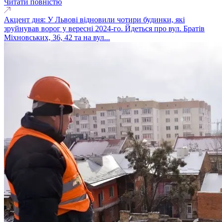
Читати повністю
Акцент дня: У Львові відновили чотири будинки, які
зруйнував ворог у вересні 2024-го. Йдеться про вул. Братів
Міхновських, 36, 42 та на вул...