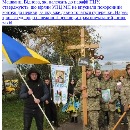
Мешканці Віднова, які належать до парафії ПЦУ,
стверджують, що віряни УПЦ МП не впускали похоронний
кортеж до церкви, за яку вже давно точаться суперечки. Наразі
триває суд щодо належності церкви, а храм опечатаний, пише
zaxid...