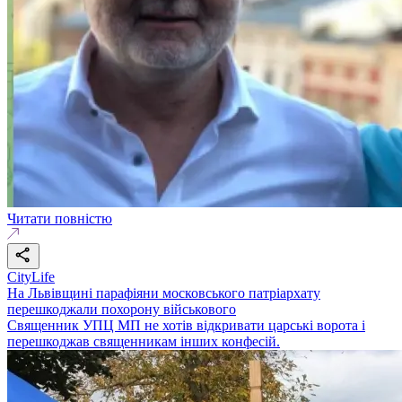
Читати повністю
CityLife
На Львівщині парафіяни московського патріархату
перешкоджали похорону військового
Священник УПЦ МП не хотів відкривати царські ворота і
перешкоджав священникам інших конфесій.