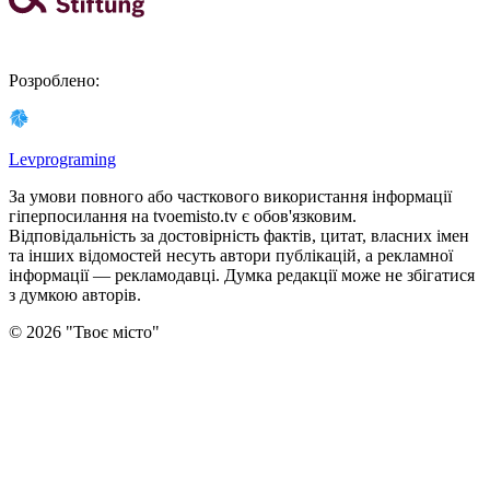
Розроблено
:
Levprograming
За умови повного або часткового використання iнформацiї
гіперпосилання на tvoemisto.tv є обов'язковим.
Відповідальність за достовірність фактів, цитат, власних імен
та інших відомостей несуть автори публікацій, а рекламної
інформації — рекламодавці. Думка редакцiї може не збiгатися
з думкою авторiв.
©
2026
"
Твоє місто
"