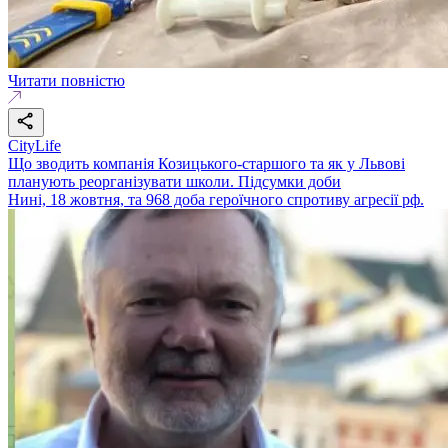
Читати повністю
CityLife
Що зводить компанія Козицького-старшого та як у Львові
планують реорганізувати школи. Підсумки доби
Нині, 18 жовтня, та 968 доба героїчного спротиву агресії рф.