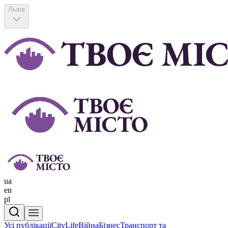
Львів
ua
en
pl
Усі публікації
CityLife
Війна
Бізнес
Транспорт та