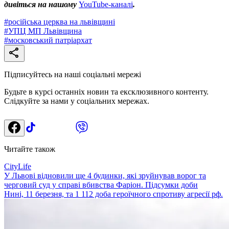
дивіться на нашому
YouTube-каналі
.
#
російська церква на львівщині
#
УПЦ МП Львівщина
#
московський патріархат
Підписуйтесь на наші соціальні мережі
Будьте в курсі останніх новин та ексклюзивного контенту.
Слідкуйте за нами у соціальних мережах.
Читайте також
CityLife
У Львові відновили ще 4 будинки, які зруйнував ворог та
черговий суд у справі вбивства Фаріон. Підсумки доби
Нині, 11 березня, та 1 112 доба героїчного спротиву агресії рф.