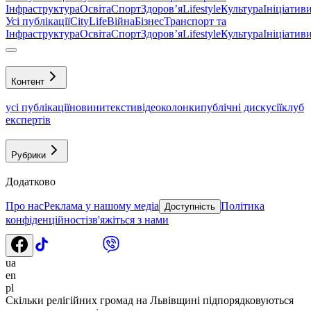
Інфраструктура
Освіта
Спорт
Здоровʼя
Lifestyle
Культура
Ініціатив
Усі публікації
CityLife
Війна
Бізнес
Транспорт та
Інфраструктура
Освіта
Спорт
Здоровʼя
Lifestyle
Культура
Ініціатив
Контент
усі публікації
новини
тексти
відео
колонки
публічні дискусії
клуб
експертів
Рубрики
Додатково
Про нас
Реклама у нашому медіа
Політика
Доступність
конфіденційності
зв'яжіться з нами
ua
en
pl
Скільки релігійних громад на Львівщині підпорядковуються