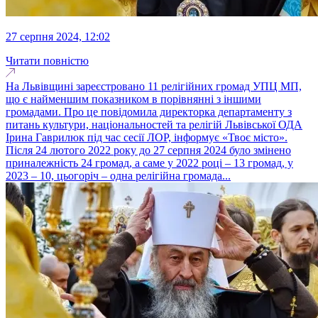
27 серпня 2024, 12:02
Читати повністю
На Львівщині зареєстровано 11 релігійних громад УПЦ МП,
що є найменшим показником в порівнянні з іншими
громадами. Про це повідомила директорка департаменту з
питань культури, національностей та релігій Львівської ОДА
Ірина Гаврилюк під час сесії ЛОР, інформує «Твоє місто».
Після 24 лютого 2022 року до 27 серпня 2024 було змінено
приналежність 24 громад, а саме у 2022 році – 13 громад, у
2023 – 10, цьогоріч – одна релігійна громада...