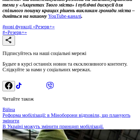
теми у «Акцентах Твого міста» і публічні дискусії для
спільного пошуку кращих рішень викликам громади міста –
дивіться на нашому
YouTube-каналі
.
#
нові функції «Резерв+»
#
«Резерв+»
Підписуйтесь на наші соціальні мережі
Будьте в курсі останніх новин та ексклюзивного контенту.
Слідкуйте за нами у соціальних мережах.
Читайте також
Війна
Реформа мобілізації: в Міноборони відповіли, що планують
змінити
В Україні можуть змінити принцип мобілізації.