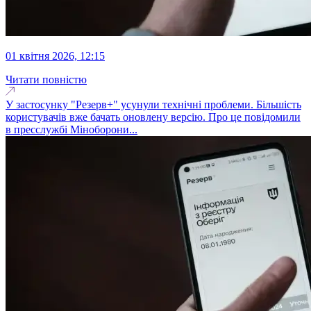
01 квітня 2026, 12:15
Читати повністю
У застосунку "Резерв+" усунули технічні проблеми. Більшість
користувачів вже бачать оновлену версію. Про це повідомили
в пресслужбі Міноборони...