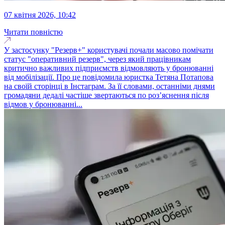
07 квітня 2026, 10:42
Читати повністю
У застосунку "Резерв+" користувачі почали масово помічати
статус "оперативний резерв", через який працівникам
критично важливих підприємств відмовляють у бронюванні
від мобілізації. Про це повідомила юристка Тетяна Потапова
на своїй сторінці в Інстаграм. За її словами, останніми днями
громадяни дедалі частіше звертаються по роз’яснення після
відмов у бронюванні...