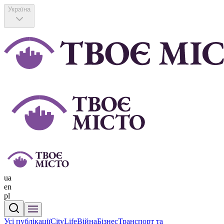
Україна
ua
en
pl
Усі публікації
CityLife
Війна
Бізнес
Транспорт та