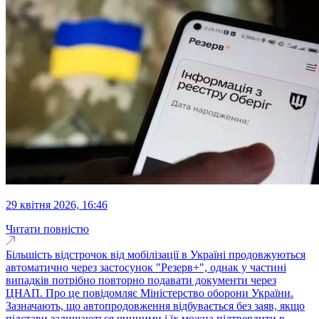
29 квітня 2026, 16:46
Читати повністю
Більшість відстрочок від мобілізації в Україні продовжуються
автоматично через застосунок "Резерв+", однак у частині
випадків потрібно повторно подавати документи через
ЦНАП. Про це повідомляє Міністерство оборони України.
Зазначають, що автопродовження відбувається без заяв, якщо
підстави залишаються чинними і їх можна підтвердити в