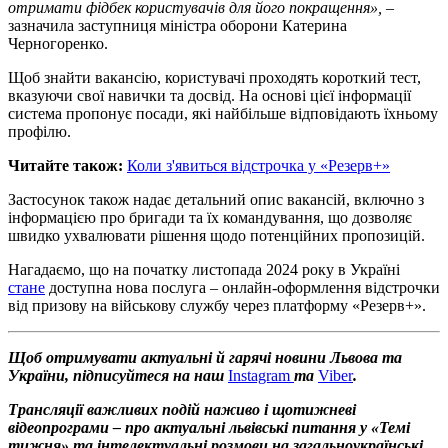
отримати фідбек користувачів для його покращення»,
–
зазначила заступниця міністра оборони Катерина
Черногоренко.
Щоб знайти вакансію, користувачі проходять короткий тест,
вказуючи свої навички та досвід. На основі цієї інформації
система пропонує посади, які найбільше відповідають їхньому
профілю.
Читайте також:
Коли з'явиться відстрочка у «Резерв+»
Застосунок також надає детальний опис вакансій, включно з
інформацією про бригади та їх командування, що дозволяє
швидко ухвалювати рішення щодо потенційних пропозицій.
Нагадаємо, що на початку листопада 2024 року в Україні
стане
доступна нова послуга – онлайн-оформлення відстрочки
від призову на військову службу через платформу «Резерв+».
Щоб отримувати актуальні й гарячі новини Львова та
України, підписуйтеся на наш
Instagram
та
Viber
.
Трансляції важливих подій наживо і щотижневі
відеопрограми – про актуальні львівські питання у «Темі
тижня» та інтелектуальні розмови на загальноукраїнські