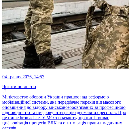
04 травня 2026, 14:57
Читати повністю
Міністерство оборони України працює над реформою
мобілізаційної системи, яка передбачає перехід від масового
оповіщення до відбору військовозобов’язаних за професійною
відповідністю та цифрову інтеграцію державних реєстрів. Про
це пише hromadske. У МО зазначають, що нині триває
цифровізація процесів ВЛК та оптимізація правил медичних
оглядів...