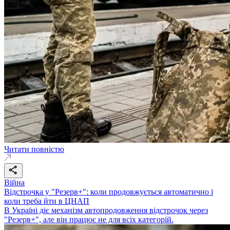
Читати повністю
Війна
Відстрочка у "Резерв+": коли продовжується автоматично і
коли треба йти в ЦНАП
В Україні діє механізм автопродовження відстрочок через
"Резерв+", але він працює не для всіх категорій.