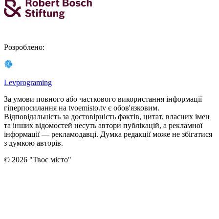
Розроблено
:
Levprograming
За умови повного або часткового використання iнформацiї
гіперпосилання на tvoemisto.tv є обов'язковим.
Відповідальність за достовірність фактів, цитат, власних імен
та інших відомостей несуть автори публікацій, а рекламної
інформації — рекламодавці. Думка редакцiї може не збiгатися
з думкою авторiв.
©
2026
"
Твоє місто
"