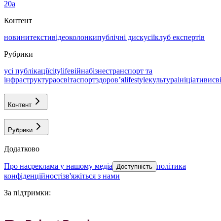
20а
Контент
новини
тексти
відео
колонки
публічні дискусії
клуб експертів
Рубрики
усі публікації
citylife
війна
бізнес
транспорт та
інфраструктура
освіта
спорт
здоровʼя
lifestyle
культура
ініціативи
св
Контент
Рубрики
Додатково
про нас
реклама у нашому медіа
політика
Доступність
конфіденційності
зв'яжіться з нами
За підтримки
: