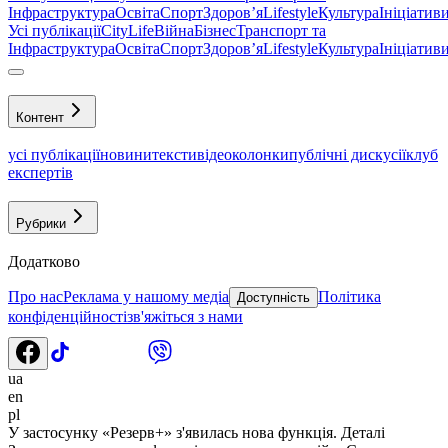
Інфраструктура
Освіта
Спорт
Здоровʼя
Lifestyle
Культура
Ініціатив
Усі публікації
CityLife
Війна
Бізнес
Транспорт та
Інфраструктура
Освіта
Спорт
Здоровʼя
Lifestyle
Культура
Ініціатив
Контент
усі публікації
новини
тексти
відео
колонки
публічні дискусії
клуб
експертів
Рубрики
Додатково
Про нас
Реклама у нашому медіа
Політика
Доступність
конфіденційності
зв'яжіться з нами
ua
en
pl
У застосунку «Резерв+» з'явилась нова функція. Деталі