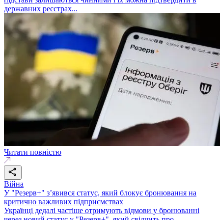
державних реєстрах...
Читати повністю
Війна
У "Резерв+" з’явився статус, який блокує бронювання на
критично важливих підприємствах
Українці дедалі частіше отримують відмови у бронюванні
через новий статус у "Резерв+", який свідчить про