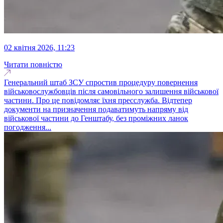
02 квітня 2026, 11:23
Читати повністю
Генеральний штаб ЗСУ спростив процедуру повернення
військовослужбовців після самовільного залишення військової
частини. Про це повідомляє їхня пресслужба. Відтепер
документи на призначення подаватимуть напряму від
військової частини до Генштабу, без проміжних ланок
погодження...