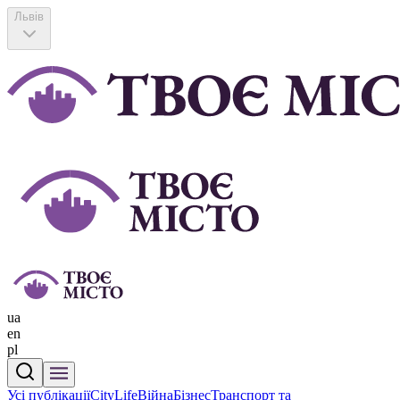
Львів
ua
en
pl
Усі публікації
CityLife
Війна
Бізнес
Транспорт та