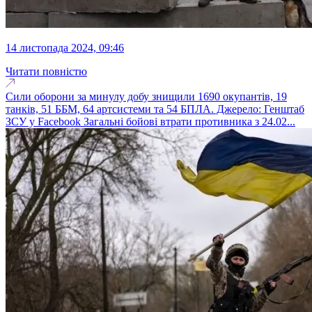
14 листопада 2024, 09:46
Читати повністю
Сили оборони за минулу добу знищили 1690 окупантів, 19
танків, 51 ББМ, 64 артсистеми та 54 БПЛА. Джерело: Генштаб
ЗСУ у Facebook Загальні бойові втрати противника з 24.02...