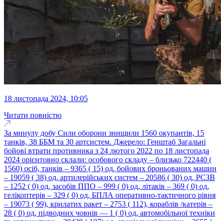
18 листопада 2024, 10:05
Читати повністю
За минулу добу Сили оборони знищили 1560 окупантів, 15
танків, 38 ББМ та 30 артсистем. Джерело: Генштаб Загальні
бойові втрати противника з 24 лютого 2022 по 18 листопада
2024 орієнтовно склали: особового складу ‒ близько 722440 (
1560) осіб, танків ‒ 9365 ( 15) од, бойових броньованих машин
‒ 19059 ( 38) од, артилерійських систем – 20586 ( 30) од, РСЗВ
– 1252 ( 0) од, засобів ППО ‒ 999 ( 0) од, літаків – 369 ( 0) од,
гелікоптерів – 329 ( 0) од, БПЛА оперативно-тактичного рівня
– 19073 ( 99), крилатих ракет ‒ 2753 ( 112), кораблів /катерів ‒
28 ( 0) од, підводних човнів — 1 ( 0) од, автомобільної техніки