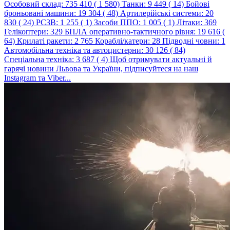
Особовий склад: 735 410 ( 1 580) Танки: 9 449 ( 14) Бойові
броньовані машини: 19 304 ( 48) Артилерійські системи: 20
830 ( 24) РСЗВ: 1 255 ( 1) Засоби ППО: 1 005 ( 1) Літаки: 369
Гелікоптери: 329 БПЛА оперативно-тактичного рівня: 19 616 (
64) Крилаті ракети: 2 765 Кораблі/катери: 28 Підводні човни: 1
Автомобільна техніка та автоцистерни: 30 126 ( 84)
Спеціальна техніка: 3 687 ( 4) Щоб отримувати актуальні й
гарячі новини Львова та України, підписуйтеся на наш
Instagram та Viber...