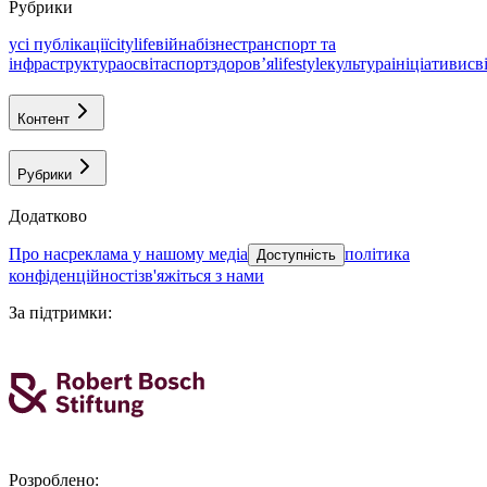
Рубрики
усі публікації
citylife
війна
бізнес
транспорт та
інфраструктура
освіта
спорт
здоровʼя
lifestyle
культура
ініціативи
св
Контент
Рубрики
Додатково
про нас
реклама у нашому медіа
політика
Доступність
конфіденційності
зв'яжіться з нами
За підтримки
:
Розроблено
: