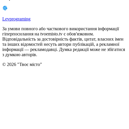
Levprograming
За умови повного або часткового використання iнформацiї
гіперпосилання на tvoemisto.tv є обов'язковим.
Відповідальність за достовірність фактів, цитат, власних імен
та інших відомостей несуть автори публікацій, а рекламної
інформації — рекламодавці. Думка редакцiї може не збiгатися
з думкою авторiв.
©
2026
"
Твоє місто
"