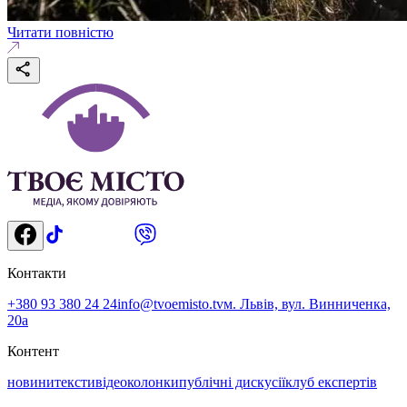
Читати повністю
Контакти
+380 93 380 24 24
info@tvoemisto.tv
м. Львів, вул. Винниченка,
20а
Контент
новини
тексти
відео
колонки
публічні дискусії
клуб експертів