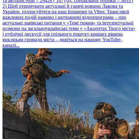
та автоцистерн – 29428 ( 107) од, спеціальної техніки ‒ 3655 (
2) Щоб отримувати актуальні й гарячі новини Львова та
України, підписуйтеся на наш Instagram та Viber. Трансляції
важливих подій наживо і щотижневі відеопрограми – про
актуальні львівські питання у «Темі тижня» та інтелектуальні
розмови на загальноукраїнські теми у «Акцентах Твого міста»
і публічні дискусії для спільного пошуку кращих рішень
викликам громади міста – дивіться на нашому YouTube-
каналі...