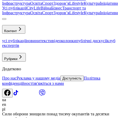
Інфраструктура
Освіта
Спорт
Здоровʼя
Lifestyle
Культура
Ініціатив
Усі публікації
CityLife
Війна
Бізнес
Транспорт та
Інфраструктура
Освіта
Спорт
Здоровʼя
Lifestyle
Культура
Ініціатив
Контент
усі публікації
новини
тексти
відео
колонки
публічні дискусії
клуб
експертів
Рубрики
Додатково
Про нас
Реклама у нашому медіа
Політика
Доступність
конфіденційності
зв'яжіться з нами
ua
en
pl
Сили оборони знищили понад тисячу окупантів та десятки