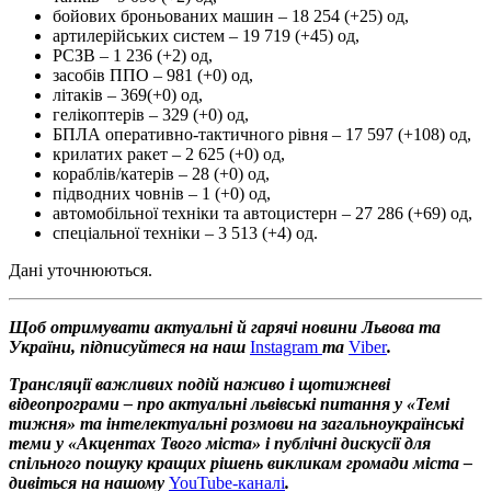
бойових броньованих машин – 18 254 (+25) од,
артилерійських систем – 19 719 (+45) од,
РСЗВ – 1 236 (+2) од,
засобів ППО – 981 (+0) од,
літаків – 369(+0) од,
гелікоптерів – 329 (+0) од,
БПЛА оперативно-тактичного рівня – 17 597 (+108) од,
крилатих ракет – 2 625 (+0) од,
кораблів/катерів – 28 (+0) од,
підводних човнів – 1 (+0) од,
автомобільної техніки та автоцистерн – 27 286 (+69) од,
спеціальної техніки – 3 513 (+4) од.
Дані уточнюються.
Щоб отримувати актуальні й гарячі новини Львова та
України, підписуйтеся на наш
Instagram
та
Viber
.
Трансляції важливих подій наживо і щотижневі
відеопрограми – про актуальні львівські питання у «Темі
тижня» та інтелектуальні розмови на загальноукраїнські
теми у «Акцентах Твого міста» і публічні дискусії для
спільного пошуку кращих рішень викликам громади міста –
дивіться на нашому
YouTube-каналі
.