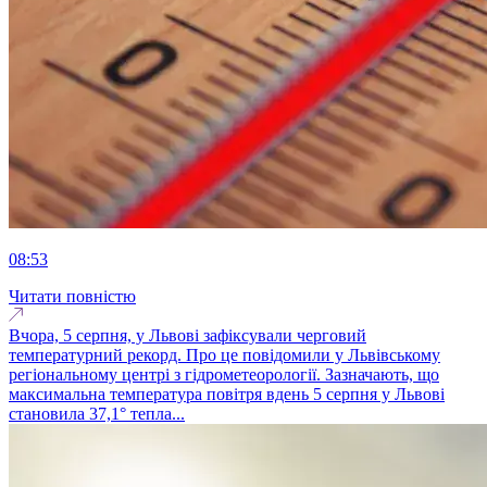
08:53
Читати повністю
Вчора, 5 серпня, у Львові зафіксували черговий
температурний рекорд. Про це повідомили у Львівському
регіональному центрі з гідрометеорології. Зазначають, що
максимальна температура повітря вдень 5 серпня у Львові
становила 37,1° тепла...