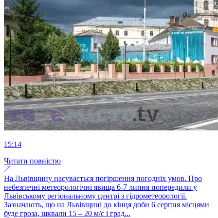
15:14
Читати повністю
На Львівщину насувається погіршення погодніх умов. Про
небезпечні метеорологічні явища 6-7 липня попередили у
Львівському регіональному центрі з гідрометеорології.
Зазначають, що на Львівщині до кінця доби 6 серпня місцями
буде гроза, шквали 15 – 20 м/с і град...