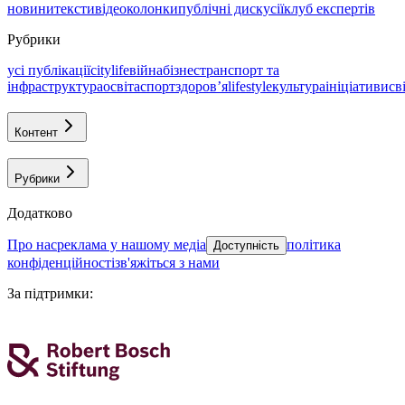
новини
тексти
відео
колонки
публічні дискусії
клуб експертів
Рубрики
усі публікації
citylife
війна
бізнес
транспорт та
інфраструктура
освіта
спорт
здоровʼя
lifestyle
культура
ініціативи
св
Контент
Рубрики
Додатково
про нас
реклама у нашому медіа
політика
Доступність
конфіденційності
зв'яжіться з нами
За підтримки
: