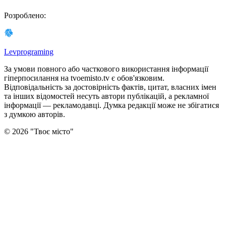
Розроблено
:
Levprograming
За умови повного або часткового використання iнформацiї
гіперпосилання на tvoemisto.tv є обов'язковим.
Відповідальність за достовірність фактів, цитат, власних імен
та інших відомостей несуть автори публікацій, а рекламної
інформації — рекламодавці. Думка редакцiї може не збiгатися
з думкою авторiв.
©
2026
"
Твоє місто
"