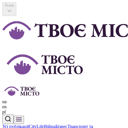
Львів
ua
en
pl
Усі публікації
CityLife
Війна
Бізнес
Транспорт та