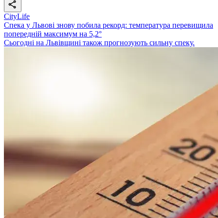
CityLife
Спека у Львові знову побила рекорд: температура перевищила
попередній максимум на 5,2°
Сьогодні на Львівщині також прогнозують сильну спеку.