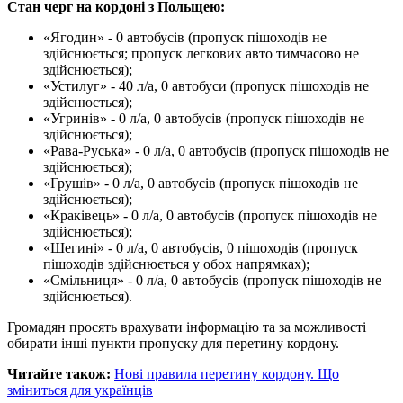
Стан черг на кордоні з Польщею:
«Ягодин» - 0 автобусів (пропуск пішоходів не
здійснюється; пропуск легкових авто тимчасово не
здійснюється);
«Устилуг» - 40 л/а, 0 автобуси (пропуск пішоходів не
здійснюється);
«Угринів» - 0 л/а, 0 автобусів (пропуск пішоходів не
здійснюється);
«Рава-Руська» - 0 л/а, 0 автобусів (пропуск пішоходів не
здійснюється);
«Грушів» - 0 л/а, 0 автобусів (пропуск пішоходів не
здійснюється);
«Краківець» - 0 л/а, 0 автобусів (пропуск пішоходів не
здійснюється);
«Шегині» - 0 л/а, 0 автобусів, 0 пішоходів (пропуск
пішоходів здійснюється у обох напрямках);
«Смільниця» - 0 л/а, 0 автобусів (пропуск пішоходів не
здійснюється).
Громадян просять врахувати інформацію та за можливості
обирати інші пункти пропуску для перетину кордону.
Читайте також:
Нові правила перетину кордону. Що
зміниться для українців