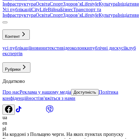
Інфраструктура
Освіта
Спорт
Здоровʼя
Lifestyle
Культура
Ініціатив
Усі публікації
CityLife
Війна
Бізнес
Транспорт та
Інфраструктура
Освіта
Спорт
Здоровʼя
Lifestyle
Культура
Ініціатив
Контент
усі публікації
новини
тексти
відео
колонки
публічні дискусії
клуб
експертів
Рубрики
Додатково
Про нас
Реклама у нашому медіа
Політика
Доступність
конфіденційності
зв'яжіться з нами
ua
en
pl
На кордоні з Польщею черги. На яких пунктах пропуску