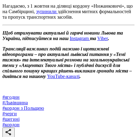
Нагадаємо, з 1 жовтня на ділянці кордону «Нижанковичі», що
на Самбірщині,
зупинили
здійснення митних формальностей
та пропуск транспортних засобів.
Щоб отримувати актуальні й гарячі новини Львова та
України, підписуйтеся на наш
Instagram
та
Viber
.
Трансляції важливих подій наживо і щотижневі
відеопрограми – про актуальні львівські питання у «Темі
тижня» та інтелектуальні розмови на загальноукраїнські
теми у «Акцентах Твого міста» і публічні дискусії для
спільного пошуку кращих рішень викликам громади міста –
дивіться на нашому
YouTube-каналі
.
#
ягодин
#
Львівщина
#
кордон з Польщею
#
черги
#
шегині
#
кордон