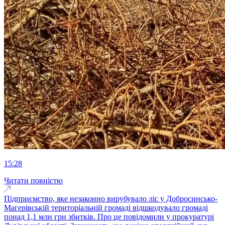
15:28
Читати повністю
Підприємство, яке незаконно вирубувало ліс у Добросинсько-
Магерівській територіальній громаді відшкодувало громаді
понад 1,1 млн грн збитків. Про це повідомили у прокуратурі