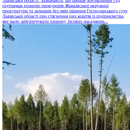
Львівської області. Зазначають, що раніше апеляційний суд
підтримав позицію прокурорів Жовківської окружної
прокуратури та залишив без змін рішення Господарського суду
Львівської області про стягнення цих коштів із підприємства,
яке мало забезпечувати охорону лісових насаджень...