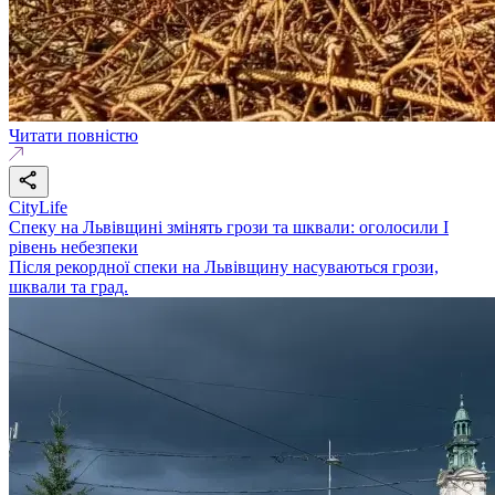
Читати повністю
CityLife
Спеку на Львівщині змінять грози та шквали: оголосили І
рівень небезпеки
Після рекордної спеки на Львівщину насуваються грози,
шквали та град.