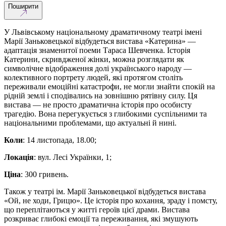
Поширити
У Львівському національному драматичному театрі імені
Марії Заньковецької відбудеться вистава «Катерина» —
адаптація знаменитої поеми Тараса Шевченка. Історія
Катерини, скривдженої жінки, можна розглядати як
символічне відображення долі українського народу —
колективного портрету людей, які протягом століть
переживали емоційні катастрофи, не могли знайти спокій на
рідній землі і сподівались на зовнішню рятівну силу. Ця
вистава — не просто драматична історія про особисту
трагедію. Вона перегукується з глибокими суспільними та
національними проблемами, що актуальні й нині.
Коли
: 14 листопада, 18.00;
Локація
: вул. Лесі Українки, 1;
Ціна
: 300 гривень.
Також у театрі ім. Марії Заньковецької відбудеться вистава
«Ой, не ходи, Грицю». Це історія про кохання, зраду і помсту,
що переплітаються у житті героїв цієї драми. Вистава
розкриває глибокі емоції та переживання, які змушують