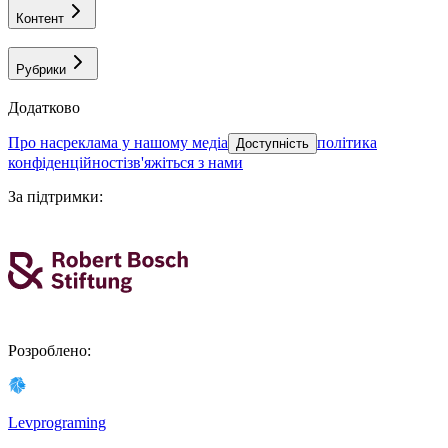
Контент
Рубрики
Додатково
про нас
реклама у нашому медіа
політика
Доступність
конфіденційності
зв'яжіться з нами
За підтримки
:
Розроблено
:
Levprograming