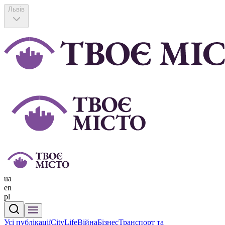
Львів
ua
en
pl
Усі публікації
CityLife
Війна
Бізнес
Транспорт та