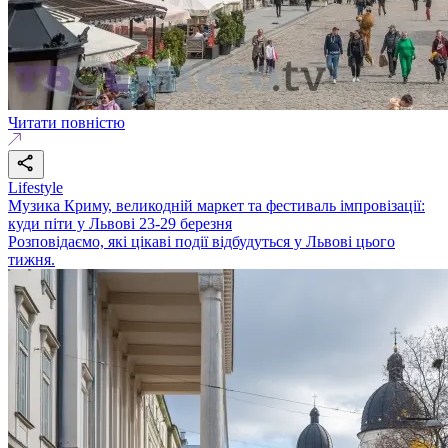
Читати повністю
Lifestyle
Музика Криму, великодній маркет та фестиваль імпровізації:
куди піти у Львові 23-29 березня
Розповідаємо, які цікаві події відбудуться у Львові цього
тижня.