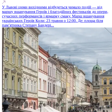
У Львові цими вихідними відбудеться чимало подій — від
маршу вшанування Героїв і благодійних фестивалів до опери,
сучасних перформансів і ярмарку смаку. Марш вшанування
українських Героїв Коли: 23 травня о 12:00. Де: площа біля
пам’ятника Степану Бандері...