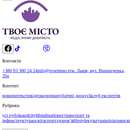
Контакти
+380 93 380 24 24
info@tvoemisto.tv
м. Львів, вул. Винниченка,
20а
Контент
новини
тексти
відео
колонки
публічні дискусії
клуб експертів
Рубрики
усі публікації
citylife
війна
бізнес
транспорт та
інфраструктура
освіта
спорт
здоровʼя
lifestyle
культура
ініціативи
св