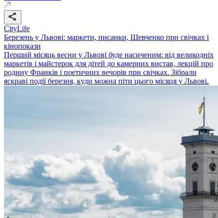
CityLife
Березень у Львові: маркети, писанки, Шевченко при свічках і
кінопокази
Перший місяць весни у Львові буде насиченим: від великодніх
маркетів і майстерок для дітей до камерних вистав, лекцій про
родину Франків і поетичних вечорів при свічках. Зібрали
яскраві події березня, куди можна піти цього місяця у Львові.