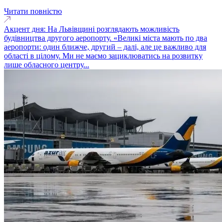
Читати повністю
Акцент дня: На Львівщині розглядають можливість
будівництва другого аеропорту. «Великі міста мають по два
аеропорти: один ближче, другий – далі, але це важливо для
області в цілому. Ми не маємо зациклюватись на розвитку
лише обласного центру...