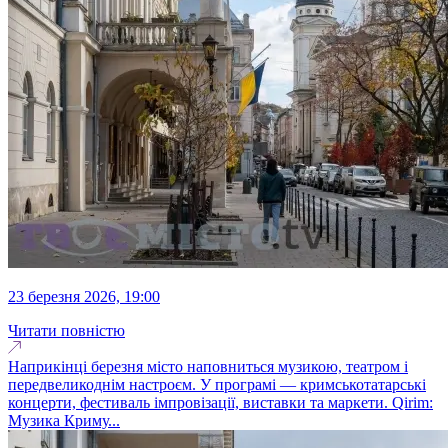
23 березня 2026, 19:00
Читати повністю
Наприкінці березня місто наповниться музикою, театром і
передвеликоднім настроєм. У програмі — кримськотатарські
концерти, фестиваль імпровізації, виставки та маркети. Qirim:
Музика Криму...