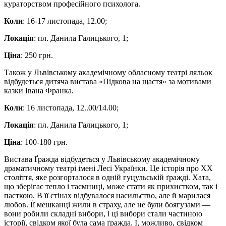
кураторством професійного психолога.
Коли
: 16-17 листопада, 12.00;
Локація
: пл. Данила Галицького, 1;
Ціна
: 250 грн.
Також у Львівському академічному обласному театрі ляльок
відбудеться дитяча вистава «Підкова на щастя» за мотивами
казки Івана Франка.
Коли
: 16 листопада, 12..00/14.00;
Локація
: пл. Данила Галицького, 1;
Ціна
: 100-180 грн.
Вистава Ґражда відбудеться у Львівському академічному
драматичному театрі імені Лесі Українки. Це історія про ХХ
століття, яке розгорталося в одній гуцульській ґражді. Хата,
що зберігає тепло і таємниці, може стати як прихистком, так і
пасткою. В її стінах відбувалося насильство, але й марилася
любов. Її мешканці жили в страху, але не були боягузами —
вони робили складні вибори, і ці вибори стали частиною
історії, свідком якої була сама ґражда. І, можливо, свідком