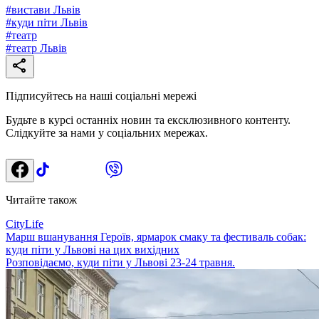
#
вистави Львів
#
куди піти Львів
#
театр
#
театр Львів
Підписуйтесь на наші соціальні мережі
Будьте в курсі останніх новин та ексклюзивного контенту.
Слідкуйте за нами у соціальних мережах.
Читайте також
CityLife
Марш вшанування Героїв, ярмарок смаку та фестиваль собак:
куди піти у Львові на цих вихідних
Розповідаємо, куди піти у Львові 23-24 травня.