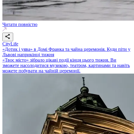
Читати повністю
CityLife
«Дотик і уява» в Домі Франка та чайна церемонія. Куди піти у
Львові наприкінці тижня
«Твоє місто» зібрало цікаві події кінця цього тижня. Ви
зможете насолодитися музикою, театром, картинами та навіть
можете побувати на чайній церемонії.