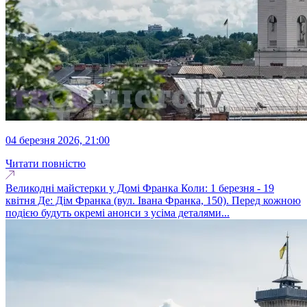
04 березня 2026, 21:00
Читати повністю
Великодні майстерки у Домі Франка Коли: 1 березня - 19
квітня Де: Дім Франка (вул. Івана Франка, 150). Перед кожною
подією будуть окремі анонси з усіма деталями...