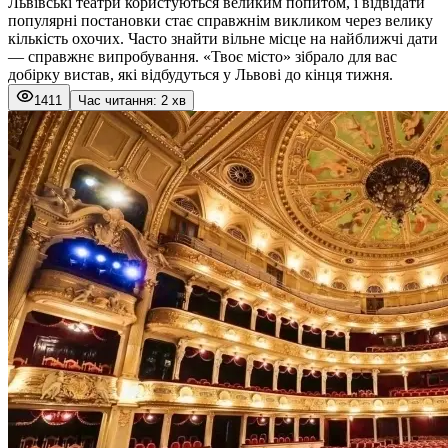
Львівські театри користуються великим попитом, і відвідати
популярні постановки стає справжнім викликом через велику
кількість охочих. Часто знайти вільне місце на найближчі дати
— справжнє випробування. «
Твоє місто
» зібрало для вас
добірку вистав, які відбудуться у Львові до кінця тижня.
1411
Час читання: 2 хв