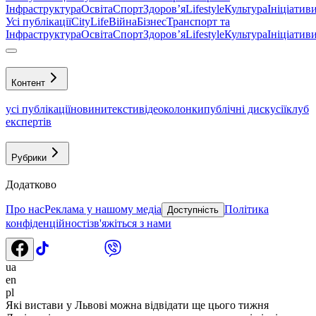
Інфраструктура
Освіта
Спорт
Здоровʼя
Lifestyle
Культура
Ініціатив
Усі публікації
CityLife
Війна
Бізнес
Транспорт та
Інфраструктура
Освіта
Спорт
Здоровʼя
Lifestyle
Культура
Ініціатив
Контент
усі публікації
новини
тексти
відео
колонки
публічні дискусії
клуб
експертів
Рубрики
Додатково
Про нас
Реклама у нашому медіа
Політика
Доступність
конфіденційності
зв'яжіться з нами
ua
en
pl
Які вистави у Львові можна відвідати ще цього тижня