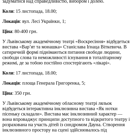
задуматися над справедливістю, вибором і долею.
Коли
: 15 листопада, 18.00;
Локація
: вул. Лесі Українки, 1;
Ціна
: 80-400 грн.
У Львівському академічному театрі «Воскресіння» відбудеться
вистава «Вар’ят та монашка» Станіслава Іґнаца Віткевича. В
сатиричній формі піднімаються питання свободи людини,
свободи слова та неможливості існування в тоталітарному
режимі, де за тобою постійно спостерігають «лікарі».
Коли
: 17 листопада, 18.00;
Локація
: площа Генерала Григоренка, 5;
Ціна
: 350 грн.
У Львівському академічному обласному театрі ляльок
відбудеться інтерактивна інклюзивна вистава «Як нотки
пісеньку складали». Вистава має інклюзивний характер —
вона впроваджує принципи доступного та відкритого театру і
розрахована на участь дітей із синдромом Дауна. Створення
інклюзивного простору на сцені здійснювалось під