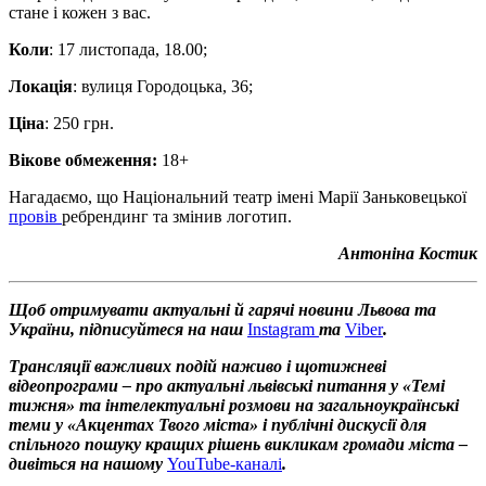
стане і кожен з вас.
Коли
: 17 листопада, 18.00;
Локація
: вулиця Городоцька, 36;
Ціна
: 250 грн.
Вікове обмеження:
18+
Нагадаємо, що Національний театр імені Марії Заньковецької
провів
ребрендинг та змінив логотип.
Антоніна Костик
Щоб отримувати актуальні й гарячі новини Львова та
України, підписуйтеся на наш
Instagram
та
Viber
.
Трансляції важливих подій наживо і щотижневі
відеопрограми – про актуальні львівські питання у «Темі
тижня» та інтелектуальні розмови на загальноукраїнські
теми у «Акцентах Твого міста» і публічні дискусії для
спільного пошуку кращих рішень викликам громади міста –
дивіться на нашому
YouTube-каналі
.