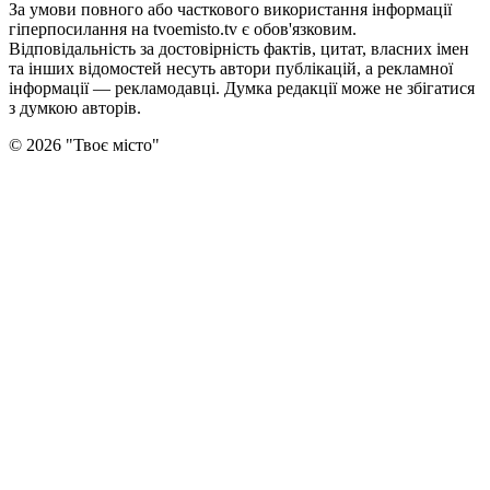
За умови повного або часткового використання iнформацiї
гіперпосилання на tvoemisto.tv є обов'язковим.
Відповідальність за достовірність фактів, цитат, власних імен
та інших відомостей несуть автори публікацій, а рекламної
інформації — рекламодавці. Думка редакцiї може не збiгатися
з думкою авторiв.
©
2026
"
Твоє місто
"