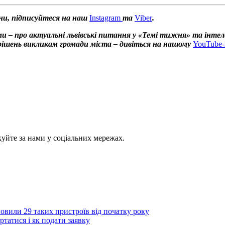
ни, підписуйтеся на наш
Instagram
та
Viber
.
и – про актуальні львівські питання у «Темі тижня» та інтел
х рішень викликам громади міста – дивіться на нашому
YouTube-
куйте за нами у соціальних мережах.
овили 29 таких пристроїв від початку року
татися і як подати заявку