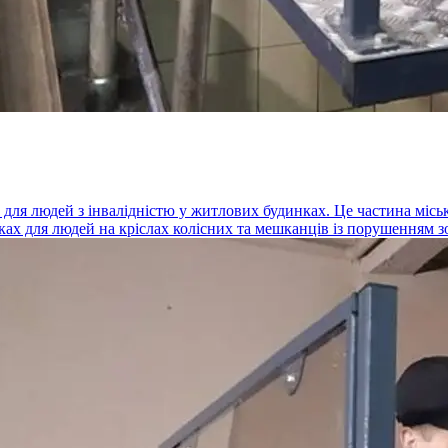
 для людей з інвалідністю у житлових будинках. Це частина місь
х для людей на кріслах колісних та мешканців із порушенням зор