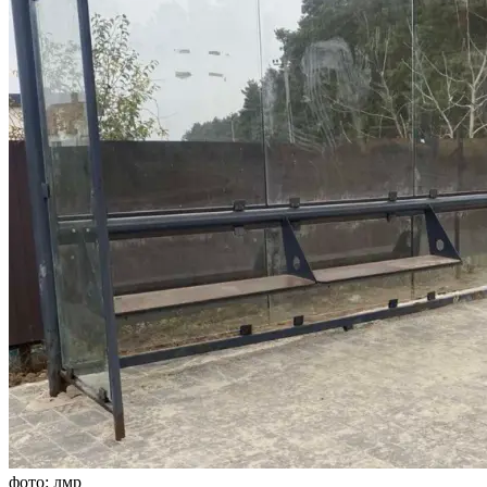
фото: лмр