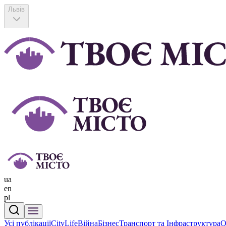
Львів
ua
en
pl
Усі публікації
CityLife
Війна
Бізнес
Транспорт та Інфраструктура
О