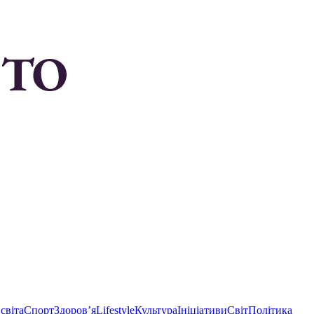
світа
Спорт
Здоровʼя
Lifestyle
Культура
Ініціативи
Світ
Політика