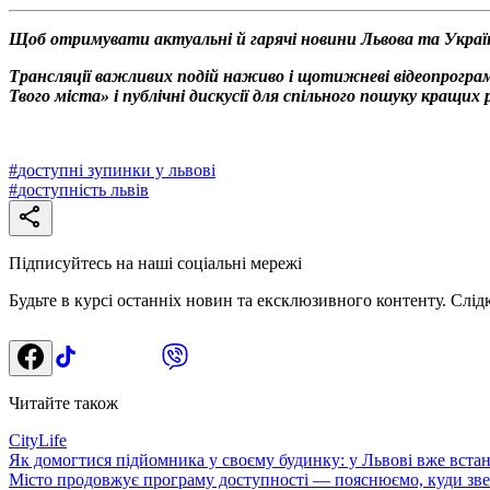
Щоб отримувати актуальні й гарячі новини Львова та Украї
Трансляції важливих подій наживо і щотижневі відеопрограм
Твого міста» і публічні дискусії для спільного пошуку кращи
#
доступні зупинки у львові
#
доступність львів
Підписуйтесь на наші соціальні мережі
Будьте в курсі останніх новин та ексклюзивного контенту. Слід
Читайте також
CityLife
Як домогтися підйомника у своєму будинку: у Львові вже встан
Місто продовжує програму доступності — пояснюємо, куди звер