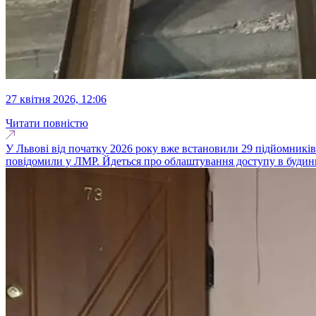
27 квітня 2026, 12:06
Читати повністю
У Львові від початку 2026 року вже встановили 29 підйомників
повідомили у ЛМР. Йдеться про облаштування доступу в будинка