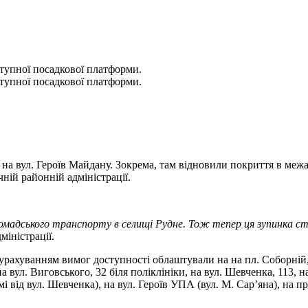
тупної посадкової платформи.
тупної посадкової платформи.
 на вул. Героїв Майдану. Зокрема, там відновили покриття в ме
ній районній адміністрації.
омадського транспорту в селищі Рудне. Тож тепер ця зупинка 
міністрації.
урахуванням вимог доступності облаштували на на пл. Соборній, н
а вул. Виговського, 32 біля поліклініки, на вул. Шевченка, 113, н
мі від вул. Шевченка), на вул. Героїв УПА (вул. М. Сар’яна), на пр