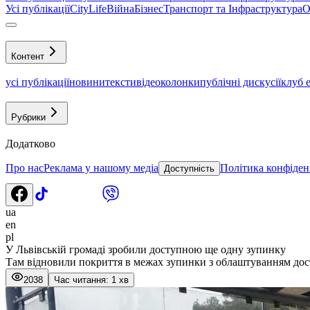
Усі публікації
CityLife
Війна
Бізнес
Транспорт та Інфраструктура
О
Контент
усі публікації
новини
тексти
відео
колонки
публічні дискусії
клуб 
Рубрики
Додатково
Про нас
Реклама у нашому медіа
Політика конфіден
Доступність
ua
en
pl
У Львівській громаді зробили доступною ще одну зупинку
Там відновили покриття в межах зупинки з облаштуванням дос
2038
Час читання: 1 хв