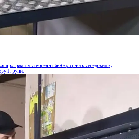
кої програми зі створення безбар’єрного середовища,
у І групи...