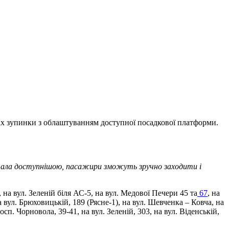
жах зупинки з облаштуванням доступної посадкової платформи.
стала доступнішою, пасажири зможуть зручно заходити і
а вул. Зеленій біля АС-5, на вул. Медової Печери 45 та
67
, на
а вул. Брюховицькій, 189 (Рясне-1), на вул. Шевченка – Ковча, на
осп. Чорновола, 39-41, на вул. Зеленій, 303, на вул. Віденській,