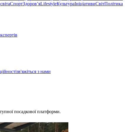
світа
Спорт
Здоровʼя
Lifestyle
Культура
Ініціативи
Світ
Політика
експертів
ційності
зв'яжіться з нами
тупної посадкової платформи.