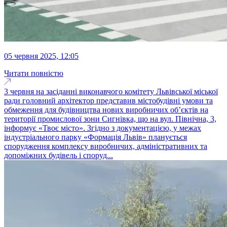
05 червня 2025, 12:05
Читати повністю
3 червня на засіданні виконавчого комітету Львівської міської
ради головний архітектор представив містобудівні умови та
обмеження для будівництва нових виробничих об’єктів на
території промислової зони Сигнівка, що на вул. Північна, 3,
інформує «Твоє місто». Згідно з документацією, у межах
індустріального парку «Формація Львів» планується
спорудження комплексу виробничих, адміністративних та
допоміжних будівель і споруд...