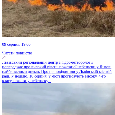
09 серпня, 19:05
Читати повністю
Львівський регіональний центр з гідрометеорології
попереджає про високий рівень пожежної небезпеки у Львові
найближчими днями. Про це повідомили у Львівській міській
раді. У неділю, 10 серпня, у місті прогнозують високу, 4-го
класу, пожежну небезпеку...