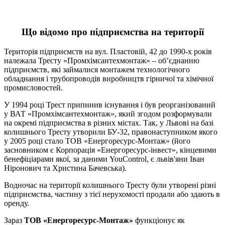
Що відомо про підприємства на території
Територія підприємств на вул. Пластовій, 42 до 1990-х років
належала Тресту «Промхімсантехмонтаж» – об’єднанню
підприємств, які займалися монтажем технологічного
обладнання і трубопроводів виробництв гірничої та хімічної
промисловостей.
У 1994 році Трест припинив існування і був реорганізований
у ВАТ «Промхімсантехмонтаж», який згодом розформували
на окремі підприємства в різних містах. Так, у Львові на базі
колишнього Тресту утворили БУ-32, правонаступником якого
у 2005 році стало ТОВ «Енергоресурс-Монтаж» (його
засновником є Корпорація «Енергоресурс-інвест», кінцевими
бенефіціарами якої, за даними YouControl, є львів'яни Іван
Ніронович та Христина Бачевська).
Водночас на території колишнього Тресту були утворені різні
підприємства, частину з тієї нерухомості продали або здають в
оренду.
Зараз
ТОВ «Енергоресурс-Монтаж»
функціонує як