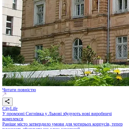
Читати повністю
CityLife
У промзоні Сигнівка у Львові збудують нові виробничі
комплекси
Раніше місто затвердило умови для чотирьох корпусів, тепер