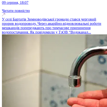
09 серпня, 18:07
Читати повністю
У селі Бартатів Зимноводівської громади стався черговий
прорив водопроводу. Через аварійно-відновлювальні роботи
мешканців попереджають про тимчасове припинення
водопостачання. Як повідомили у ТзОВ “Водоканал...