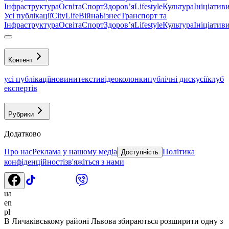
Інфраструктура
Освіта
Спорт
Здоровʼя
Lifestyle
Культура
Ініціатив
Усі публікації
CityLife
Війна
Бізнес
Транспорт та
Інфраструктура
Освіта
Спорт
Здоровʼя
Lifestyle
Культура
Ініціатив
Контент
усі публікації
новини
тексти
відео
колонки
публічні дискусії
клуб
експертів
Рубрики
Додатково
Про нас
Реклама у нашому медіа
Політика
Доступність
конфіденційності
зв'яжіться з нами
ua
en
pl
В Личаківському районі Львова збираються розширити одну з