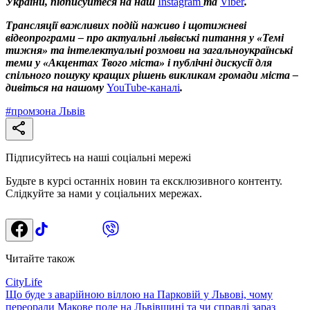
України, підписуйтеся на наш
Instagram
та
Viber
.
Трансляції важливих подій наживо і щотижневі
відеопрограми – про актуальні львівські питання у «Темі
тижня» та інтелектуальні розмови на загальноукраїнські
теми у «Акцентах Твого міста» і публічні дискусії для
спільного пошуку кращих рішень викликам громади міста –
дивіться на нашому
YouTube-каналі
.
#
промзона Львів
Підписуйтесь на наші соціальні мережі
Будьте в курсі останніх новин та ексклюзивного контенту.
Слідкуйте за нами у соціальних мережах.
Читайте також
CityLife
Що буде з аварійною віллою на Парковій у Львові, чому
переорали Макове поле на Львівщині та чи справді зараз