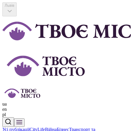
Львів
ua
en
pl
Усі публікації
CityLife
Війна
Бізнес
Транспорт та