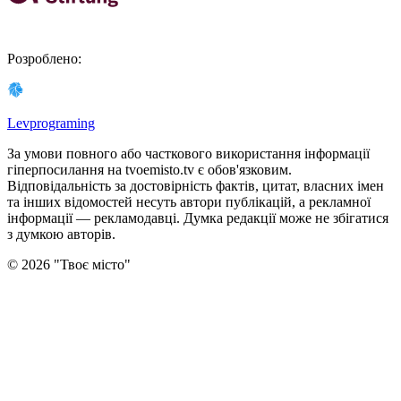
Розроблено
:
Levprograming
За умови повного або часткового використання iнформацiї
гіперпосилання на tvoemisto.tv є обов'язковим.
Відповідальність за достовірність фактів, цитат, власних імен
та інших відомостей несуть автори публікацій, а рекламної
інформації — рекламодавці. Думка редакцiї може не збiгатися
з думкою авторiв.
©
2026
"
Твоє місто
"