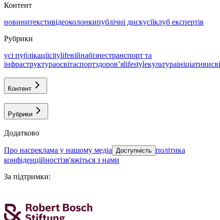
Контент
новини
тексти
відео
колонки
публічні дискусії
клуб експертів
Рубрики
усі публікації
citylife
війна
бізнес
транспорт та
інфраструктура
освіта
спорт
здоровʼя
lifestyle
культура
ініціативи
св
Контент
Рубрики
Додатково
про нас
реклама у нашому медіа
політика
Доступність
конфіденційності
зв'яжіться з нами
За підтримки
: