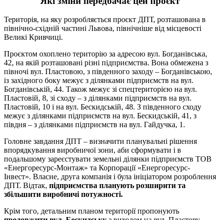
Які зміни передбачає цей проєкт
Територія, на яку розробляється проєкт ДПТ, розташована в
північно-східній частині Львова, північніше від місцевості
Великі Кривчиці.
Проєктом охоплено територію за адресою вул. Богданівська,
42, на якій розташовані різні підприємства. Вона обмежена з
півночі вул. Пластовою, з південного заходу – Богданівською,
із західного боку межує з ділянками підприємств на вул.
Богданівській, 44. Також межує зі спецтериторією на вул.
Пластовій, 8, зі сходу – з ділянками підприємств на вул.
Пластовій, 10 і на вул. Бескидській, 48. З південного сходу
межує з ділянками підприємств на вул. Бескидській, 41, з
півдня – з ділянками підприємств на вул. Гайдучка, 1.
Головне завдання ДПТ – визначити планувальні рішення
впорядкування виробничої зони, аби сформувати і в
подальшому зареєстувати земельні ділянки підприємств ТОВ
«Енергоресурс-Монтаж» та Корпорації «Енергоресурс-
Інвест». Власне, друга компанія і була ініціатором розроблення
ДПТ. Відтак,
підприємства планують розширити та
збільшити виробничі потужності.
Крім того, детальним планом території пропонують
продовжити вул. Бескидську
з виходом на вул. Пластову,