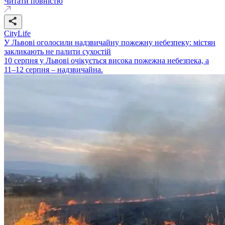
Читати повністю
CityLife
У Львові оголосили надзвичайну пожежну небезпеку: містян
закликають не палити сухостій
10 серпня у Львові очікується висока пожежна небезпека, а
11–12 серпня – надзвичайна.