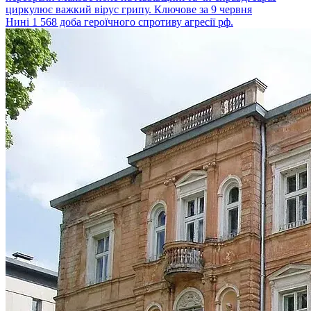
циркулює важкий вірус грипу. Ключове за 9 червня
Нині 1 568 доба героїчного спротиву агресії рф.