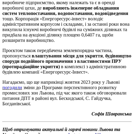
виробниче підприємство, якому належать та є в оренді
виробничі цехи, де
виробляють інженерне обладнання
систем теплопостачання, водопостачання, водовідведення
тощо. Корпорація «Енергоресурс-інвест» володіє
адміністративним корпусом і складами, і за останні роки вона
викупила існуючі виробничі будівлі на суміжних ділянках та
придбала на аукціоні ділянку площею 0,6407 га, щоби
розширити виробництво.
Проєктом також передбачена землевпорядна частина,
пропонується
влаштування місця для укриття
,
будівництво
споруди подвійного призначення з властивостями ПРУ
(протирадіаційне укриття)
в комплексі з адміністративною
будівлею компанії «Енергоресурс-Інвест».
Нагадаємо, що ще наприкінці жовтня 2023 року у Львові
погодили
зміни до Програми перспективного розвитку
промислових зон Львова, під час якого також обговорювали
питання ДПТ в районі вул. Бескидської, С. Гайдучка,
Богданівської.
Софія Шавранська
Щоб отримувати актуальні й гарячі новини Львова та