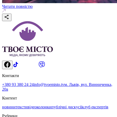
Читати повністю
Контакти
+380 93 380 24 24
info@tvoemisto.tv
м. Львів, вул. Винниченка,
20а
Контент
новини
тексти
відео
колонки
публічні дискусії
клуб експертів
Рубрики