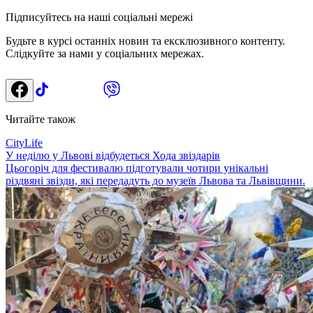
Підписуйтесь на наші соціальні мережі
Будьте в курсі останніх новин та ексклюзивного контенту.
Слідкуйте за нами у соціальних мережах.
Читайте також
CityLife
У неділю у Львові відбудеться Хода звіздарів
Цьогоріч для фестивалю підготували чотири унікальні
різдвяні звізди, які передадуть до музеїв Львова та Львівщини.