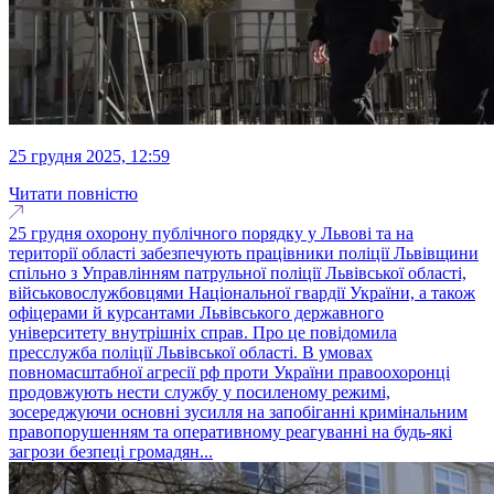
25 грудня 2025, 12:59
Читати повністю
25 грудня охорону публічного порядку у Львові та на
території області забезпечують працівники поліції Львівщини
спільно з Управлінням патрульної поліції Львівської області,
військовослужбовцями Національної гвардії України, а також
офіцерами й курсантами Львівського державного
університету внутрішніх справ. Про це повідомила
пресслужба поліції Львівської області. В умовах
повномасштабної агресії рф проти України правоохоронці
продовжують нести службу у посиленому режимі,
зосереджуючи основні зусилля на запобіганні кримінальним
правопорушенням та оперативному реагуванні на будь-які
загрози безпеці громадян...