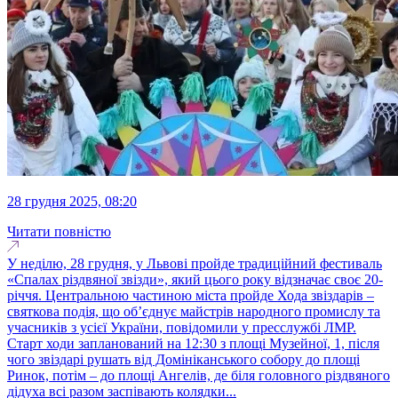
28 грудня 2025, 08:20
Читати повністю
У неділю, 28 грудня, у Львові пройде традиційний фестиваль
«Спалах різдвяної звізди», який цього року відзначає своє 20-
річчя. Центральною частиною міста пройде Хода звіздарів –
святкова подія, що об’єднує майстрів народного промислу та
учасників з усієї України, повідомили у пресслужбі ЛМР.
Старт ходи запланований на 12:30 з площі Музейної, 1, після
чого звіздарі рушать від Домініканського собору до площі
Ринок, потім – до площі Ангелів, де біля головного різдвяного
дідуха всі разом заспівають колядки...