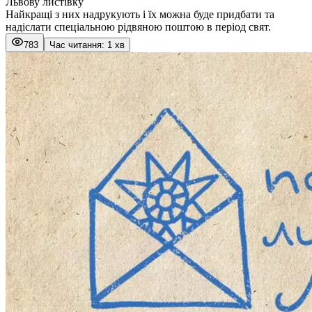
Львову листівку
Найкращі з них надрукують і їх можна буде придбати та
надіслати спеціальною рідвяною поштою в період свят.
783
Час читання: 1 хв