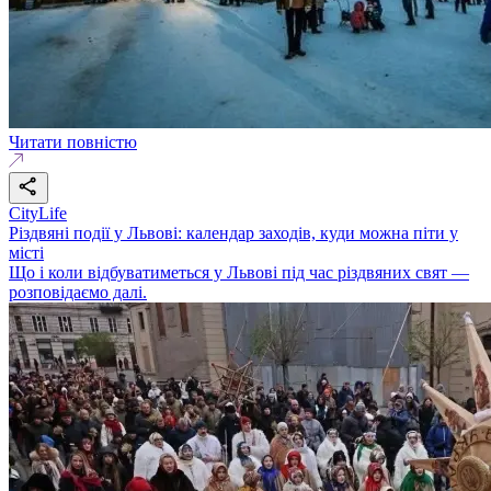
Читати повністю
CityLife
Різдвяні події у Львові: календар заходів, куди можна піти у
місті
Що і коли відбуватиметься у Львові під час різдвяних свят —
розповідаємо далі.