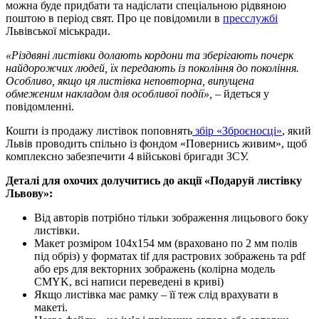
можна буде придбати та надіслати спеціальною рідвяною
поштою в період свят. Про це повідомили в
пресслужбі
Львівської міськради.
«Різдвяні листівки долають кордони та зберігають почерк
найдорожчих людей, їх передають із покоління до покоління.
Особливо, якщо ця листівка неповторна, випущена
обмеженим накладом для особливої події»,
– йдеться у
повідомленні.
Кошти із продажу листівок поповнять
збір «Зброєносці»
, який
Львів проводить спільно із фондом «Повернись живим», щоб
комплексно забезпечити 4 військові бригади ЗСУ.
Деталі для охочих долучитись до акції «Подаруй листівку
Львову»:
Від авторів потрібно тільки зображення лицьового боку
листівки.
Макет розміром 104х154 мм (враховано по 2 мм полів
під обріз) у форматах tif для растрових зображень та pdf
або eps для векторних зображень (колірна модель
СMYK, всі написи переведені в криві)
Якщо листівка має рамку – її теж слід врахувати в
макеті.