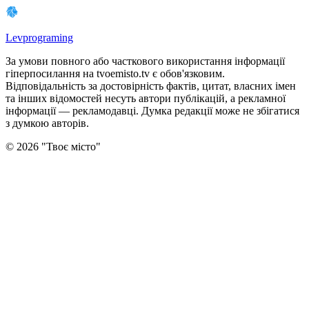
Levprograming
За умови повного або часткового використання iнформацiї
гіперпосилання на tvoemisto.tv є обов'язковим.
Відповідальність за достовірність фактів, цитат, власних імен
та інших відомостей несуть автори публікацій, а рекламної
інформації — рекламодавці. Думка редакцiї може не збiгатися
з думкою авторiв.
©
2026
"
Твоє місто
"