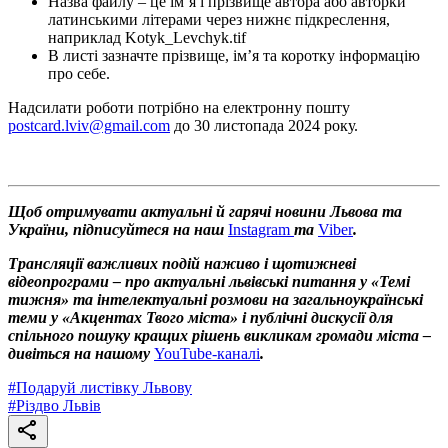
Назва файлу – це імʼя і прізвище автора або авторки
латинськими літерами через нижнє підкреслення,
наприклад Kotyk_Levchyk.tif
В листі зазначте прізвище, імʼя та коротку інформацію
про себе.
Надсилати роботи потрібно на електронну пошту
postcard.lviv@gmail.com
до 30 листопада 2024 року.
Щоб отримувати актуальні й гарячі новини Львова та
України, підписуйтеся на наш
Instagram
та
Viber
.
Трансляції важливих подій наживо і щотижневі
відеопрограми – про актуальні львівські питання у «Темі
тижня» та інтелектуальні розмови на загальноукраїнські
теми у «Акцентах Твого міста» і публічні дискусії для
спільного пошуку кращих рішень викликам громади міста –
дивіться на нашому
YouTube-каналі
.
#
Подаруй листівку Львову
#
Різдво Львів