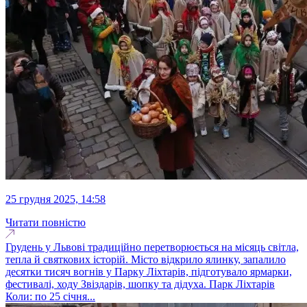
25 грудня 2025, 14:58
Читати повністю
Грудень у Львові традиційно перетворюється на місяць світла,
тепла й святкових історій. Місто відкрило ялинку, запалило
десятки тисяч вогнів у Парку Ліхтарів, підготувало ярмарки,
фестивалі, ходу Звіздарів, шопку та дідуха. Парк Ліхтарів
Коли: по 25 січня...