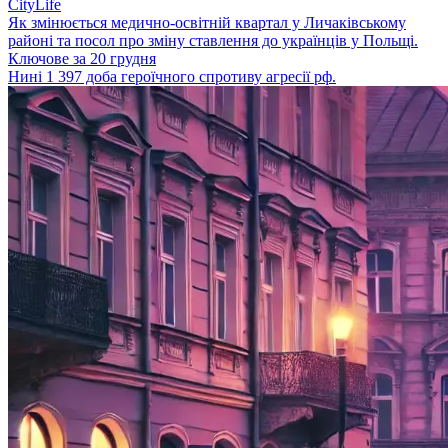
CityLife
Як змінюється медично-освітній квартал у Личаківському
районі та посол про зміну ставлення до українців у Польщі.
Ключове за 20 грудня
Нині 1 397 доба героїчного спротиву агресії рф.