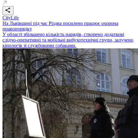
CityLife
На Львівщині під час Різдва посилено працює охорона
правопорядку
У області збільшено кількість нарядів, створено додаткові
слідчо-оперативні та мобільні вибухотехнічні групи, залучено
кінологів зі службовими собаками.