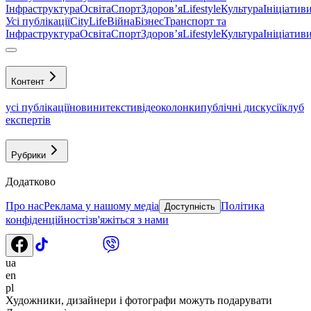
Інфраструктура
Освіта
Спорт
Здоровʼя
Lifestyle
Культура
Ініціатив
Усі публікації
CityLife
Війна
Бізнес
Транспорт та
Інфраструктура
Освіта
Спорт
Здоровʼя
Lifestyle
Культура
Ініціатив
Контент
усі публікації
новини
тексти
відео
колонки
публічні дискусії
клуб
експертів
Рубрики
Додатково
Про нас
Реклама у нашому медіа
Політика
Доступність
конфіденційності
зв'яжіться з нами
ua
en
pl
Художники, дизайнери і фотографи можуть подарувати