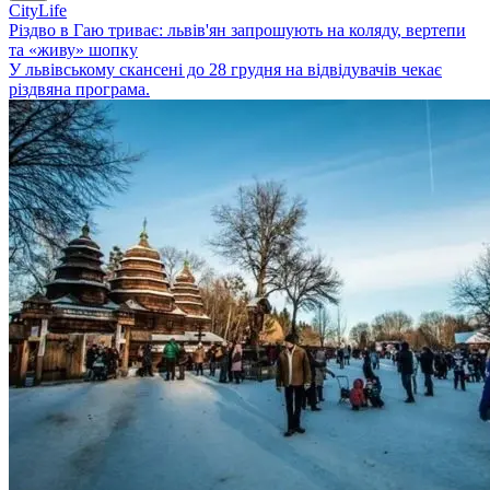
CityLife
Різдво в Гаю триває: львів'ян запрошують на коляду, вертепи
та «живу» шопку
У львівському скансені до 28 грудня на відвідувачів чекає
різдвяна програма.