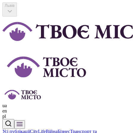
Львів
ua
en
pl
Усі публікації
CityLife
Війна
Бізнес
Транспорт та