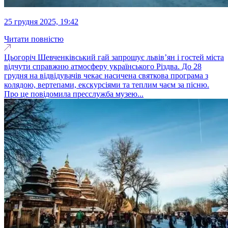
25 грудня 2025, 19:42
Читати повністю
Цьогоріч Шевченківський гай запрошує львів’ян і гостей міста
відчути справжню атмосферу українського Різдва. До 28
грудня на відвідувачів чекає насичена святкова програма з
колядою, вертепами, екскурсіями та теплим чаєм за пісню.
Про це повідомила пресслужба музею...