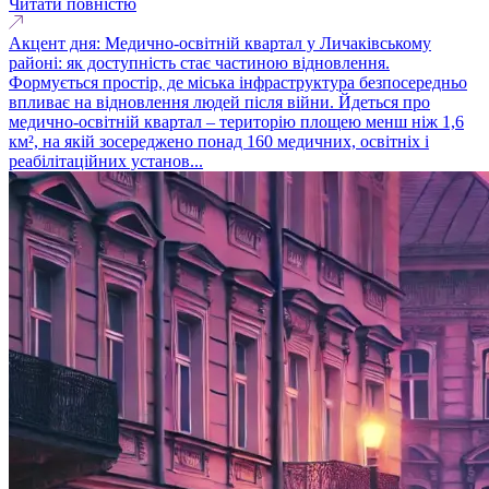
Читати повністю
Акцент дня: Медично-освітній квартал у Личаківському
районі: як доступність стає частиною відновлення.
Формується простір, де міська інфраструктура безпосередньо
впливає на відновлення людей після війни. Йдеться про
медично-освітній квартал – територію площею менш ніж 1,6
км², на якій зосереджено понад 160 медичних, освітніх і
реабілітаційних установ...