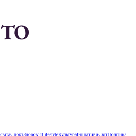
світа
Спорт
Здоровʼя
Lifestyle
Культура
Ініціативи
Світ
Політика