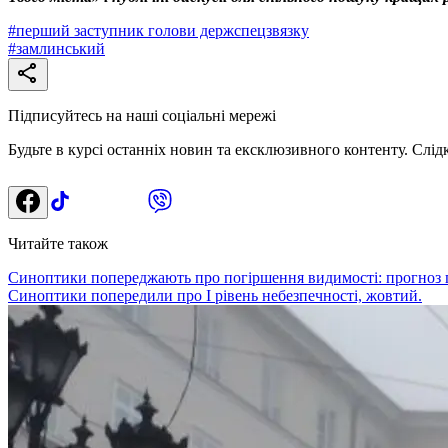
#
перший заступник голови держспецзвязку
#
замлинський
Підписуйтесь на наші соціальні мережі
Будьте в курсі останніх новин та ексклюзивного контенту. Слід
Читайте також
Синоптики попереджають про погіршення видимості: прогноз п
Синоптики попередили про І рівень небезпечності, жовтий.