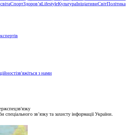
світа
Спорт
Здоровʼя
Lifestyle
Культура
Ініціативи
Світ
Політика
експертів
ційності
зв'яжіться з нами
ержспецзв'язку
спеціального зв’язку та захисту інформації України.