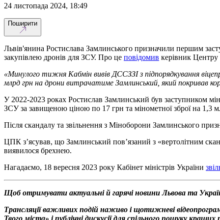
24 листопада 2024, 18:49
Поширити
Львів'янина Ростислава Замлинського призначили першим засту
закупівлею дронів для ЗСУ. Про це
повідомив
керівник Центру п
«Минулого тижня Кабмін вивів ДССЗЗІ з підпорядкування віцепре
млрд грн на дрони витрачатиме Замлинський, який покривав кор
У 2022-2023 роках Ростислав Замлинський був заступником міні
ЗСУ за завищеною ціною по 17 грн та мінометної зброї на 1,3 м
Після скандалу та звільнення з Міноборони Замлинського призн
ЦПК зʼясував, що Замлинський повʼязаний з «вертолітним скан
виявилося брехнею.
Нагадаємо, 18 вересня 2023 року Кабінет міністрів України
зві
Щоб отримувати актуальні й гарячі новини Львова та Украї
Трансляції важливих подій наживо і щотижневі відеопрограм
Твого міста» і публічні дискусії для спільного пошуку кращи