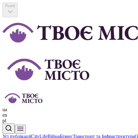
Львів
ua
en
pl
Усі публікації
CityLife
Війна
Бізнес
Транспорт та Інфраструктура
О