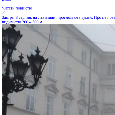
Читати повністю
Завтра, 8 серпня, на Львівщині прогнозують туман. Про це пові
видимістю 200 – 500 м...