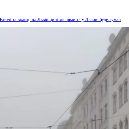
Вночі та вранці на Львівщині місцями та у Львові буде туман