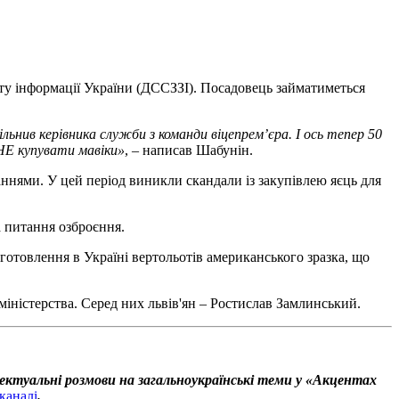
ту інформації України (ДССЗЗІ). Посадовець займатиметься
ьнив керівника служби з команди віцепремʼєра. І ось тепер 50
 НЕ купувати мавіки»
, – написав Шабунін.
ннями. У цей період виникли скандали із закупівлею яєць для
а питання озброєння.
отовлення в Україні вертольотів американського зразка, що
міністерства. Серед них львів'ян – Ростислав Замлинський.
ектуальні розмови на загальноукраїнські теми у «Акцентах
каналі
.