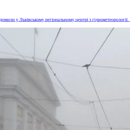
домили у Львівському регіональному центрі з гідрометеорології. 