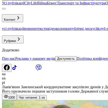
Усі публікації
CityLife
Війна
Бізнес
Транспорт та Інфраструктура
О
Контент
усі публікації
новини
тексти
відео
колонки
публічні дискусії
клуб 
Рубрики
Додатково
Про нас
Реклама у нашому медіа
Політика конфіден
Доступність
ua
en
pl
Львів'янин Замлинський координуватиме закупівлю дронів у Д
Його призначили першим заступником голови Державної служби 
1000
Час читання: 1 хв