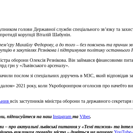
пником голови Державної служби спеціального зв’язку та захис
ротидії корупції Віталій Шабунін.
мʼєру Михайлу Федорову, а до того – без пояснень та причин звіл
упцію в закупівлях Резнікова і підтримував політику останнього
стра оборони Олексія Резнікова. Він займався фінансовими пита
лрд грн у «Львівського арсеналу».
ачили послом зі спеціальних доручень в МЗС, який відповідав з
далом» 2021 року, коли Укроборонпром оголосив про начебто виг
льнив
всіх заступників міністра оборони та державного секретаря 
ни, підписуйтеся на наш
Instagram
та
Viber
.
и – про актуальні львівські питання у «Темі тижня» та інтел
х рішень викликам громади міста – дивіться на нашому
YouTube-