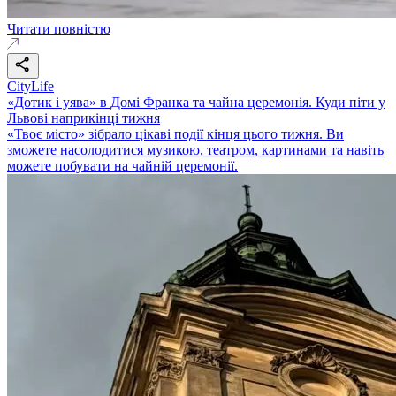
Читати повністю
CityLife
«Дотик і уява» в Домі Франка та чайна церемонія. Куди піти у
Львові наприкінці тижня
«Твоє місто» зібрало цікаві події кінця цього тижня. Ви
зможете насолодитися музикою, театром, картинами та навіть
можете побувати на чайній церемонії.