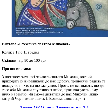
Вистава «Стежечка святого Миколая»
Коли:
з 1 по 11 грудня
Скільки:
від 90 до 100 грн
Про що вистава:
З початком зими всі чекають святого Миколая, котрий
приходить із Ангеликами до нас щороку, приносячи радість та
подарунки – хто на що заслужив. Проте, не всі знають, що для
того аби Миколай спустився з небес, зірки вказують йому
шлях на землю. Чи зможе дістатися до нас Миколай, якщо
хитрий Чорт, змовившись із Вовком, сховає зірки?
Театр ОКО, вул. Театральна, 22