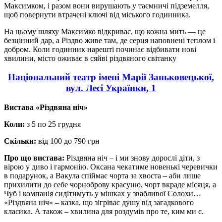
Максимком, і разом вони вирушають у таємничі підземелля,
щоб повернути втрачені ключі від міського годинника.
На цьому шляху Максимко відкриває, що кожна мить — це
безцінний дар, а Різдво живе там, де серця наповнені теплом і
добром. Коли годинник нарешті починає відбивати нові
хвилини, місто оживає в сяйві різдвяного світанку
Національний театр імені Марії Заньковецької,
вул. Лесі Українки, 1
Вистава «Різдвяна ніч»
Коли:
з 5 по 25 грудня
Скільки:
від 100 до 790 грн
Про що вистава:
Різдвяна ніч – і ми знову дорослі діти, з
вірою у диво і гармонію. Оксана чекатиме новенькі черевички
в подарунок, а Вакула спіймає чорта за хвоста – аби лише
прихилити до себе чорноброву красуню, чорт вкраде місяця, а
Чуб і компанія сидітимуть у мішках у звабливої Солохи…
«Різдвяна ніч» – казка, що зігріває душу від загадкового
класика. А також – хвилина для роздумів про те, ким ми є.