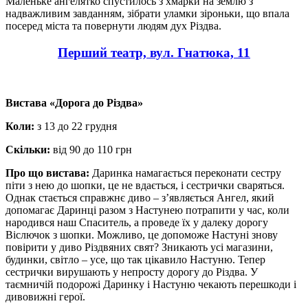
Маленьке ангелятко спустилось з хмарки на землю з
надважливим завданням, зібрати уламки зіроньки, що впала
посеред міста та повернути людям дух Різдва.
Перший театр, вул. Гнатюка, 11
Вистава «Дорога до Різдва»
Коли:
з 13 до 22 грудня
Скільки:
від 90 до 110 грн
Про що вистава:
Даринка намагається переконати сестру
піти з нею до шопки, це не вдається, і сестрички сваряться.
Однак стається справжнє диво – з’являється Ангел, який
допомагає Даринці разом з Настунею потрапити у час, коли
народився наш Спаситель, а проведе їх у далеку дорогу
Віслючок з шопки. Можливо, це допоможе Настуні знову
повірити у диво Різдвяних свят? Зникають усі магазини,
будинки, світло – усе, що так цікавило Настуню. Тепер
сестрички вирушають у непросту дорогу до Різдва. У
таємничій подорожі Даринку і Настуню чекають перешкоди і
дивовижні герої.