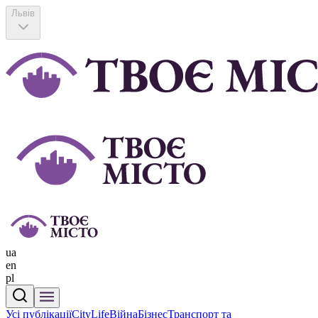
Львів
ua
en
pl
Усі публікації
CityLife
Війна
Бізнес
Транспорт та