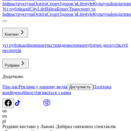
Інфраструктура
Освіта
Спорт
Здоровʼя
Lifestyle
Культура
Ініціатив
Усі публікації
CityLife
Війна
Бізнес
Транспорт та
Інфраструктура
Освіта
Спорт
Здоровʼя
Lifestyle
Культура
Ініціатив
Контент
усі публікації
новини
тексти
відео
колонки
публічні дискусії
клуб
експертів
Рубрики
Додатково
Про нас
Реклама у нашому медіа
Політика
Доступність
конфіденційності
зв'яжіться з нами
ua
en
pl
Різдвяні вистави у Львові. Добірка святкових спектаклів