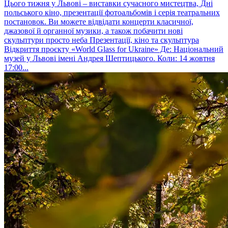
Цього тижня у Львові – виставки сучасного мистецтва, Дні
польського кіно, презентації фотоальбомів і серія театральних
постановок. Ви можете відвідати концерти класичної,
джазової й органної музики, а також побачити нові
скульптури просто неба Презентації, кіно та скульптура
Відкриття проєкту «World Glass for Ukraine» Де: Національний
музей у Львові імені Андрея Шептицького. Коли: 14 жовтня
17:00...