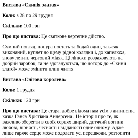
Вистава «Скинія златая»
Коли:
з 28 по 29 грудня
Скільки:
100 грн
Про що вистава:
Це святкове вертепне дійство.
Сумний погляд, понура постать та бодай один, так-сяк
виконаний, куплет до щему рідної колядки і, до капелюха,
знову летить черговий мідяк. Ці лінюхи розраховують на
добрий заробок, та не здогадуються, що доторк до «Скинії
златої» може змінити плин життя
Вистава «Снігова королева»
Коли:
1 грудня
Скільки:
120 грн
Про що вистава:
Це стара, добре відома нам усім з дитинства
казка Ганса Хрістіана Андерсена . Це історія про те, як
важливо зберегти в своїх серцях щирий, дитячий вогник
любові, вірності, чесності і відданості одне одному. Адже
лише гаряче серце може подолати усі перешкоди, розтопити