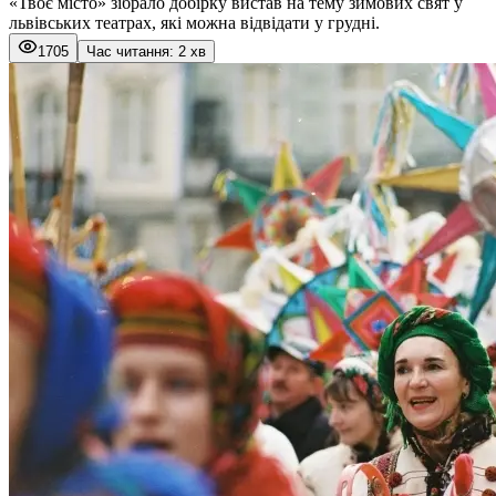
«
Твоє місто
» зібрало добірку вистав на тему зимових свят у
львівських театрах, які можна відвідати у грудні.
1705
Час читання: 2 хв