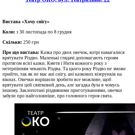
Вистава «Хочу снігу»
Коли:
з 30 листопада по 8 грудня
Скільки:
250 грн
Про що вистава:
Казка про двох овечок, котрі намагалися
врятувати Різдво. Маленькі глядачі допомагають героям
протягом всієї казки. Кметя і Нитя кожного року з
нетерпінням чекають Різдва. Та цього року Різдво не зможе
прийти, так як не має ані снігу, ані казкових візерунків на
вікнах. Овечки вирішили зробити все можливе, щоб
врятувати цей святковий день, але загадка була в чомусь
іншому. Заклопотані різдвяними приготуваннями, овечки
забули про найголовніше, про головного героя свята.