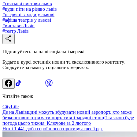
#
святкові вистави львів
#
куди піти на різдво львів
#
різдвяні заходи у львові
#
афіша театрів у львові
#
вистави Львів
#
театр Львів
Підписуйтесь на наші соціальні мережі
Будьте в курсі останніх новин та ексклюзивного контенту.
Слідкуйте за нами у соціальних мережах.
Читайте також
CityLife
Де на Львівщині можуть збудувати новий аеропорт, хто може
безкоштовно отримати портативні зарядні станції та якою буде
погода цього тижня. Ключове за 2 лютого
Нині 1 441 доба героїчного спротиву агресії рф.