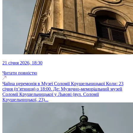
21 січня 2026, 18:30
Читати повністю
Чайна церемонія в Музеї Соломії Крушельницької Коли: 23
січня (п’ятниця) о 18:00. Де: Музично-меморіальний музей
Соломії Крушельницької у Львові (вул. Соломії
Крушельницької, 23)...