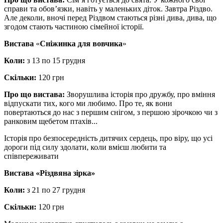
справи та обов’язки, навіть у маленьких діток. Завтра Різдво.
Але деколи, вночі перед Різдвом стаються різні дива, дива, що
згодом стають частиною сімейної історії.
Вистава
«
Сніжинка для вовчика
»
Коли:
з 13 по 15 грудня
Скільки:
120 грн
Про що вистава:
Зворушлива історія про дружбу, про вміння
відпускати тих, кого ми любимо. Про те, як вони
повертаються до нас з першим снігом, з першою зірочкою чи з
ранковим щебетом птахів...
Історія про безпосередність дитячих сердець, про віру, що усі
дороги під силу здолати, коли вмієш любити та
співпереживати
Вистава «Різдвяна зірка»
Коли:
з 21 по 27 грудня
Скільки:
120 грн