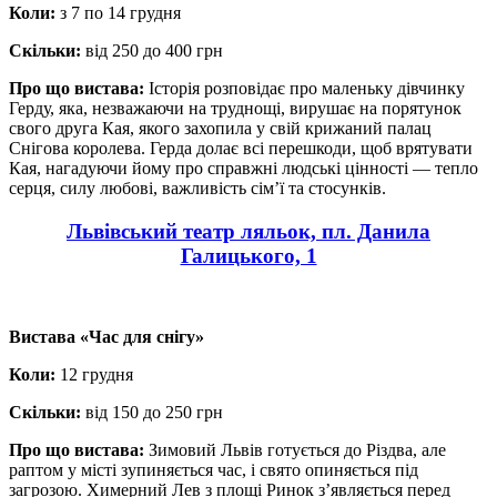
Коли:
з 7 по 14 грудня
Скільки:
від 250 до 400 грн
Про що вистава:
Історія розповідає про маленьку дівчинку
Герду, яка, незважаючи на труднощі, вирушає на порятунок
свого друга Кая, якого захопила у свій крижаний палац
Снігова королева. Герда долає всі перешкоди, щоб врятувати
Кая, нагадуючи йому про справжні людські цінності — тепло
серця, силу любові, важливість сім’ї та стосунків.
Львівський театр ляльок, пл. Данила
Галицького, 1
Вистава «Час для снігу»
Коли:
12 грудня
Скільки:
від 150 до 250 грн
Про що вистава:
Зимовий Львів готується до Різдва, але
раптом у місті зупиняється час, і свято опиняється під
загрозою. Химерний Лев з площі Ринок з’являється перед