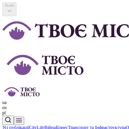
Львів
ua
en
pl
Усі публікації
CityLife
Війна
Бізнес
Транспорт та Інфраструктура
О