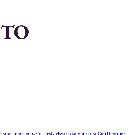
світа
Спорт
Здоровʼя
Lifestyle
Культура
Ініціативи
Світ
Політика