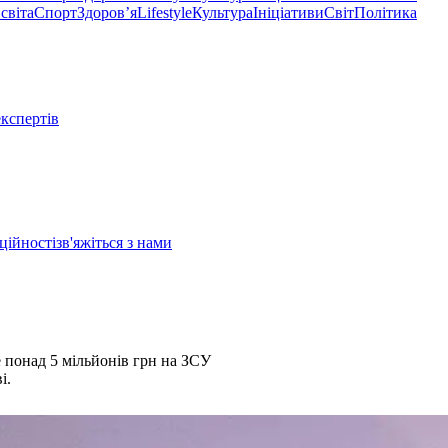
світа
Спорт
Здоровʼя
Lifestyle
Культура
Ініціативи
Світ
Політика
експертів
ційності
зв'яжіться з нами
е понад 5 мільйонів грн на ЗСУ
і.