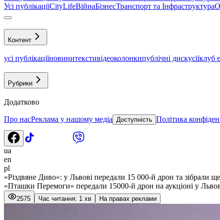
Усі публікації
CityLife
Війна
Бізнес
Транспорт та Інфраструктура
О
Контент
усі публікації
новини
тексти
відео
колонки
публічні дискусії
клуб 
Рубрики
Додатково
Про нас
Реклама у нашому медіа
Політика конфіден
Доступність
ua
en
pl
«Різдвяне Диво»: у Львові передали 15 000-й дрон та зібрали щ
«Пташки Перемоги» передали 15000-й дрон на аукціоні у Львов
2575
Час читання: 1 хв
На правах реклами