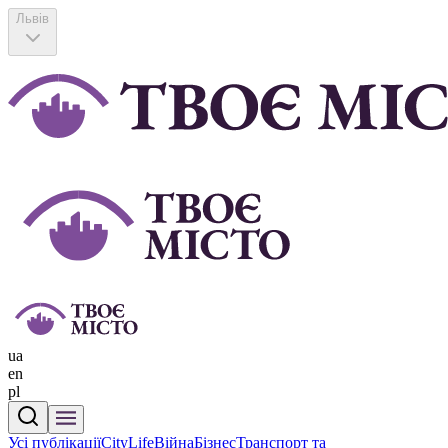
Львів
ua
en
pl
Усі публікації
CityLife
Війна
Бізнес
Транспорт та