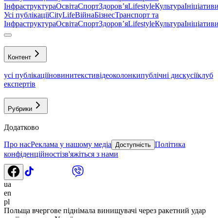
Інфраструктура
Освіта
Спорт
Здоровʼя
Lifestyle
Культура
Ініціатив
Усі публікації
CityLife
Війна
Бізнес
Транспорт та
Інфраструктура
Освіта
Спорт
Здоровʼя
Lifestyle
Культура
Ініціатив
Контент
усі публікації
новини
тексти
відео
колонки
публічні дискусії
клуб
експертів
Рубрики
Додатково
Про нас
Реклама у нашому медіа
Політика
Доступність
конфіденційності
зв'яжіться з нами
ua
en
pl
Польща вчергове піднімала винищувачі через ракетний удар