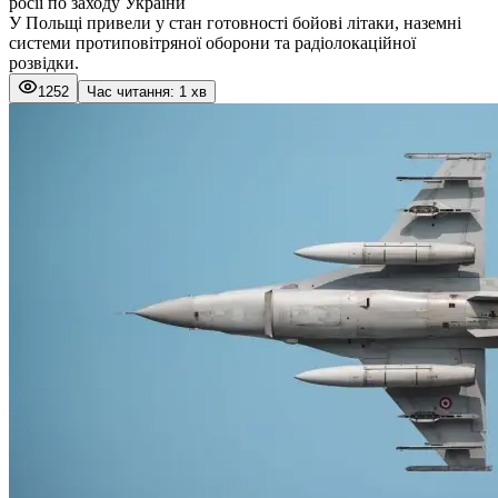
росії по заходу України
У Польщі привели у стан готовності бойові літаки, наземні
системи протиповітряної оборони та радіолокаційної
розвідки.
1252
Час читання: 1 хв