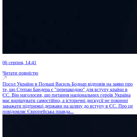
06 серпня, 14:41
Читати повністю
Посол України в Польщі Василь Боднар відповів на заяви про
те, що Степан Бандера є "перешкодою" для вступу країни в
ЄС. Він наголосив, що питання національних героїв Україна
має вирішувати самостійно, а історичні дискусії не повинні
заважати підтримці держави на шляху до вступу в ЄС. Про це
повідомляє Європейська правда...