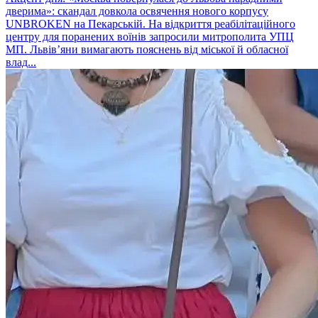
дверима»: скандал довкола освячення нового корпусу
UNBROKEN на Пекарській. На відкриття реабілітаційного
центру для поранених воїнів запросили митрополита УПЦ
МП. Львів’яни вимагають пояснень від міської й обласної
влад...