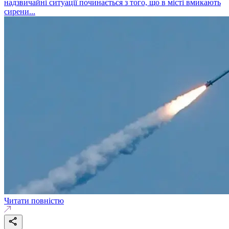
надзвичайні ситуації починається з того, що в місті вмикають
сирени...
Читати повністю