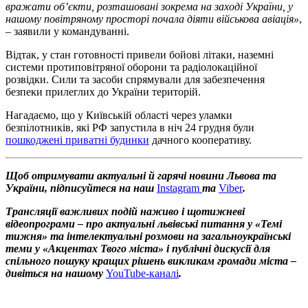
вражати об’єкти, розташовані зокрема на заході України, у
нашому повітряному просторі почала діяти військова авіація»
,
– заявили у командуванні.
Відтак, у стан готовності привели бойові літаки, наземні
системи протиповітряної оборони та радіолокаційної
розвідки. Сили та засоби спрямували для забезпечення
безпеки прилеглих до України територій.
Нагадаємо, що у Київській області через уламки
безпілотників, які РФ запустила в ніч 24 грудня були
пошкоджені приватні будинки
дачного кооперативу.
Щоб отримувати актуальні й гарячі новини Львова та
України, підписуйтеся на наш
Instagram
та
Viber
.
Трансляції важливих подій наживо і щотижневі
відеопрограми – про актуальні львівські питання у «Темі
тижня» та інтелектуальні розмови на загальноукраїнські
теми у «Акцентах Твого міста» і публічні дискусії для
спільного пошуку кращих рішень викликам громади міста –
дивіться на нашому
YouTube-каналі
.