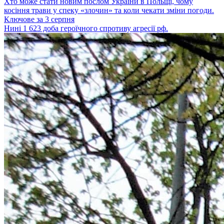
Хто може стати новим послом України в Польщі, чому
косіння трави у спеку «злочин» та коли чекати зміни погоди.
Ключове за 3 серпня
Нині 1 623 доба героїчного спротиву агресії рф.