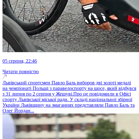
05 серпня, 22:46
Читати повністю
Львівський спортсмен Павло Баль виборов дві золоті медалі
на чемпіонаті Польщі з паравелоспорту на шосе, який відбувся
з 31 липня по 2 серпня у Жешуві.Про це повідомили в Офісі
спорту Львівської міської ради. У складі національної збірної
України Львівщину на змаганнях представляли Павло Баль та
Олег Йордан...