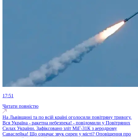
17:51
Читати повністю
На Львівщині та по всій країні оголосили повітряну тривогу.
Вся Україна - ракетна небезпека! - повідомили у Повітряних
Силах України. Зафіксовано зліт МіГ-31К з аеродрому
Саваслейка! Що означає звук сирен у місті? Оповіщення про