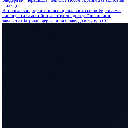
Бандера як "перешкода" для ЄС? Посол України дав відповідь
Польщі
Він наголосив, що питання національних героїв Україна має
вирішувати самостійно, а історичні дискусії не повинні
заважати підтримці держави на шляху до вступу в ЄС.