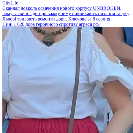
CityLife
Скандал довкола освячення нового корпусу UNBROKEN,
чому заяви влади про важку зиму викликають питання та де у
Львові тривають ремонти доріг. Ключове за 6 серпня
Нині 1 626 доба героїчного спротиву агресії рф.