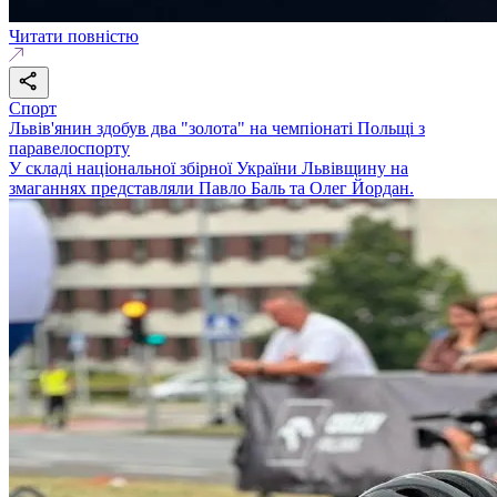
Читати повністю
Спорт
Львів'янин здобув два "золота" на чемпіонаті Польщі з
паравелоспорту
У складі національної збірної України Львівщину на
змаганнях представляли Павло Баль та Олег Йордан.