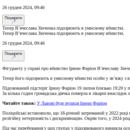
26 грудня 2024, 09:46
Поширити
Тепер В’ячеслава Зінченка підозрюють в умисному вбивстві.
Тепер В’ячеслава Зінченка підозрюють в умисному вбивстві.
26 грудня 2024, 09:46
Поширити
Фігуранту у справі про вбивство Ірини Фаріон В’ячеславу Зінч
Тепер його підозрюють в умисному вбивстві особи у зв’язку з 
Підозюваний підстеріг Ірину Фаріон 19 липня близько 19:20 у под
За кілька годин громадська діячка померла в лікарні внаслідо
Читайте також:
У Львові буде вулиця Ірини Фаріон
Поліцейські встановили, що 18-річний затриманий у 2022 році в
релігійну нетерпимість і дискримінацію. Окрім того, у 2024 роц
Під час перебування у цих групах у підозрюваного виникла осо