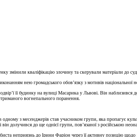
енку змінили кваліфікацію злочину та скерували матеріали до су
виконанням нею громадського обов’язку з мотивів національної н
вір’ї її будинку на вулиці Масарика у Львові. Він наблизився до 
к отриманого вогнепального поранення.
 одному з месенджерів став учасником групи, яка пропагує культ 
і він долучився до ще однієї групи, пов’язаної з російською нео
биста неприязнь до Ірини Фаріон через її активну позицію щодо 