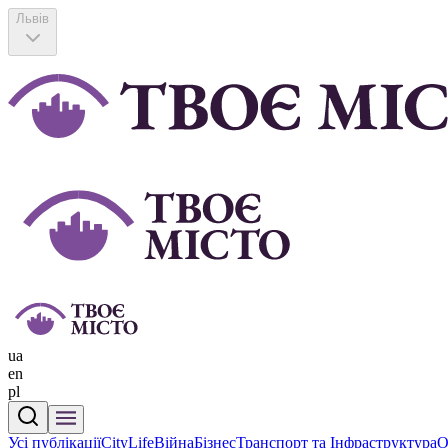
Львів
ua
en
pl
Усі публікації
CityLife
Війна
Бізнес
Транспорт та Інфраструктура
О