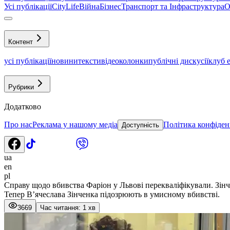
Усі публікації
CityLife
Війна
Бізнес
Транспорт та Інфраструктура
О
Контент
усі публікації
новини
тексти
відео
колонки
публічні дискусії
клуб 
Рубрики
Додатково
Про нас
Реклама у нашому медіа
Політика конфіден
Доступність
ua
en
pl
Справу щодо вбивства Фаріон у Львові перекваліфікували. Зінч
Тепер В’ячеслава Зінченка підозрюють в умисному вбивстві.
3669
Час читання: 1 хв