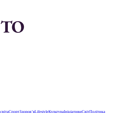
світа
Спорт
Здоровʼя
Lifestyle
Культура
Ініціативи
Світ
Політика