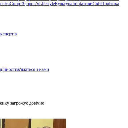
світа
Спорт
Здоровʼя
Lifestyle
Культура
Ініціативи
Світ
Політика
експертів
ційності
зв'яжіться з нами
енку загрожує довічне