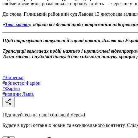
своїми діями вона розколювала народну єдність — через це у н
До слова, Галицький районний суд Львова 13 листопада залишив
«
Твоє місто
» зібрало всі деталі щодо затримання підозрюван
Щоб отримувати актуальні й гарячі новини Львова та Украї
Трансляції важливих подій наживо і щотижневі відеопрограм
Твого міста» і публічні дискусії для спільного пошуку кращи
#
Зінченко
#
вбивство Фаріон
#
Фаріон
#
новини Львів
Підписуйтесь на наші соціальні мережі
Будьте в курсі останніх новин та ексклюзивного контенту. Слід