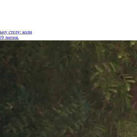
ьну стелу: коли
19 липня.