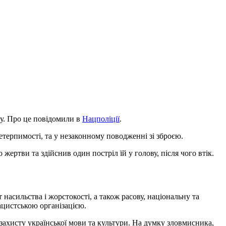
ду. Про це повідомили в
Нацполіції
.
етерпимості, та у незаконному поводженні зі зброєю.
жертви та здійснив один постріл їй у голову, після чого втік.
насильства і жорстокості, а також расову, національну та
нацистською організацією.
захисту української мови та культури. На думку зловмисника,