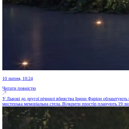
10 липня, 10:24
Читати повністю
У Львові до другої річниці вбивства Ірини Фаріон облаштують
мистецька меморіальна стела. Відкрити простір планують 19 лип