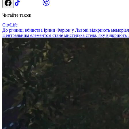
Читайте також
CityLife
До річниці вбивства Ірини Фаріон у Львові відкриють меморіал
Центральним елементом стане мистецька стела, яку відкриють 