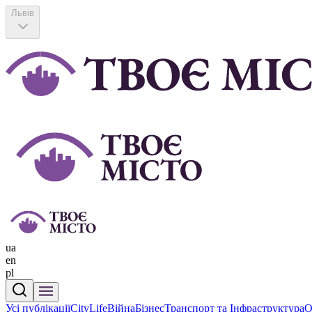
Львів
ua
en
pl
Усі публікації
CityLife
Війна
Бізнес
Транспорт та Інфраструктура
О