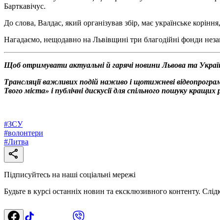
Барткавічус.
До слова, Валдас, який організував збір, має українське корінн
Нагадаємо, нещодавно на Львівщині три благодійні фонди неза
Щоб отримувати актуальні й гарячі новини Львова та Украї
Трансляції важливих подій наживо і щотижневі відеопрограм
Твого міста» і публічні дискусії для спільного пошуку кращи
#
ЗСУ
#
волонтери
#
Литва
Підписуйтесь на наші соціальні мережі
Будьте в курсі останніх новин та ексклюзивного контенту. Слід