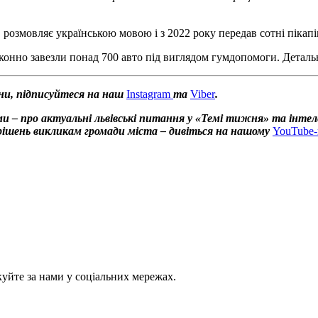
я, розмовляє українською мовою і з 2022 року передав сотні пікап
конно завезли понад 700 авто під виглядом гумдопомоги. Деталь
ни, підписуйтеся на наш
Instagram
та
Viber
.
и – про актуальні львівські питання у «Темі тижня» та інтел
х рішень викликам громади міста – дивіться на нашому
YouTube-
куйте за нами у соціальних мережах.