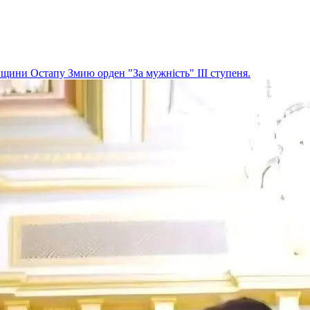
ини Остапу Змию орден "За мужність" ІІІ ступеня.