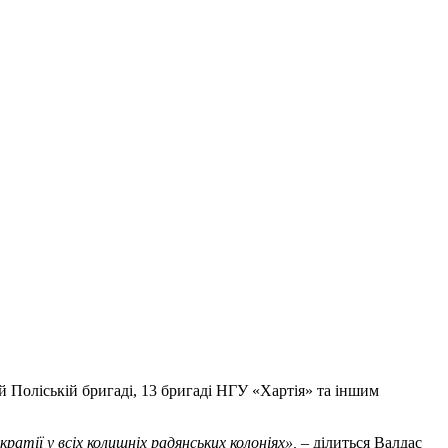
й Поліській бригаді, 13 бригаді НГУ «Хартія» та іншим
атії у всіх колишніх радянських колоніях»,
– ділиться Валдас