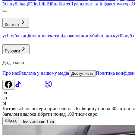
Усі публікації
CityLife
Війна
Бізнес
Транспорт та Інфраструктура
О
Контент
усі публікації
новини
тексти
відео
колонки
публічні дискусії
клуб 
Рубрики
Додатково
Про нас
Реклама у нашому медіа
Політика конфіден
Доступність
ua
en
pl
Литовські волонтери привезли на Львівщину понад 30 авто дл
Загалом вдалося зібрати понад 100 тисяч євро.
663
Час читання: 1 хв