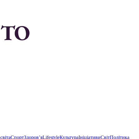
світа
Спорт
Здоровʼя
Lifestyle
Культура
Ініціативи
Світ
Політика