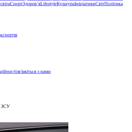
світа
Спорт
Здоровʼя
Lifestyle
Культура
Ініціативи
Світ
Політика
експертів
ційності
зв'яжіться з нами
я ЗСУ