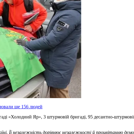
уювали ще 156 людей
игаді «Холодний Яр», 3 штурмовій бригаді, 95 десантно-штурмові
ні. Її незалежність дорівнює незалежності й процвітанню демокр