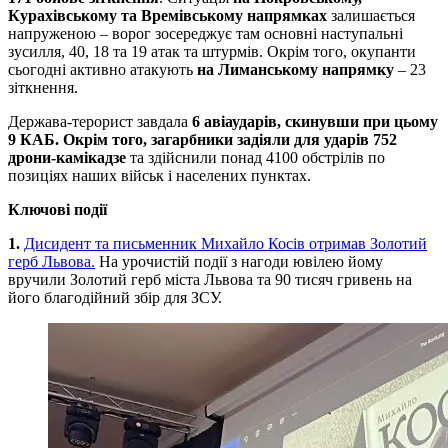
Курахівському та Времівському напрямках
залишається
напруженою – ворог зосереджує там основні наступальні
зусилля, 40, 18 та 19 атак та штурмів. Окрім того, окупанти
сьогодні активно атакують
на Лиманському напрямку
– 23
зіткнення.
Держава-терорист завдала
6 авіаударів, скинувши при цьому
9 КАБ. Окрім того, загарбники задіяли для ударів 752
дрони-камікадзе
та здійснили понад 4100 обстрілів по
позиціях наших військ і населених пунктах.
Ключові події
1.
Дисидент та письменник Михайло Косів отримав Золотий
герб Львова.
На урочистій події з нагоди ювілею йому
вручили Золотий герб міста Львова та 90 тисяч гривень на
його благодійний збір для ЗСУ.