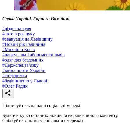
Слава Україні. Гарного Вам дня!
#
різдвяна куля
#
авто в розшуку
#
евакуація на Львівщину
#
Новий рік Галичина
#
Михайло Косів
#
паркувальні абонементи львів
#
одяг для бездомних
#
Держспецзв’язку
#
війна проти України
#
єпідтримка
#
будівництво у Львові
#
Олег Радик
Підписуйтесь на наші соціальні мережі
Будьте в курсі останніх новин та ексклюзивного контенту.
Слідкуйте за нами у соціальних мережах.