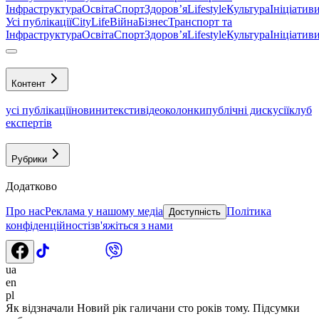
Інфраструктура
Освіта
Спорт
Здоровʼя
Lifestyle
Культура
Ініціатив
Усі публікації
CityLife
Війна
Бізнес
Транспорт та
Інфраструктура
Освіта
Спорт
Здоровʼя
Lifestyle
Культура
Ініціатив
Контент
усі публікації
новини
тексти
відео
колонки
публічні дискусії
клуб
експертів
Рубрики
Додатково
Про нас
Реклама у нашому медіа
Політика
Доступність
конфіденційності
зв'яжіться з нами
ua
en
pl
Як відзначали Новий рік галичани сто років тому. Підсумки