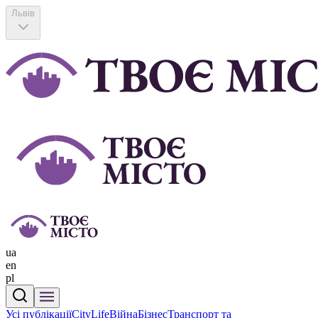
Львів
ua
en
pl
Усі публікації
CityLife
Війна
Бізнес
Транспорт та