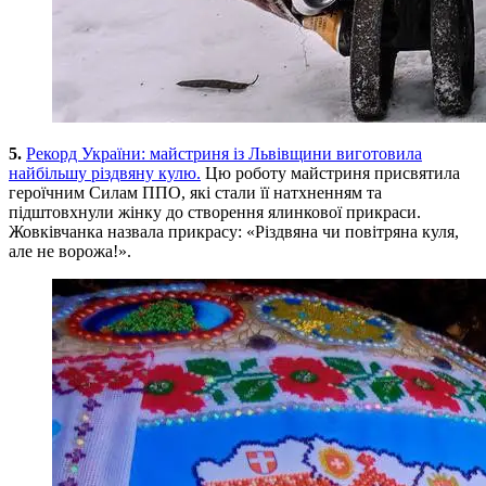
5.
Рекорд України: майстриня із Львівщини виготовила
найбільшу різдвяну кулю.
Цю роботу майстриня присвятила
героїчним Силам ППО, які стали її натхненням та
підштовхнули жінку до створення ялинкової прикраси.
Жовківчанка назвала прикрасу: «Різдвяна чи повітряна куля,
але не ворожа!».