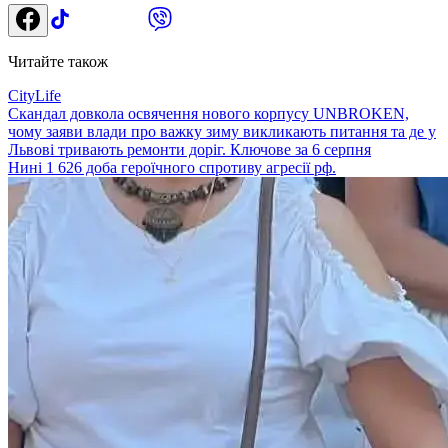
Читайте також
CityLife
Скандал довкола освячення нового корпусу UNBROKEN,
чому заяви влади про важку зиму викликають питання та де у
Львові тривають ремонти доріг. Ключове за 6 серпня
Нині 1 626 доба героїчного спротиву агресії рф.