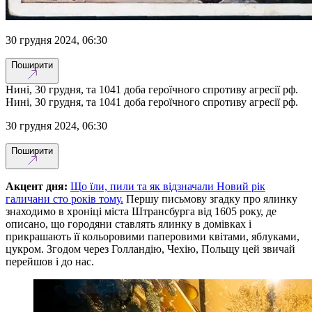
30 грудня 2024, 06:30
Поширити
Нині, 30 грудня, та 1041 доба героїчного спротиву агресії рф.
Нині, 30 грудня, та 1041 доба героїчного спротиву агресії рф.
30 грудня 2024, 06:30
Поширити
Акцент дня:
Що їли, пили та як відзначали Новий рік
галичани сто років тому.
Першу письмову згадку про ялинку
знаходимо в хроніці міста Штрансбурга від 1605 року, де
описано, що городяни ставлять ялинку в домівках і
прикрашають її кольоровими паперовими квітами, яблуками,
цукром. Згодом через Голландію, Чехію, Польщу цей звичай
перейшов і до нас.