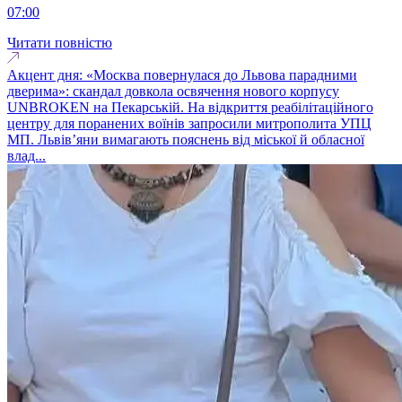
07:00
Читати повністю
Акцент дня: «Москва повернулася до Львова парадними
дверима»: скандал довкола освячення нового корпусу
UNBROKEN на Пекарській. На відкриття реабілітаційного
центру для поранених воїнів запросили митрополита УПЦ
МП. Львів’яни вимагають пояснень від міської й обласної
влад...