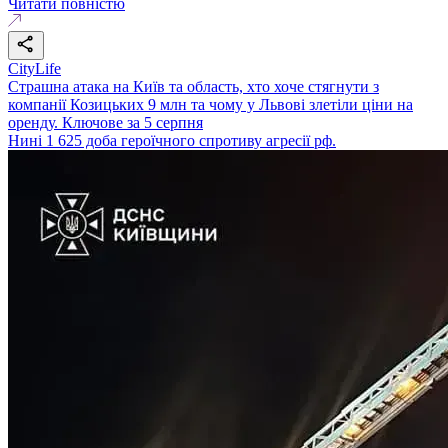
Читати повністю
CityLife
Страшна атака на Київ та область, хто хоче стягнути з
компанії Козицьких 9 млн та чому у Львові злетіли ціни на
оренду. Ключове за 5 серпня
Нині 1 625 доба героїчного спротиву агресії рф.