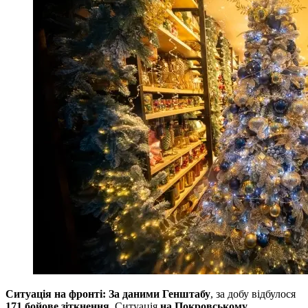
Ситуація на фронті: За даними Генштабу
, за добу відбулося
171 бойове зіткнення
. Ситуація
на Покровському,