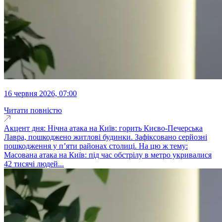
16 червня 2026, 07:00
Читати повністю
Акцент дня: Нічна атака на Київ: горить Києво-Печерська
Лавра, пошкоджено житлові будинки. Зафіксовано серйозні
пошкодження у п’яти районах столиці. На цю ж тему:
Масована атака на Київ: під час обстрілу в метро укривалися
42 тисячі людей...