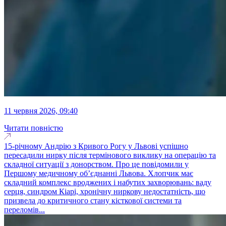
11 червня 2026, 09:40
Читати повністю
15-річному Андрію з Кривого Рогу у Львові успішно
пересадили нирку після термінового виклику на операцію та
складної ситуації з донорством. Про це повідомили у
Першому медичному об’єднанні Львова. Хлопчик має
складний комплекс вроджених і набутих захворювань: ваду
серця, синдром Кіарі, хронічну ниркову недостатність, що
призвела до критичного стану кісткової системи та
переломів...