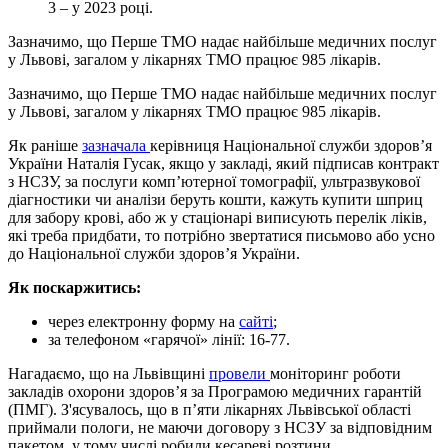
3 – у 2023 році.
Зазначимо, що Перше ТМО надає найбільше медичних послуг
у Львові, загалом у лікарнях ТМО працює 985 лікарів.
Зазначимо, що Перше ТМО надає найбільше медичних послуг
у Львові, загалом у лікарнях ТМО працює 985 лікарів.
Як раніше
зазначала
керівниця Національної служби здоров’я
України Наталія Гусак, якщо у закладі, який підписав контракт
з НСЗУ, за послуги комп’ютерної томографії, ультразвукової
діагностики чи аналізи беруть кошти, кажуть купити шприц
для забору крові, або ж у стаціонарі виписують перелік ліків,
які треба придбати, то потрібно звертатися письмово або усно
до Національної служби здоров’я України.
Як поскаржитись:
через електронну форму на
сайті
;
за телефоном «гарячої» лінії: 16-77.
Нагадаємо, що на Львівщині
провели
моніторинг роботи
закладів охорони здоров’я за Програмою медичних гарантій
(ПМГ). З'ясувалось, що в пʼяти лікарнях Львівської області
приймали пологи, не маючи договору з НСЗУ за відповідним
пакетом, у тому числі робили кесареві розтини.