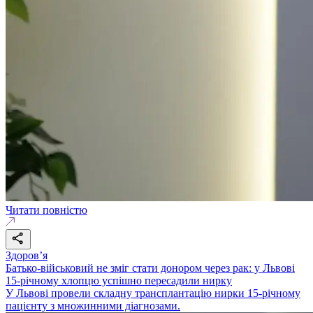
Читати повністю
Здоровʼя
Батько-військовий не зміг стати донором через рак: у Львові
15-річному хлопцю успішно пересадили нирку
У Львові провели складну трансплантацію нирки 15-річному
пацієнту з множинними діагнозами.