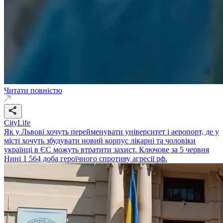
Читати повністю
CityLife
Як у Львові хочуть перейменувати університет і аеропорт, де у
місті хочуть збудувати новий корпус лікарні та чоловіки
українці в ЄС можуть втратити захист. Ключове за 5 червня
Нині 1 564 доба героїчного спротиву агресії рф.