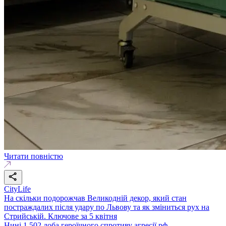
Читати повністю
CityLife
На скільки подорожчав Великодній декор, який стан
постраждалих після удару по Львову та як зміниться рух на
Стрийській. Ключове за 5 квітня
Нині 1 502 доба героїчного спротиву агресії рф.