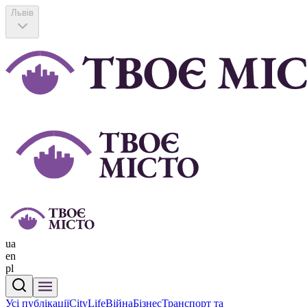
Львів
ua
en
pl
Усі публікації
CityLife
Війна
Бізнес
Транспорт та