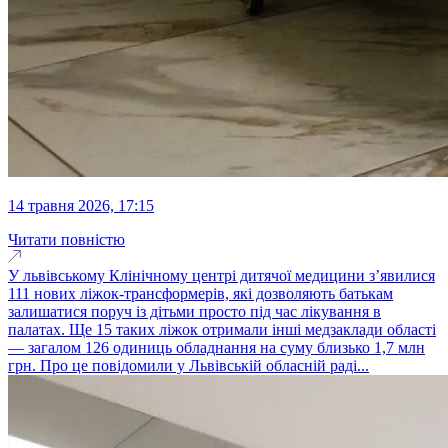
14 травня 2026, 17:15
Читати повністю
У львівському Клінічному центрі дитячої медицини з’явилися
111 нових ліжок-трансформерів, які дозволяють батькам
залишатися поруч із дітьми просто під час лікування в
палатах. Ще 15 таких ліжок отримали інші медзаклади області
— загалом 126 одиниць обладнання на суму близько 1,7 млн
грн. Про це повідомили у Львівській обласній раді...