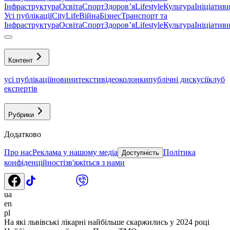
Інфраструктура
Освіта
Спорт
Здоровʼя
Lifestyle
Культура
Ініціатив
Усі публікації
CityLife
Війна
Бізнес
Транспорт та
Інфраструктура
Освіта
Спорт
Здоровʼя
Lifestyle
Культура
Ініціатив
Контент
усі публікації
новини
тексти
відео
колонки
публічні дискусії
клуб
експертів
Рубрики
Додатково
Про нас
Реклама у нашому медіа
Політика
Доступність
конфіденційності
зв'яжіться з нами
ua
en
pl
На які львівські лікарні найбільше скаржились у 2024 році