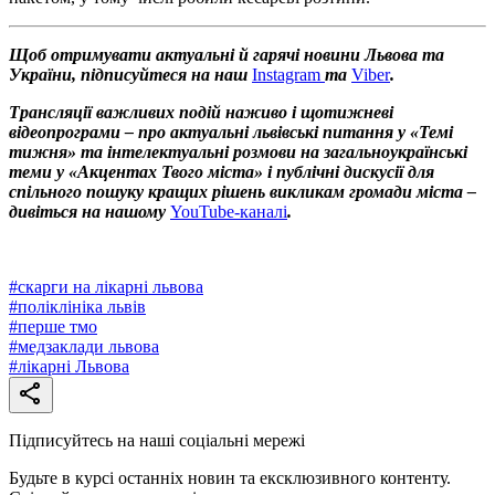
Щоб отримувати актуальні й гарячі новини Львова та
України, підписуйтеся на наш
Instagram
та
Viber
.
Трансляції важливих подій наживо і щотижневі
відеопрограми – про актуальні львівські питання у «Темі
тижня» та інтелектуальні розмови на загальноукраїнські
теми у «Акцентах Твого міста» і публічні дискусії для
спільного пошуку кращих рішень викликам громади міста –
дивіться на нашому
YouTube-каналі
.
#
скарги на лікарні львова
#
поліклініка львів
#
перше тмо
#
медзаклади львова
#
лікарні Львова
Підписуйтесь на наші соціальні мережі
Будьте в курсі останніх новин та ексклюзивного контенту.