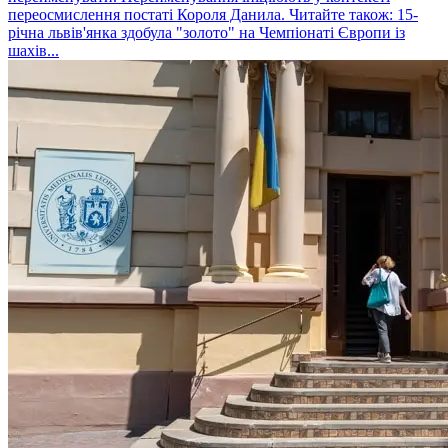
переосмислення постаті Короля Данила. Читайте також: 15-
річна львів'янка здобула "золото" на Чемпіонаті Європи із
шахів...