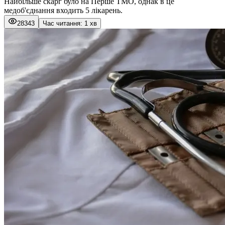
Найбільше скарг було на Перше ТМО, однак в це
медоб'єднання входить 5 лікарень.
28343
Час читання: 1 хв