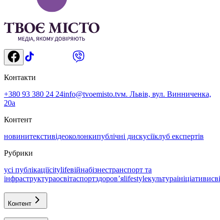
Контакти
+380 93 380 24 24
info@tvoemisto.tv
м. Львів, вул. Винниченка,
20а
Контент
новини
тексти
відео
колонки
публічні дискусії
клуб експертів
Рубрики
усі публікації
citylife
війна
бізнес
транспорт та
інфраструктура
освіта
спорт
здоровʼя
lifestyle
культура
ініціативи
св
Контент