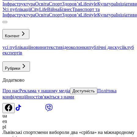
Інфраструктура
Освіта
Спорт
Здоровʼя
Lifestyle
Культура
Ініціатив
Усі публікації
CityLife
Війна
Бізнес
Транспорт та
Інфраструктура
Освіта
Спорт
Здоровʼя
Lifestyle
Культура
Ініціатив
Контент
усі публікації
новини
тексти
відео
колонки
публічні дискусії
клуб
експертів
Рубрики
Додатково
Про нас
Реклама у нашому медіа
Політика
Доступність
конфіденційності
зв'яжіться з нами
ua
en
pl
Львівські спортсмени вибороли два «срібла» на міжнародному