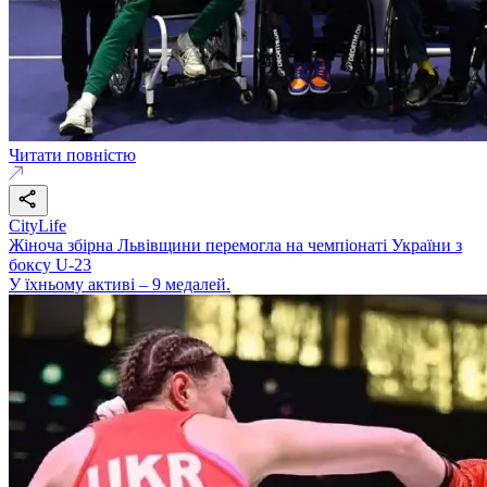
Читати повністю
CityLife
Жіноча збірна Львівщини перемогла на чемпіонаті України з
боксу U-23
У їхньому активі – 9 медалей.