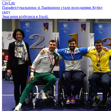
CityLife
Парафехтувальники зі Львівщини стали володарями Кубку
світу
Змагання відбулися в Італії.