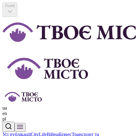
Львів
ua
en
pl
Усі публікації
CityLife
Війна
Бізнес
Транспорт та