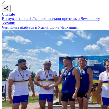
CityLife
Веслувальники зі Львівщини стали призерами Чемпіонату
України
Чемпіонат відбувся в Умані, що на Черкащині.