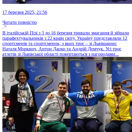
17 березня 2025, 21:56
Читати повністю
В італійській Пізі з 3 до 16 березня тривали змагання й зібрали
парафехтувальників з 22 країн світу. Україну представляли 12
спортсменів та спортсменок, з яких троє – зі Львівщини:
Наталя Морквич, Антон Дацко та Андрій Демчук. Усі троє
атлетів зі Львівської області повертаються з нагородами...