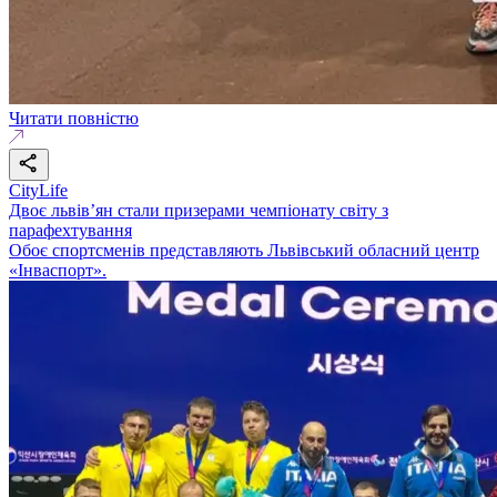
Читати повністю
CityLife
Двоє львів’ян стали призерами чемпіонату світу з
парафехтування
Обоє спортсменів представляють Львівський обласний центр
«Інваспорт».