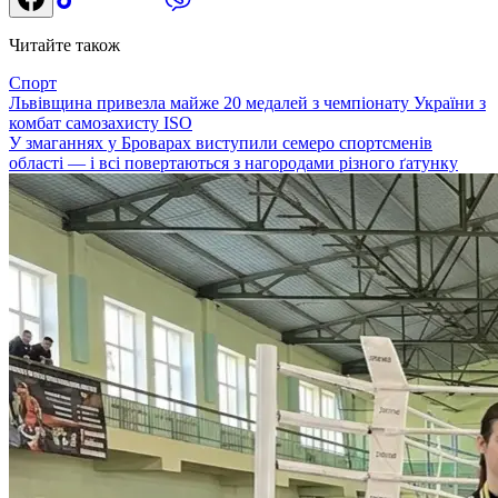
Читайте також
Спорт
Львівщина привезла майже 20 медалей з чемпіонату України з
комбат самозахисту ISO
У змаганнях у Броварах виступили семеро спортсменів
області — і всі повертаються з нагородами різного ґатунку