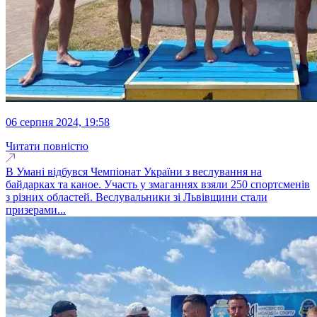
06 серпня 2024, 19:58
Читати повністю
В Умані відбувся Чемпіонат України з веслування на
байдарках та каное. Участь у змаганнях взяли 250 спортсменів
з різних областей. Веслувальники зі Львівщини стали
призерами...