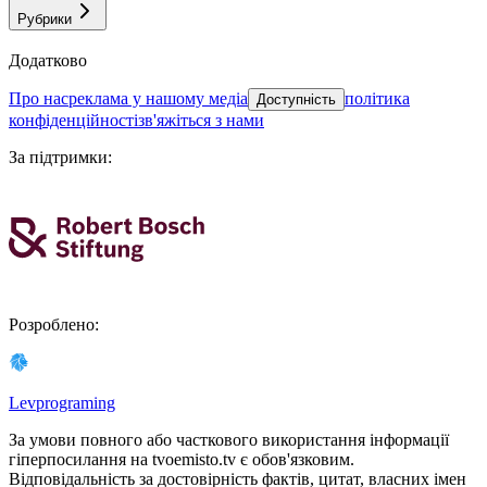
Рубрики
Додатково
про нас
реклама у нашому медіа
політика
Доступність
конфіденційності
зв'яжіться з нами
За підтримки
:
Розроблено
:
Levprograming
За умови повного або часткового використання iнформацiї
гіперпосилання на tvoemisto.tv є обов'язковим.
Відповідальність за достовірність фактів, цитат, власних імен