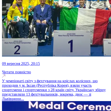
09 вересня 2025, 20:15
Читати повністю
У чемпіонаті світу з фехтування на кріслах колісних, що
проходив у м. Іксан (Республіка Корея), взяли участь
спортсмени і спортсменки з 28 країн світу. Українську збірну
представляли 13 фехтувальників, зокрема, двоє — зі
Львівщини...