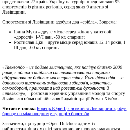
представляли 27 країн. Україну на турнірі представляли 95
спортсменів із різних регіонів, серед яких 9 атлетів зі
Львівщини.
Спортсмени зі Львівщини здобули два «срібла». Зокрема:
Ірина Муха – друге місце серед жінок у категорії
«дорослі», І-VI дан, -50 кг, спаринг;
Ростислав Ціж – друге місце серед юнаків 12-14 років, І-
III дан, -60 кг, спаринг.
«Таеквондо – це бойове мистецтво, яке налічує близько 2000
років, є одним з найбільш систематизованих і науково
обґрунтованих бойових мистецтв світу. Його філософія – за
допомогою тренувань зміцнювати здоров'я, навчатись
самообороні, працювати над розвитком духовності й
інтелекту», –
розповів керівник управління молоді та спорту
Львівської обласної військової адміністрації Роман Хімʼяк.
Читайте також:
Борець Юрій Ідзінський зі Львівщини здобув
бронзу на міжнародному турнірі з боротьби
Зазначимо, що турнір «Open Dutch» є одним із
найпрестижніших у світі таеквондо, де щороку змагаються