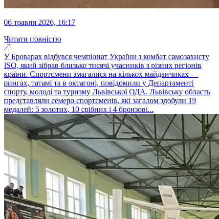
06 травня 2026, 16:17
Читати повністю
У Броварах відбувся чемпіонат України з комбат самозахисту
ISO, який зібрав близько тисячі учасників з різних регіонів
країни. Спортсмени змагалися на кількох майданчиках —
рингах, татамі та в октагоні, повідомили у Департаменті
спорту, молоді та туризму Львівської ОДА. Львівську область
представляли семеро спортсменів, які загалом здобули 19
медалей: 5 золотих, 10 срібних і 4 бронзові...