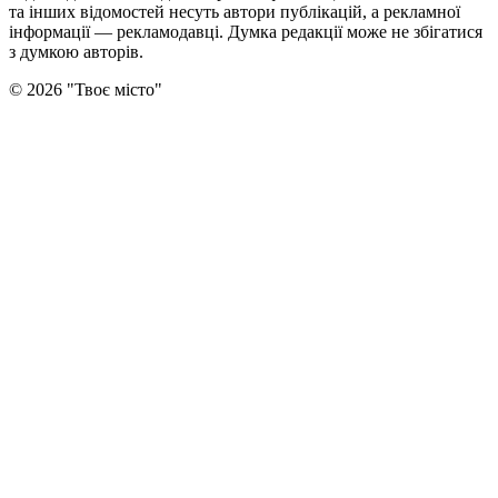
та інших відомостей несуть автори публікацій, а рекламної
інформації — рекламодавці. Думка редакцiї може не збiгатися
з думкою авторiв.
©
2026
"
Твоє місто
"