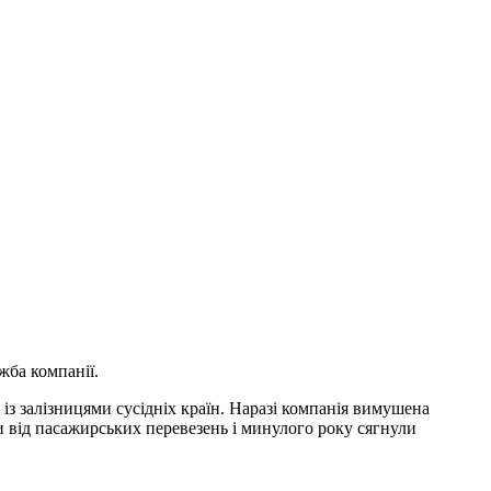
жба компанії.
із залізницями сусідніх країн. Наразі компанія вимушена
и від пасажирських перевезень і минулого року сягнули