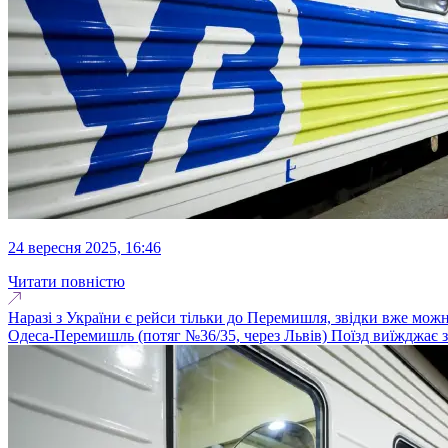
24 вересня 2025, 16:46
Читати повністю
Наразі з України є рейси тільки до Перемишля, звідки вже можн
Одеса-Перемишль (потяг №36/35, через Львів) Поїзд виїжджає з 