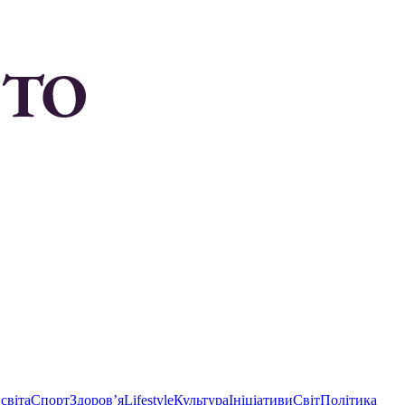
світа
Спорт
Здоровʼя
Lifestyle
Культура
Ініціативи
Світ
Політика