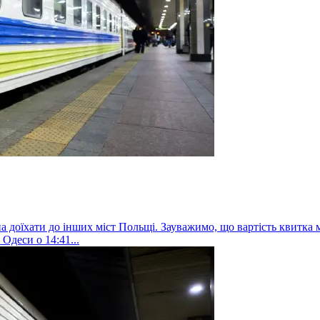
а доїхати до інших міст Польщі. Зауважимо, що вартість квитка 
Одеси о 14:41...