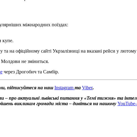
пулярніших міжнародних поїздах:
и купе.
у та на офіційному сайті Укрзалізниці на вказані рейси у лютому
а Молдови не зміниться.
ме
через Дрогобич та Самбір.
ни, підписуйтеся на наш
Instagram
та
Viber
.
и – про актуальні львівські питання у «Темі тижня» та інтел
х рішень викликам громади міста – дивіться на нашому
YouTube-