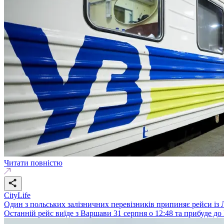
Читати повністю
CityLife
Один з польських залізничних перевізників припиняє рейси і
Останній рейс виїде з Варшави 31 серпня о 12:48 та прибуде до