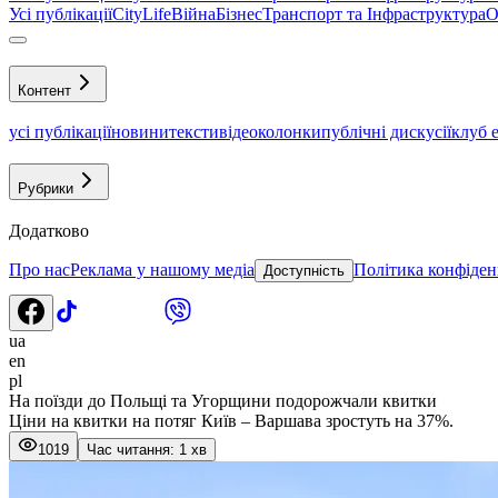
Усі публікації
CityLife
Війна
Бізнес
Транспорт та Інфраструктура
О
Контент
усі публікації
новини
тексти
відео
колонки
публічні дискусії
клуб 
Рубрики
Додатково
Про нас
Реклама у нашому медіа
Політика конфіден
Доступність
ua
en
pl
На поїзди до Польщі та Угорщини подорожчали квитки
Ціни на квитки на потяг Київ – Варшава зростуть на 37%.
1019
Час читання: 1 хв