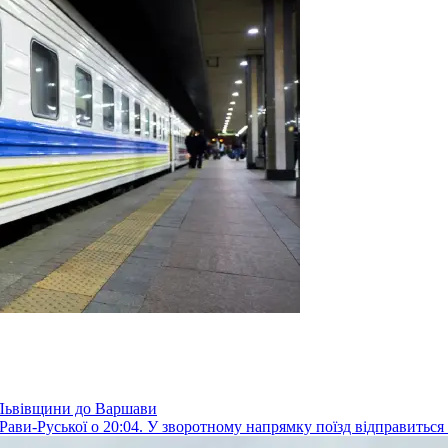
з Львівщини до Варшави
 Рави-Руської о 20:04. У зворотному напрямку поїзд відправиться 