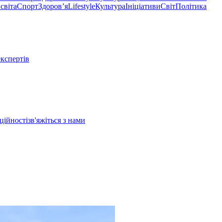
світа
Спорт
Здоровʼя
Lifestyle
Культура
Ініціативи
Світ
Політика
експертів
ційності
зв'яжіться з нами