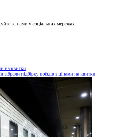
куйте за нами у соціальних мережах.
ни на квитки
и зібрали підбірку поїздів з цінами на квитки.