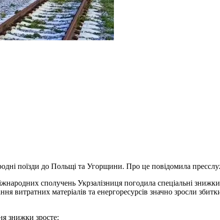
родні поїзди до Польщі та Угорщини. Про це повідомила пресслу
міжнародних сполучень Укрзалізниця погодила спеціальні знижки 
ння витратних матеріалів та енергоресурсів значно зросли збитк
ня знижки зросте: