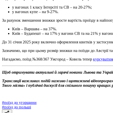
у вагонах 1 класу Інтерсіті та СВ – на 20-27%;
у вагонах купе – на 9-27%.
За рахунок зменшення знижки зросте вартість проїзду в найпо
Київ – Варшава – на 37%.
Київ – Будапешт – на 17% у вагони СВ та на 21% у вагон
До 31 січня 2025 року включно оформлення квитків у застосунк
Зазначимо, що при цьому розмір знижки на поїзди до Австрії т
Нагадаємо, поїзд №368/367 Ужгород – Ковель тепер
курсувати
Щоб отримувати актуальні й гарячі новини Львова та Украї
Трансляції важливих подій наживо і щотижневі відеопрограм
Твого міста» і публічні дискусії для спільного пошуку кращи
#
поїзд до угорщини
#
поїзд до польщі