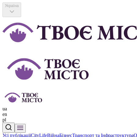
Україна
ua
en
pl
Усі публікації
CityLife
Війна
Бізнес
Транспорт та Інфраструктура
О