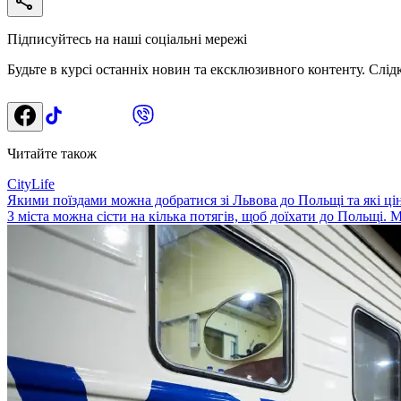
Підписуйтесь на наші соціальні мережі
Будьте в курсі останніх новин та ексклюзивного контенту. Слід
Читайте також
CityLife
Якими поїздами можна добратися зі Львова до Польщі та які ці
З міста можна сісти на кілька потягів, щоб доїхати до Польщі. М