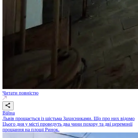
Читати повністю
Війна
Львів прощається із шістьма Захисниками. Що про них відомо
Цього дня у місті проведуть два чини похору та дві церемонії
прощання на площі Ринок.