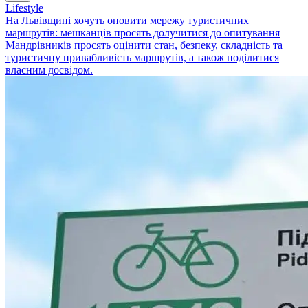
Lifestyle
На Львівщині хочуть оновити мережу туристичних
маршрутів: мешканців просять долучитися до опитування
Мандрівників просять оцінити стан, безпеку, складність та
туристичну привабливість маршрутів, а також поділитися
власним досвідом.