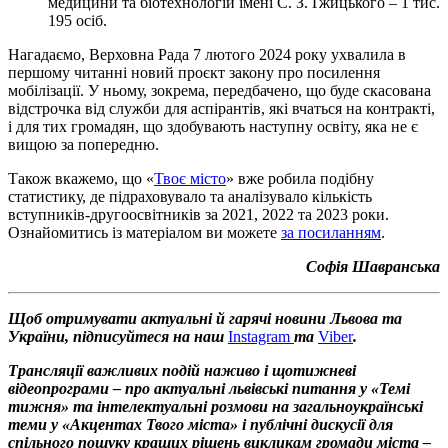
медицини та біотехнологій імені С. З. Ґжицького – 1 тис.
195 осіб.
Нагадаємо, Верховна Рада 7 лютого 2024 року ухвалила в
першому читанні новий проєкт закону про посилення
мобілізації. У ньому, зокрема, передбачено, що буде скасована
відстрочка від служби для аспірантів, які вчаться на контракті,
і для тих громадян, що здобувають наступну освіту, яка не є
вищою за попередню.
Також вкажемо, що «
Твоє місто
» вже робила подібну
статистику, де підраховувало та аналізувало кількість
вступників-другоосвітників за 2021, 2022 та 2023 роки.
Ознайомитись із матеріалом ви можете
за посиланням
.
Софія Шавранська
Щоб отримувати актуальні й гарячі новини Львова та
України, підписуйтеся на наш
Instagram
та
Viber
.
Трансляції важливих подій наживо і щотижневі
відеопрограми – про актуальні львівські питання у «Темі
тижня» та інтелектуальні розмови на загальноукраїнські
теми у «Акцентах Твого міста» і публічні дискусії для
спільного пошуку кращих рішень викликам громади міста –