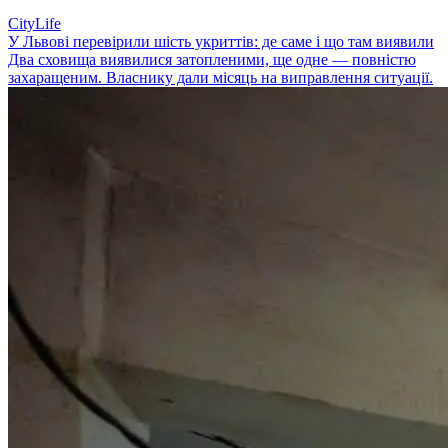
CityLife
У Львові перевірили шість укриттів: де саме і що там виявили
Два сховища виявилися затопленими, ще одне — повністю
захаращеним. Власнику дали місяць на виправлення ситуації.