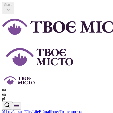
Львів
ua
en
pl
Усі публікації
CityLife
Війна
Бізнес
Транспорт та