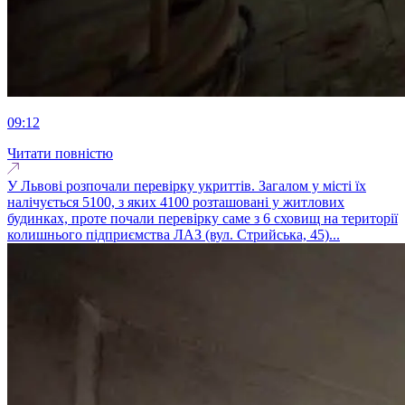
09:12
Читати повністю
У Львові розпочали перевірку укриттів. Загалом у місті їх
налічується 5100, з яких 4100 розташовані у житлових
будинках, проте почали перевірку саме з 6 сховищ на території
колишнього підприємства ЛАЗ (вул. Стрийська, 45)...