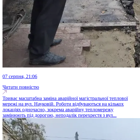
07 серпня, 21:06
Читати повністю
Триває масштабна заміна аварійної магістральної теплової
мережі на вул. Науковій. Роботи відбуваються на кількох
локаціях одночасно, зокрема аварійну тепломережу
замінюють під дорогою, неподалік перехрестя з вул...