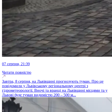
07 серпня, 21:39
Читати повністю
Завтра, 8 серпня, на Львівщині прогнозують туман. Про це
повідомили у Львівському регіональному центрі з
гідрометеорології. Вночі та вранці на Львівщині місцями та у
Львові буде туман видимістю 200 – 500 м...