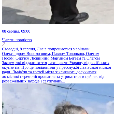
08 серпня, 09:00
Читати повністю
Сьогодні, 8 серпня, Львів попрощається з воїнами
Олександром Ворокосовим, Павлом Толопкою, Олегом
Носом, Сергієм Лісіциним, Марʼяном Бегеєм та Олегом
Заяцем, які віддали життя, захищаючи Україну від російських
окупантів. Про це повідомили у пресслужбі Львівської міської
ради. Львів’ян та гостей міста закликають долучитися
до міської церемонії прощання та утриматися в цей час від
розважальних заходів і святкувань...