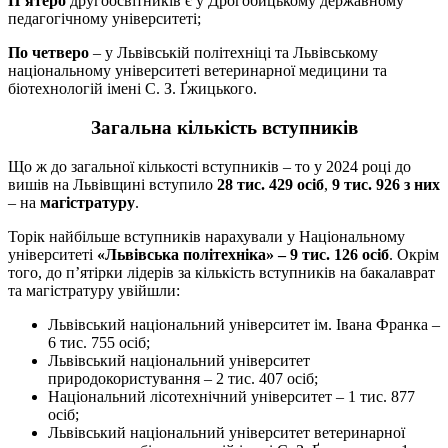
П’ятеро
другоосвітників є у Дрогобицькому державному
педагогічному університеті;
По четверо
– у Львівській політехніці та Львівському
національному університеті ветеринарної медицини та
біотехнологій імені С. З. Ґжицького.
Загальна кількість вступників
Що ж до загальної кількості вступників – то у 2024 році до
вишів на Львівщині вступило
28 тис. 429 осіб
,
9 тис. 926 з них
– на
магістратуру
.
Торік найбільше вступників нарахували у Національному
університеті
«Львівська політехніка» – 9 тис. 126 осіб
. Окрім
того, до п’ятірки лідерів за кількість вступників на бакалаврат
та магістратуру увійшли:
Львівський національний університет ім. Івана Франка –
6 тис. 755 осіб;
Львівський національний університет
природокористування – 2 тис. 407 осіб;
Національний лісотехнічний університет – 1 тис. 877
осіб;
Львівський національний університет ветеринарної