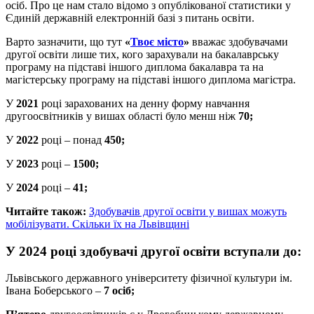
осіб. Про це нам стало відомо з опублікованої статистики у
Єдиній державній електронній базі з питань освіти.
Варто зазначити, що тут
«
Твоє місто
»
вважає здобувачами
другої освіти лише тих, кого зарахували на бакалаврську
програму на підставі іншого диплома бакалавра та на
магістерську програму на підставі іншого диплома магістра.
У
2021
році зарахованих на денну форму навчання
другоосвітників у вишах області було менш ніж
70;
У
2022
році – понад
450;
У
2023
році –
1500;
У
2024
році –
41;
Читайте також:
Здобувачів другої освіти у вишах можуть
мобілізувати. Скільки їх на Львівщині
У 2024 році здобувачі другої освіти вступали до:
Львівського державного університету фізичної культури ім.
Івана Боберського –
7 осіб;