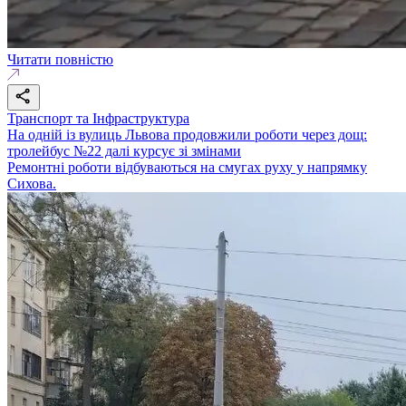
Читати повністю
Транспорт та Інфраструктура
На одній із вулиць Львова продовжили роботи через дощ:
тролейбус №22 далі курсує зі змінами
Ремонтні роботи відбуваються на смугах руху у напрямку
Сихова.