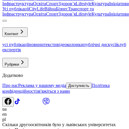
Інфраструктура
Освіта
Спорт
Здоровʼя
Lifestyle
Культура
Ініціатив
Усі публікації
CityLife
Війна
Бізнес
Транспорт та
Інфраструктура
Освіта
Спорт
Здоровʼя
Lifestyle
Культура
Ініціатив
Контент
усі публікації
новини
тексти
відео
колонки
публічні дискусії
клуб
експертів
Рубрики
Додатково
Про нас
Реклама у нашому медіа
Політика
Доступність
конфіденційності
зв'яжіться з нами
ua
en
pl
Скільки другоосвітників було у львівських університетах