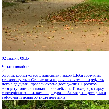
02 серпня, 09:35
Читати повністю
Хто і як користується Стрийським парком Щоби зрозуміти,
хто користується Стрийським парком і яких змін потребують
його відвідувачі, провели окреме дослідження. Протягом
місяця тут опитали понад 440 людей, а на 11 входах до парку
спостерігали за потоками відвідувачів. За тиждень дослідники
зафіксували понад 50 тисяч перетинів...