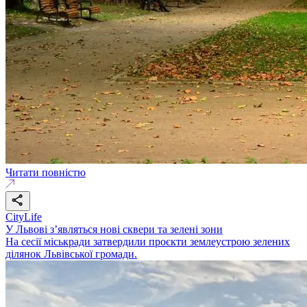
Читати повністю
CityLife
У Львові з’являться нові сквери та зелені зони
На сесії міськради затвердили проєкти землеустрою зелених
ділянок Львівської громади.