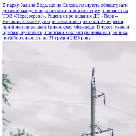
В парку Залізна Вода, що на Сихові, планують облаштувати
дитячий майданчик, а витрати, пов’язані з цим, покласти на
ТОВ «Персеверенс». Рішення про надання ДП «Парк –
Високий Замок» функцій замовника цих робіт 23 вересня
прийняли на засіданні виконкому міськради. В тексті ухвали
йдеться, що роботи, пов’язані з облаштуванням майданчика,
потрібно виконати до 31 грудня 2025 року...