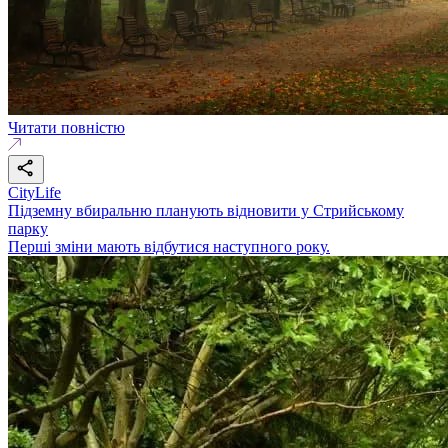
Читати повністю
CityLife
Підземну вбиральню планують відновити у Стрийському
парку
Перші зміни мають відбутися наступного року.