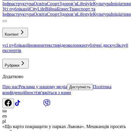
Інфраструктура
Освіта
Спорт
Здоровʼя
Lifestyle
Культура
Ініціатив
Усі публікації
CityLife
Війна
Бізнес
Транспорт та
Інфраструктура
Освіта
Спорт
Здоровʼя
Lifestyle
Культура
Ініціатив
Контент
усі публікації
новини
тексти
відео
колонки
публічні дискусії
клуб
експертів
Рубрики
Додатково
Про нас
Реклама у нашому медіа
Політика
Доступність
конфіденційності
зв'яжіться з нами
ua
en
pl
«Що варто покращити у парках Львова». Мешканців просять