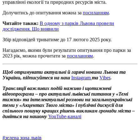
управлінні екології та природних ресурсів міста.
Долучитись до опитування можна за
посиланням
.
Читайте також:
В одному з парків Львова провели
дослідження. Що виявили
Збір відповідей триватиме до 17 лютого 2025 року.
Нагадаємо, якими були результати опитування про парки за
2023 рік, можна прочитати за
посиланням
.
Щоб отримувати актуальні й гарячі новини Львова та
України, підписуйтеся на наш
Instagram
та
Viber
.
Трансляції важливих подій наживо і щотижневі
відеопрограми – про актуальні львівські питання у «Темі
тижня» та інтелектуальні розмови на загальноукраїнські
теми у «Акцентах Твого міста» і публічні дискусії для
спільного пошуку кращих рішень викликам громади міста –
дивіться на нашому
YouTube-каналі
#
зелена зона львів