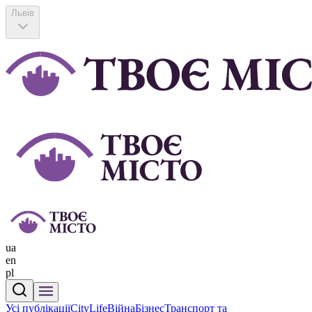
Львів
ua
en
pl
Усі публікації
CityLife
Війна
Бізнес
Транспорт та