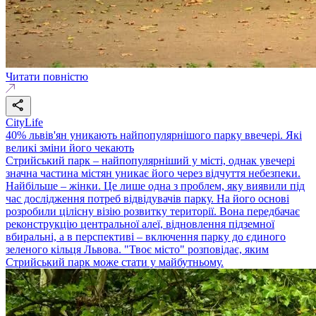
Читати повністю
CityLife
40% львів'ян уникають найпопулярнішого парку ввечері. Які
великі зміни його чекають
Стрийський парк – найпопулярніший у місті, однак увечері
значна частина містян уникає його через відчуття небезпеки.
Найбільше – жінки. Це лише одна з проблем, яку виявили під
час дослідження потреб відвідувачів парку. На його основі
розробили цілісну візію розвитку території. Вона передбачає
реконструкцію центральної алеї, відновлення підземної
вбиральні, а в перспективі – включення парку до єдиного
зеленого кільця Львова. "Твоє місто" розповідає, яким
Стрийський парк може стати у майбутньому.