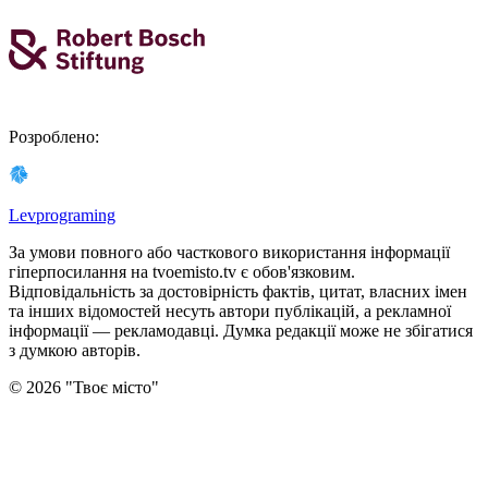
Розроблено
:
Levprograming
За умови повного або часткового використання iнформацiї
гіперпосилання на tvoemisto.tv є обов'язковим.
Відповідальність за достовірність фактів, цитат, власних імен
та інших відомостей несуть автори публікацій, а рекламної
інформації — рекламодавці. Думка редакцiї може не збiгатися
з думкою авторiв.
©
2026
"
Твоє місто
"