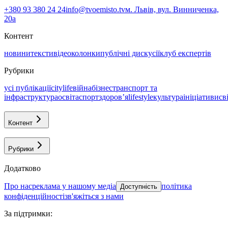
+380 93 380 24 24
info@tvoemisto.tv
м. Львів, вул. Винниченка,
20а
Контент
новини
тексти
відео
колонки
публічні дискусії
клуб експертів
Рубрики
усі публікації
citylife
війна
бізнес
транспорт та
інфраструктура
освіта
спорт
здоровʼя
lifestyle
культура
ініціативи
св
Контент
Рубрики
Додатково
про нас
реклама у нашому медіа
політика
Доступність
конфіденційності
зв'яжіться з нами
За підтримки
: