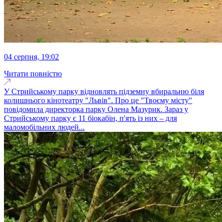
04 серпня, 19:02
Читати повністю
У Стрийському парку відновлять підземну вбиральню біля
колишнього кінотеатру "Львів". Про це "Твоєму місту"
повідомила директорка парку Олена Мазурик. Зараз у
Стрийському парку є 11 біокабін, п'ять із них – для
маломобільних людей...