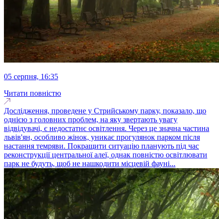
05 серпня, 16:35
Читати повністю
Дослідження, проведене у Стрийському парку, показало, що
однією з головних проблем, на яку звертають увагу
відвідувачі, є недостатнє освітлення. Через це значна частина
львів'ян, особливо жінок, уникає прогулянок парком після
настання темряви. Покращити ситуацію планують під час
реконструкції центральної алеї, однак повністю освітлювати
парк не будуть, щоб не нашкодити місцевій фауні...