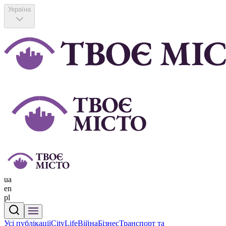
Україна
ua
en
pl
Усі публікації
CityLife
Війна
Бізнес
Транспорт та