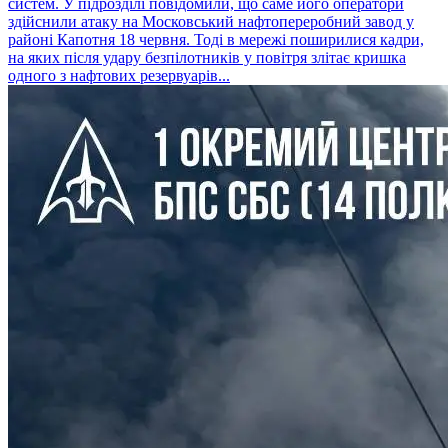
систем. У підрозділі повідомили, що саме його оператори
здійснили атаку на Московський нафтопереробний завод у
районі Капотня 18 червня. Тоді в мережі поширилися кадри,
на яких після удару безпілотників у повітря злітає кришка
одного з нафтових резервуарів...