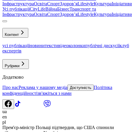
Інфраструктура
Освіта
Спорт
Здоровʼя
Lifestyle
Культура
Ініціатив
Усі публікації
CityLife
Війна
Бізнес
Транспорт та
Інфраструктура
Освіта
Спорт
Здоровʼя
Lifestyle
Культура
Ініціатив
Контент
усі публікації
новини
тексти
відео
колонки
публічні дискусії
клуб
експертів
Рубрики
Додатково
Про нас
Реклама у нашому медіа
Політика
Доступність
конфіденційності
зв'яжіться з нами
ua
en
pl
Прем'єр-міністр Польщі підтвердив, що США спинили