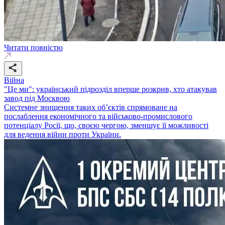
Читати повністю
Війна
"Це ми": український підрозділ вперше розкрив, хто атакував
завод під Москвою
Системне знищення таких об’єктів спрямоване на
послаблення економічного та військово-промислового
потенціалу Росії, що, своєю чергою, зменшує її можливості
для ведення війни проти України.