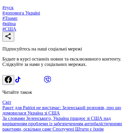
#
туск
#
допомога Україні
#
Трамп
#
війна
#
США
Підписуйтесь на наші соціальні мережі
Будьте в курсі останніх новин та ексклюзивного контенту.
Слідкуйте за нами у соціальних мережах.
Читайте також
Світ
Ракет для Patriot не вистачає: Зеленський розповів, про що
домовилася Україна зі США
За словами Зеленського, Україна працює зі США над
вирішенням проблеми із забезпеченням антибалістичними
ракетами, оскільки саме Сполучені Штати є їхнім