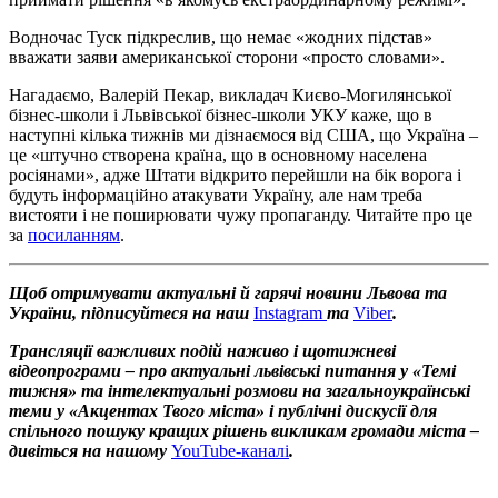
Водночас Туск підкреслив, що немає «жодних підстав»
вважати заяви американської сторони «просто словами».
Нагадаємо, Валерій Пекар, викладач Києво-Могилянської
бізнес-школи і Львівської бізнес-школи УКУ каже, що в
наступні кілька тижнів ми дізнаємося від США, що Україна –
це «штучно створена країна, що в основному населена
росіянами», адже Штати відкрито перейшли на бік ворога і
будуть інформаційно атакувати Україну, але нам треба
вистояти і не поширювати чужу пропаганду. Читайте про це
за
посиланням
.
Щоб отримувати актуальні й гарячі новини Львова та
України, підписуйтеся на наш
Instagram
та
Viber
.
Трансляції важливих подій наживо і щотижневі
відеопрограми – про актуальні львівські питання у «Темі
тижня» та інтелектуальні розмови на загальноукраїнські
теми у «Акцентах Твого міста» і публічні дискусії для
спільного пошуку кращих рішень викликам громади міста –
дивіться на нашому
YouTube-каналі
.