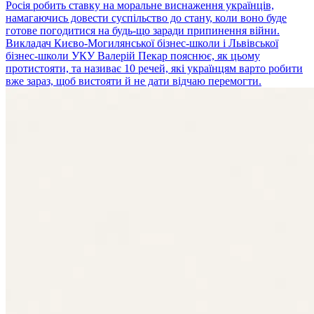
Росія робить ставку на моральне виснаження українців,
намагаючись довести суспільство до стану, коли воно буде
готове погодитися на будь-що заради припинення війни.
Викладач Києво-Могилянської бізнес-школи і Львівської
бізнес-школи УКУ Валерій Пекар пояснює, як цьому
протистояти, та називає 10 речей, які українцям варто робити
вже зараз, щоб вистояти й не дати відчаю перемогти.