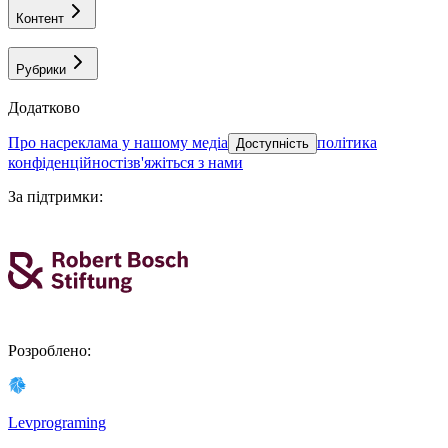
Контент
Рубрики
Додатково
про нас
реклама у нашому медіа
політика
Доступність
конфіденційності
зв'яжіться з нами
За підтримки
:
Розроблено
:
Levprograming