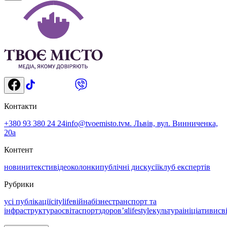
Контакти
+380 93 380 24 24
info@tvoemisto.tv
м. Львів, вул. Винниченка,
20а
Контент
новини
тексти
відео
колонки
публічні дискусії
клуб експертів
Рубрики
усі публікації
citylife
війна
бізнес
транспорт та
інфраструктура
освіта
спорт
здоровʼя
lifestyle
культура
ініціативи
св