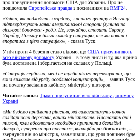
про призупинення допомоги США для України. Про це
повідомила
Європейська правда
з посиланням на
RMF24
.
«Звіти, які надходять з кордону, з нашого центру в Ясьонці,
підтверджують заяви американської сторони (зупинення
віськової допомоги - ред.). Це, звичайно, ставить Європу,
Україну, Польщу в більш складну ситуацію, але ми повинні
впоратися з цією ситуацією», -
сказав Туск.
У ніч проти 4 березня стало відомо, що
США призупиняють
всю військову допомогу
Україні – в тому числі й ту, яка щойно
була доставлена і зберігається на складах у Польщі.
«Ситуація серйозна, мені не треба нікого переконувати, що
вона вимагає від уряду особливої концентрації»,
– заявив Туск
на початку засідання кабінету міністрів у вівторок.
Читайте також:
Трамп призупинив всю військову допомогу
Україні
«Ми будемо приймати рішення, які вимагатимуть повної
солідарності держави, ваших міністерств. Настають дні і
тижні, коли абсолютно необхідно припинити безплідні
дискусії, суперечки про престиж, коаліційні розбіжності»,
–
звернувся він до міністрів, зазначивши, що уряд повинен буде
приймати рішення «в якомусь екстраординарному режимі».