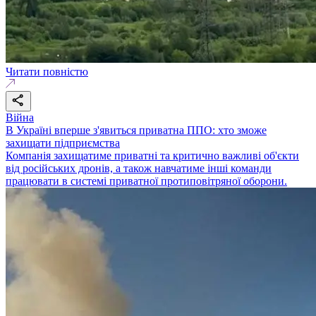
Читати повністю
Війна
В Україні вперше з'явиться приватна ППО: хто зможе
захищати підприємства
Компанія захищатиме приватні та критично важливі об'єкти
від російських дронів, а також навчатиме інші команди
працювати в системі приватної протиповітряної оборони.