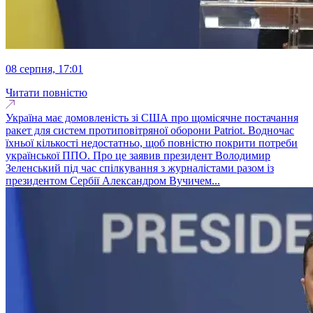
08 серпня, 17:01
Читати повністю
Україна має домовленість зі США про щомісячне постачання
ракет для систем протиповітряної оборони Patriot. Водночас
їхньої кількості недостатньо, щоб повністю покрити потреби
української ППО. Про це заявив президент Володимир
Зеленський під час спілкування з журналістами разом із
президентом Сербії Александром Вучичем...