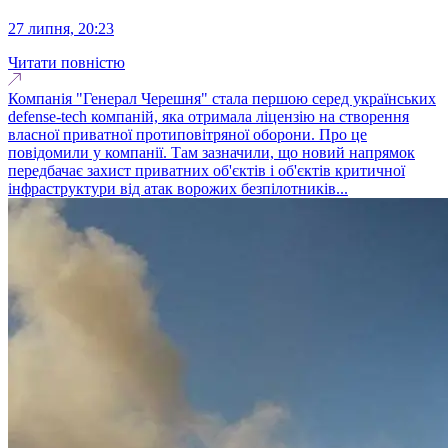
27 липня, 20:23
Читати повністю
Компанія "Генерал Черешня" стала першою серед українських
defense-tech компаній, яка отримала ліцензію на створення
власної приватної протиповітряної оборони. Про це
повідомили у компанії. Там зазначили, що новий напрямок
передбачає захист приватних об'єктів і об'єктів критичної
інфраструктури від атак ворожих безпілотників...