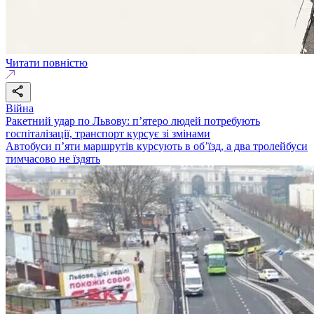
Читати повністю
Війна
Ракетний удар по Львову: п’ятеро людей потребують
госпіталізації, транспорт курсує зі змінами
Автобуси п’яти маршрутів курсують в об’їзд, а два тролейбуси
тимчасово не їздять