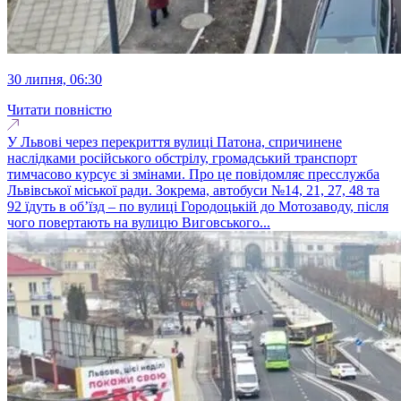
30 липня, 06:30
Читати повністю
У Львові через перекриття вулиці Патона, спричинене
наслідками російського обстрілу, громадський транспорт
тимчасово курсує зі змінами. Про це повідомляє пресслужба
Львівської міської ради. Зокрема, автобуси №14, 21, 27, 48 та
92 їдуть в об’їзд – по вулиці Городоцькій до Мотозаводу, після
чого повертають на вулицю Виговського...