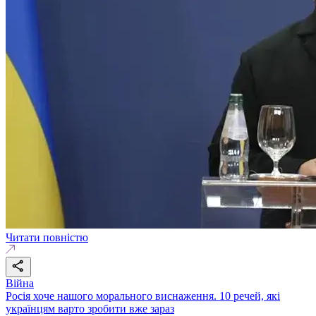
Читати повністю
Війна
Росія хоче нашого морального виснаження. 10 речей, які
українцям варто зробити вже зараз