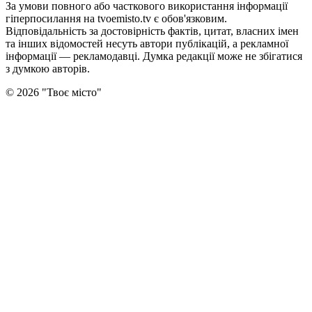
За умови повного або часткового використання iнформацiї
гіперпосилання на tvoemisto.tv є обов'язковим.
Відповідальність за достовірність фактів, цитат, власних імен
та інших відомостей несуть автори публікацій, а рекламної
інформації — рекламодавці. Думка редакцiї може не збiгатися
з думкою авторiв.
©
2026
"
Твоє місто
"