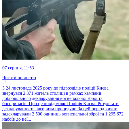
07 серпня, 11:53
Читати повністю
З 24 листопада 2025 року до підрозділів поліції Києва
звернувся 2 371 житель столиці в рамках кампанії
добровільного декларування вогнепальної зброї та
боєприпасів. Про це повідомляє Поліція Києва. Результати
декларування та алгоритм процедури За цей період кияни
задекларували 2 500 одиниць вогнепальної зброї та 1 295 672
набоїв до неї...