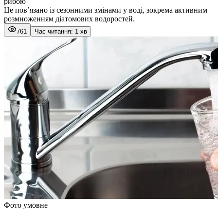
рибою
Це пов’язано із сезонними змінами у воді, зокрема активним
розмноженням діатомових водоростей.
761
Час читання: 1 хв
Фото умовне