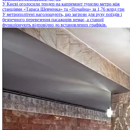
У Києві оголосили тендер на капремонт тунелю метро між
станціями «Тараса Шевченка» та «Почайна» за 1,76 млрд грн
У метрополітені наголошують, що загрози для руху поїздів і
безпечного перевезення пасажирів немає, а станції
функціонують відповідно до встановлених графіків.