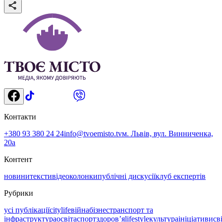
Контакти
+380 93 380 24 24
info@tvoemisto.tv
м. Львів, вул. Винниченка,
20а
Контент
новини
тексти
відео
колонки
публічні дискусії
клуб експертів
Рубрики
усі публікації
citylife
війна
бізнес
транспорт та
інфраструктура
освіта
спорт
здоровʼя
lifestyle
культура
ініціативи
св