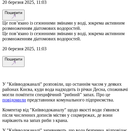
20 березня 2025, 11:03
Поширити
Це пов’язано із сезонними змінами у воді, зокрема активним
розмноженням діатомових водоростей.
Це пов’язано із сезонними змінами у воді, зокрема активним
розмноженням діатомових водоростей.
20 березня 2025, 11:03
Поширити
У "Київводоканалі" розповіли, що останнім часом у деяких
районах Києва, куди вода надходить із річки Десна, споживачі
могли помітити специфічний "рибний" запах. Про це
повідомили
представники комунального підприємства.
Коментар від "Київводоканалу" щодо якості води з'явився
після численних дописів містян у соцмережах, де вони
нарікають на запах риби з крана.
У "Київводоканалі" запевняють, що вода безпечна, відповідає