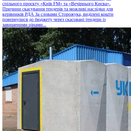
спільного проєкту «Київ FM» та «Вечірнього Києва».
Причини скасування тендерів та можливі наслідки для
керівників РДА За словами Сторожука, виділені кошти
повернулися до бюджету через скасовані тендери із
завищеними цінами...