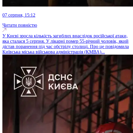
07 серпня, 15:12
Читати повністю
У Києві зросла кількість загиблих внаслідок російської атаки,
яка сталася 5 серпня. У лікарні помер 55-річний чоловік, який
дістав поранення під час обстрілу столиці. Про це повідомила
Київська міська військова адміністрація (КМВА)...