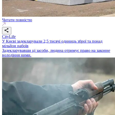
Читати повністю
CityLife
У Києві задекларували 2,5 тисячі одиниць зброї та понад
мільйон набоїв
Задекларувавши ці засоби, людина отримує право на законне
володіння ними.