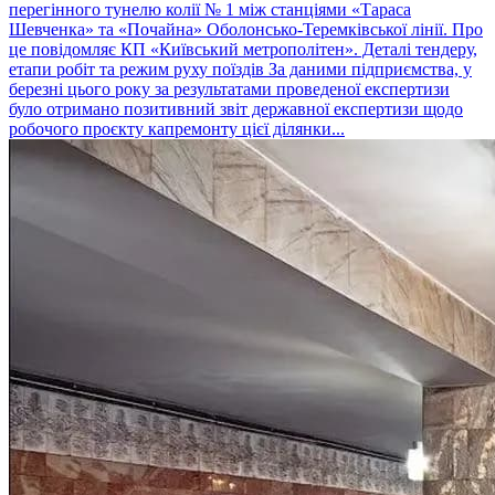
перегінного тунелю колії № 1 між станціями «Тараса
Шевченка» та «Почайна» Оболонсько-Теремківської лінії. Про
це повідомляє КП «Київський метрополітен». Деталі тендеру,
етапи робіт та режим руху поїздів За даними підприємства, у
березні цього року за результатами проведеної експертизи
було отримано позитивний звіт державної експертизи щодо
робочого проєкту капремонту цієї ділянки...