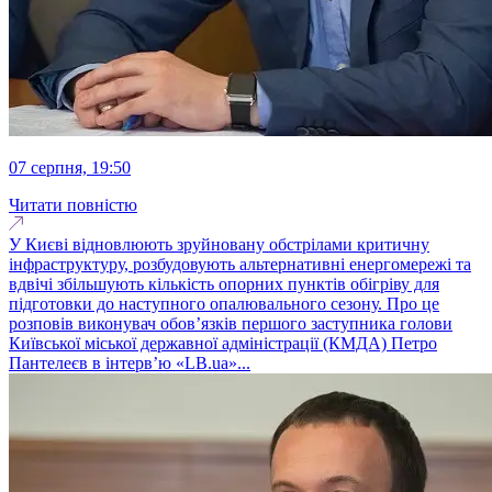
07 серпня, 19:50
Читати повністю
У Києві відновлюють зруйновану обстрілами критичну
інфраструктуру, розбудовують альтернативні енергомережі та
вдвічі збільшують кількість опорних пунктів обігріву для
підготовки до наступного опалювального сезону. Про це
розповів виконувач обовʼязків першого заступника голови
Київської міської державної адміністрації (КМДА) Петро
Пантелеєв в інтервʼю «LB.ua»...