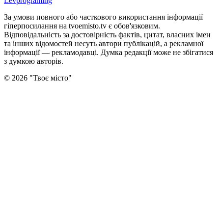
Levprograming
За умови повного або часткового використання iнформацiї
гіперпосилання на tvoemisto.tv є обов'язковим.
Відповідальність за достовірність фактів, цитат, власних імен
та інших відомостей несуть автори публікацій, а рекламної
інформації — рекламодавці. Думка редакцiї може не збiгатися
з думкою авторiв.
©
2026
"
Твоє місто
"