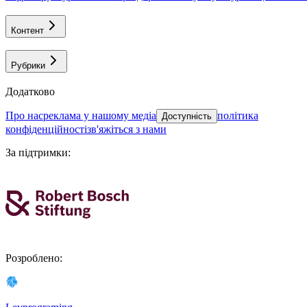
Контент
Рубрики
Додатково
про нас
реклама у нашому медіа
політика
Доступність
конфіденційності
зв'яжіться з нами
За підтримки
:
Розроблено
: