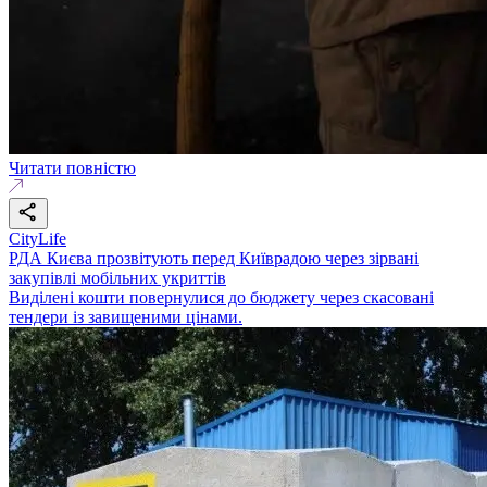
Читати повністю
CityLife
РДА Києва прозвітують перед Київрадою через зірвані
закупівлі мобільних укриттів
Виділені кошти повернулися до бюджету через скасовані
тендери із завищеними цінами.