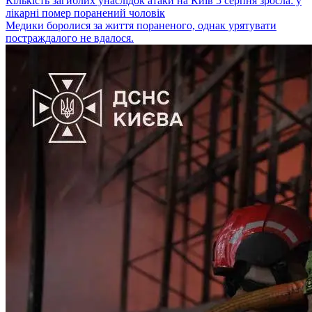
Кількість загиблих унаслідок атаки на Київ 5 серпня зросла: у
лікарні помер поранений чоловік
Медики боролися за життя пораненого, однак урятувати
постраждалого не вдалося.