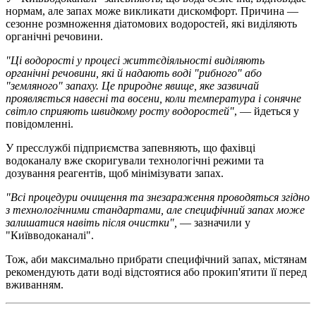
нормам, але запах може викликати дискомфорт. Причина —
сезонне розмноження діатомових водоростей, які виділяють
органічні речовини.
"Ці водорості у процесі життєдіяльності виділяють
органічні речовини, які й надають воді "рибного" або
"земляного" запаху. Це природне явище, яке зазвичай
проявляється навесні та восени, коли температура і сонячне
світло сприяють швидкому росту водоростей"
, — йдеться у
повідомленні.
У пресслужбі підприємства запевняють, що фахівці
водоканалу вже скоригували технологічні режими та
дозування реагентів, щоб мінімізувати запах.
"Всі процедури очищення та знезараження проводяться згідно
з технологічними стандартами, але специфічний запах може
залишатися навіть після очистки",
— зазначили у
"Київводоканалі".
Тож, аби максимально прибрати специфічний запах, містянам
рекомендують дати воді відстоятися або прокип'ятити її перед
вживанням.