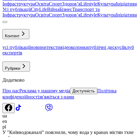
Інфраструктура
Освіта
Спорт
Здоровʼя
Lifestyle
Культура
Ініціатив
Усі публікації
CityLife
Війна
Бізнес
Транспорт та
Інфраструктура
Освіта
Спорт
Здоровʼя
Lifestyle
Культура
Ініціатив
Контент
усі публікації
новини
тексти
відео
колонки
публічні дискусії
клуб
експертів
Рубрики
Додатково
Про нас
Реклама у нашому медіа
Політика
Доступність
конфіденційності
зв'яжіться з нами
ua
en
pl
У "Київводоканалі" пояснили, чому вода у кранах містян тхне