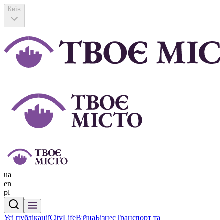
Київ
ua
en
pl
Усі публікації
CityLife
Війна
Бізнес
Транспорт та