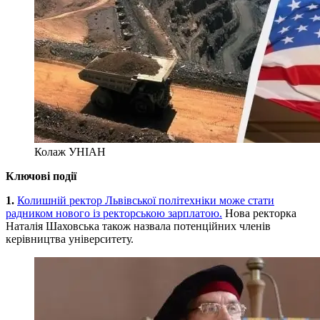
Колаж УНІАН
Ключові події
1.
Колишній ректор Львівської політехніки може стати
радником нового із ректорською зарплатою.
Нова ректорка
Наталія Шаховська також назвала потенційних членів
керівництва університету.