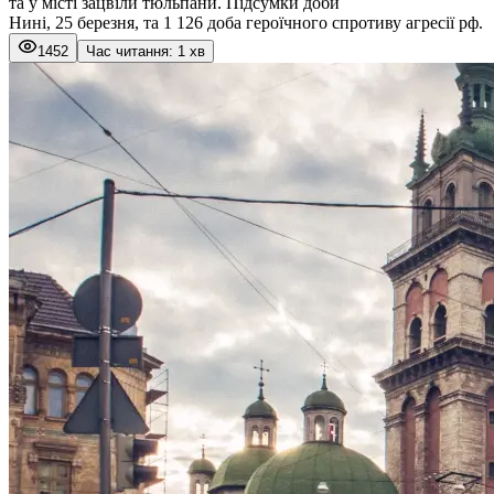
та у місті зацвіли тюльпани. Підсумки доби
Нині, 25 березня, та 1 126 доба героїчного спротиву агресії рф.
1452
Час читання: 1 хв