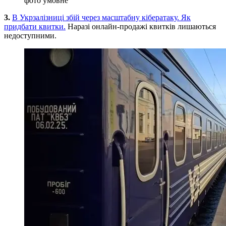
фото умовне
3.
В Укрзалізниці збій через масштабну кібератаку. Як
придбати квитки.
Наразі онлайн-продажі квитків лишаються
недоступними.