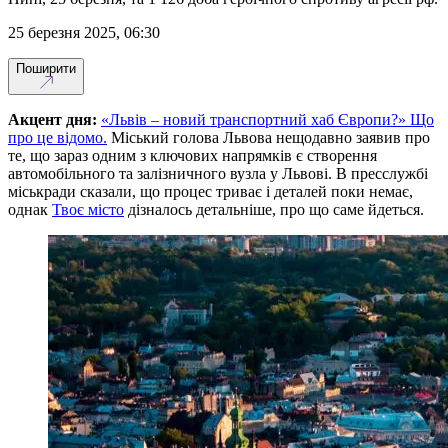
25 березня 2025, 06:30
Поширити
Акцент дня:
«Львів – новий транспортний хаб Європи?» Що
про це відомо.
Міський голова Львова нещодавно заявив про
те, що зараз одним з ключових напрямків є створення
автомобільного та залізничного вузла у Львові. В пресслужбі
міськради сказали, що процес триває і деталей поки немає,
однак
Твоє місто
дізналось детальніше, про що саме йдеться.