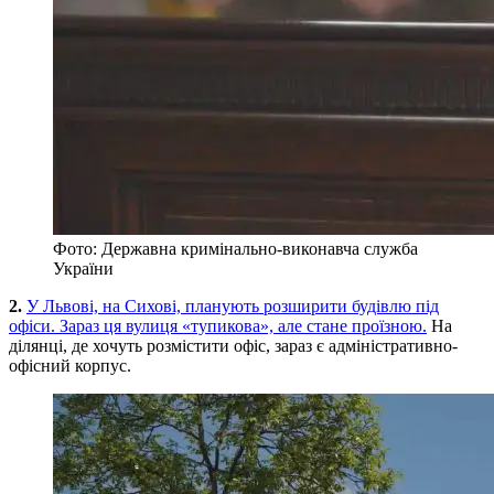
Фото: Державна кримінально-виконавча служба
України
2.
У Львові, на Сихові, планують розширити будівлю під
офіси. Зараз ця вулиця «тупикова», але стане проїзною.
На
ділянці, де хочуть розмістити офіс, зараз є адміністративно-
офісний корпус.