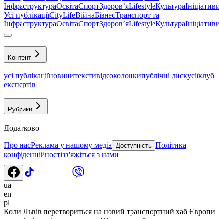
Інфраструктура
Освіта
Спорт
Здоровʼя
Lifestyle
Культура
Ініціатив
Усі публікації
CityLife
Війна
Бізнес
Транспорт та
Інфраструктура
Освіта
Спорт
Здоровʼя
Lifestyle
Культура
Ініціатив
Контент
усі публікації
новини
тексти
відео
колонки
публічні дискусії
клуб
експертів
Рубрики
Додатково
Про нас
Реклама у нашому медіа
Політика
Доступність
конфіденційності
зв'яжіться з нами
ua
en
pl
Коли Львів перетвориться на новий транспортний хаб Європи