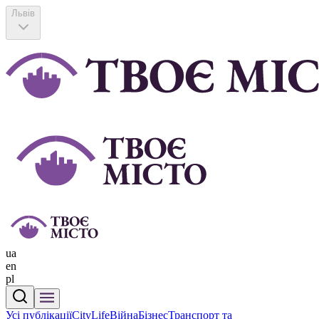
Львів
ua
en
pl
Усі публікації
CityLife
Війна
Бізнес
Транспорт та