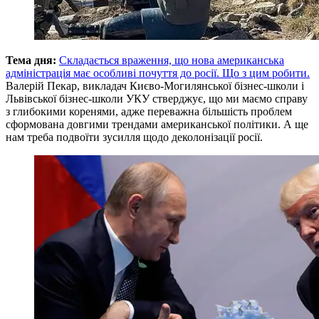
Тема дня:
Складається враження, що нова американська
адміністрація має особливі почуття до росії. Що з цим робити.
Валерій Пекар, викладач Києво-Могилянської бізнес-школи і
Львівської бізнес-школи УКУ стверджує, що ми маємо справу
з глибокими коренями, адже переважна більшість проблем
сформована довгими трендами американської політики. А ще
нам треба подвоїти зусилля щодо деколонізації росії.