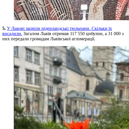
5.
У Львові зацвіли нідерландські тюльпани. Скільки їх
висадили.
Загалом Львів отримав 117 550 цибулин, а 31 000 з
них передали громадам Львівської агломерації.