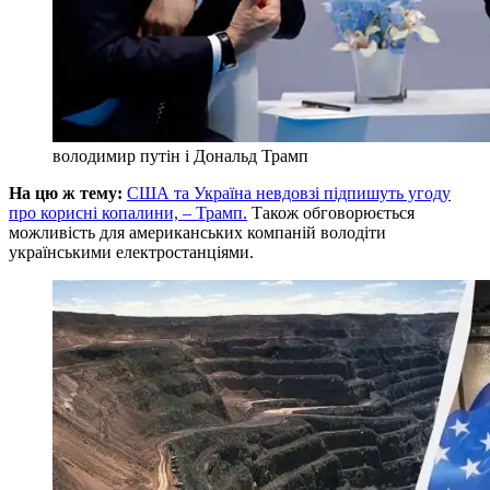
володимир путін і Дональд Трамп
На цю ж тему:
США та Україна невдовзі підпишуть угоду
про корисні копалини, – Трамп.
Також обговорюється
можливість для американських компаній володіти
українськими електростанціями.