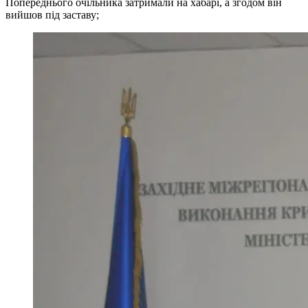
Попереднього очільника затримали на хабарі, а згодом він
вийшов під заставу;