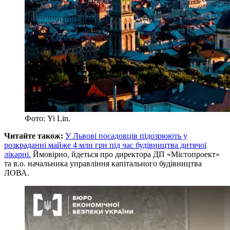
Фото: Yi Lin.
Читайте також:
У Львові посадовців підозрюють у
розкраданні майже 4 млн грн під час будівництва дитячої
лікарні.
Ймовірно, йдеться про директора ДП «Містопроект»
та в.о. начальника управління капітального будівництва
ЛОВА.