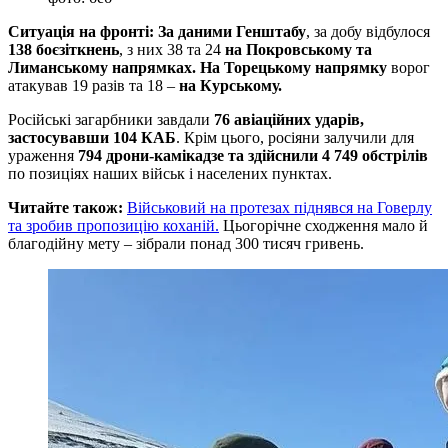
Ситуація на фронті: За даними Генштабу
, за добу відбулося
138 боєзіткнень
, з них 38 та 24
на Покровському та
Лиманському напрямках. На Торецькому напрямку
ворог
атакував 19 разів та 18 –
на Курському.
Російські загарбники завдали
76 авіаційних ударів,
застосувавши 104 КАБ
. Крім цього, росіяни залучили для
ураження
794 дрони-камікадзе та здійснили 4 749 обстрілів
по позиціях наших військ і населених пунктах.
Читайте також:
Військовий на протезах піднявся на Говерлу
та зробив пропозицію коханій.
Цьогорічне сходження мало й
благодійну мету – зібрали понад 300 тисяч гривень.