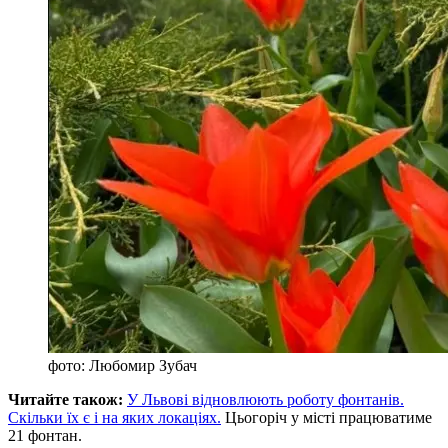
фото: Любомир Зубач
Читайте також:
У Львові відновлюють роботу фонтанів.
Скільки їх є і на яких локаціях.
Цьогоріч у місті працюватиме
21 фонтан.