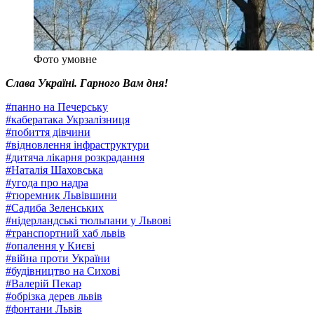
Фото умовне
Слава Україні. Гарного Вам дня!
#
панно на Печерську
#
кабератака Укрзалізниця
#
побиття дівчини
#
відновлення інфраструктури
#
дитяча лікарня розкрадання
#
Наталія Шаховська
#
угода про надра
#
тюремник Львівшини
#
Садиба Зеленських
#
нідерландські тюльпани у Львові
#
транспортний хаб львів
#
опалення у Києві
#
війна проти України
#
будівництво на Сихові
#
Валерій Пекар
#
обрізка дерев львів
#
фонтани Львів