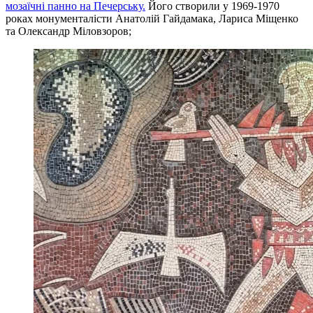
мозаїчні панно на Печерську.
Його створили у 1969-1970
роках монументалісти Анатолій Гайдамака, Лариса Міщенко
та Олександр Міловзоров;