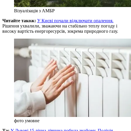
Візуалізація з АМБР
Читайте також:
У Києві почали відключати опалення.
Рішення ухвалили, зважаючи на стабільно теплу погоду і
високу вартість енергоресурсів, зокрема природного газу.
фото умовне
Та:
У Львові 15-річна дівчина побила знайому. Поліція