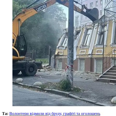
Та:
Волонтери відмили від бруду, графіті та оголошень