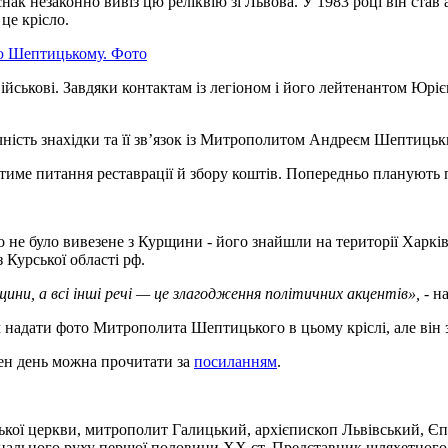
к незаконно вивіз цю реліквію зі Львова. У 1983 році він став 
 це крісло.
рею Шептицькому. Фото
ійськові. Завдяки контактам із легіоном і його лейтенантом Юрі
ність знахідки та її зв’язок із Митрополитом Андреєм Шептицьк
атиме питання реставрації й збору коштів. Попередньо плануют
 не було вивезене з Курщини - його знайшли на території Харків
 Курської області рф.
ини, а всі інші речі — це злагодження політичних акцентів»,
- н
 надати фото Митрополита Шептицького в цьому кріслі, але він з
ен день можна прочитати за
посиланням
.
ої церкви, митрополит Галицький, архієпископ Львівський, Єпис
онального руху першої половини ХХ ст. Представник шляхетного