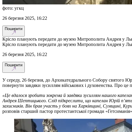
фото: угкц
26 березня 2025, 16:22
Поширити
Крісло планують передати до музею Митрополита Андрея у Льв
Крісло планують передати до музею Митрополита Андрея у Льв
26 березня 2025, 16:22
Поширити
У середу, 26 березня, до Архикатедрального Собору святого Юр
повернути завдяки зусиллям військових і духовенства. Про це
«Це вдалося зробити зокрема й завдяки зусиллям нашого капела
Андрея Шептицького. Слід підкреслити, що капелан Юрій п’ять 
захисників. Він брав участь у боях на Харківщині, Сумщині, Ку
розповів старший пастор протестантської громади «Гетсиманія