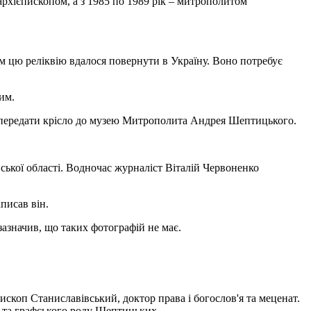
архієпископом, а з 1985 по 1989 рік – митрополитом
єм цю реліквію вдалося повернути в Україну. Воно потребує
им.
ь передати крісло до музею Митрополита Андрея Шептицького.
ської області. Водночас журналіст Віталій Червоненко
аписав він.
азначив, що таких фотографій не має.
коп Станиславівський, доктор права і богослов'я та меценат.
 та графського роду Шептицьких.