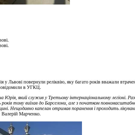
ові.
ові.
ія у Львові повернули реліквію, яку багато років вважали втра
 повідомили в УГКЦ.
на Юрія, який служив у Третьому інтернаціональному легіоні. Р
років тому виїхав до Барселони, але з початком повномасштабног
рщині. Нещодавно капелан отримав поранення і проходить лікуванн
» Валерій Марченко.