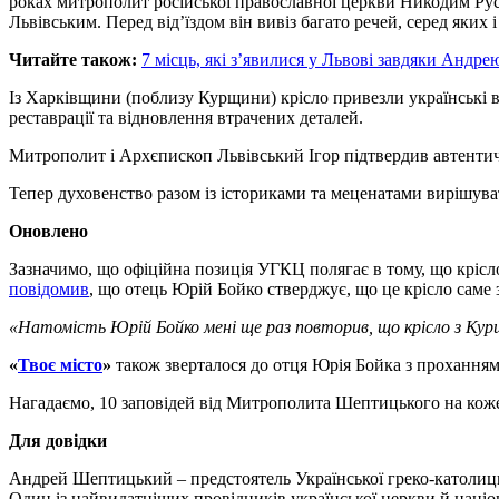
роках митрополит російської православної церкви Никодим Русна
Львівським. Перед від’їздом він вивіз багато речей, серед яких і
Читайте також:
7 місць, які з’явилися у Львові завдяки Анд
Із Харківщини (поблизу Курщини) крісло привезли українські в
реставрації та відновлення втрачених деталей.
Митрополит і Архєпископ Львівський Ігор підтвердив автентич
Тепер духовенство разом із істориками та меценатами вирішув
Оновлено
Зазначимо, що офіційна позиція УГКЦ полягає в тому, що крісло
повідомив
, що отець Юрій Бойко стверджує, що це крісло саме з
«Натомість Юрій Бойко мені ще раз повторив, що крісло з Курщ
«
Твоє місто
»
також зверталося до отця Юрія Бойка з проханням
Нагадаємо, 10 заповідей від Митрополита Шептицького на кож
Для довідки
Андрей Шептицький – предстоятель Української греко-католицьк
Один із найвидатніших провідників української церкви й наці