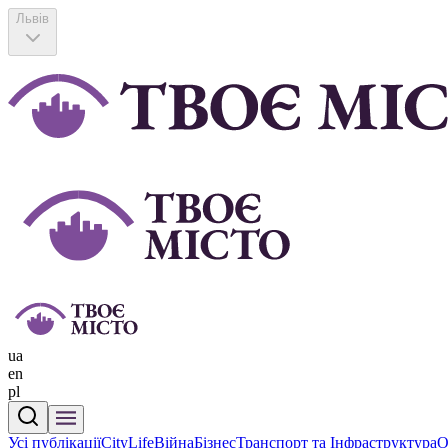
Львів
ua
en
pl
Усі публікації
CityLife
Війна
Бізнес
Транспорт та Інфраструктура
О