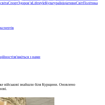
світа
Спорт
Здоровʼя
Lifestyle
Культура
Ініціативи
Світ
Політика
експертів
ційності
зв'яжіться з нами
яке військові знайшли біля Курщини. Оновлено
ові.