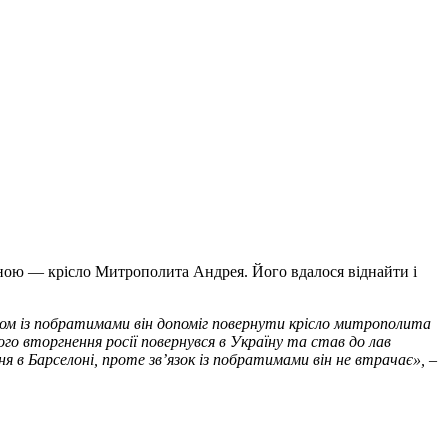
ченою ― крісло Митрополита Андрея. Його вдалося віднайти і
азом із побратимами він допоміг повернути крісло митрополита
о вторгнення росії повернувся в Україну та став до лав
я в Барселоні, проте зв’язок із побратимами він не втрачає»,
–