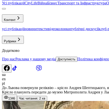
Усі публікації
CityLife
Війна
Бізнес
Транспорт та Інфраструктура
О
Контент
усі публікації
новини
тексти
відео
колонки
публічні дискусії
клуб 
Рубрики
Додатково
Про нас
Реклама у нашому медіа
Політика конфіден
Доступність
ua
en
pl
До Львова повернули реліквію – крісло Андрея Шептицького, 
Крісло планують передати до музею Митрополита Андрея у Льв
1346
Час читання: 2 хв